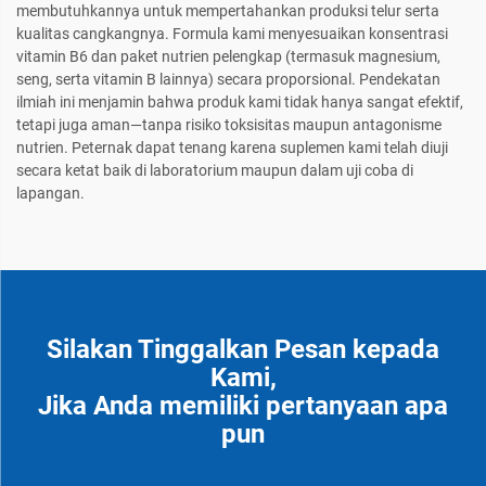
membutuhkannya untuk mempertahankan produksi telur serta
kualitas cangkangnya. Formula kami menyesuaikan konsentrasi
vitamin B6 dan paket nutrien pelengkap (termasuk magnesium,
seng, serta vitamin B lainnya) secara proporsional. Pendekatan
ilmiah ini menjamin bahwa produk kami tidak hanya sangat efektif,
tetapi juga aman—tanpa risiko toksisitas maupun antagonisme
nutrien. Peternak dapat tenang karena suplemen kami telah diuji
secara ketat baik di laboratorium maupun dalam uji coba di
lapangan.
Silakan Tinggalkan Pesan kepada
Kami,
Jika Anda memiliki pertanyaan apa
pun