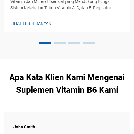
Vitamin dan Mineral Esensial yang Mendukung Fungsi
Sistem Kekebalan Tubuh Vitamin A, D, dan E: Regulator
Utama Imunitas Bawaan dan Adaptif Vitamin A, D, dan E
memainkan peran penting dalam mengatur baik sistem
LIHAT LEBIH BANYAK
kekebalan bawaan maupun adaptif pada ternak...
Apa Kata Klien Kami Mengenai
Suplemen Vitamin B6 Kami
John Smith