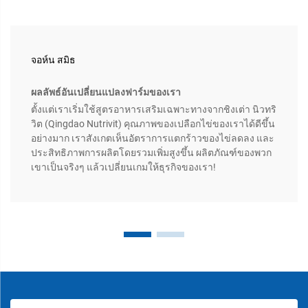
จอห์น สมิธ
ผลลัพธ์อันเปลี่ยนแปลงฟาร์มของเรา
ตั้งแต่เราเริ่มใช้สูตรอาหารเสริมเฉพาะทางจากชิงเต่า นิวทริ
วิต (Qingdao Nutrivit) คุณภาพของเปลือกไข่ของเราได้ดีขึ้น
อย่างมาก เราสังเกตเห็นอัตราการแตกร้าวของไข่ลดลง และ
ประสิทธิภาพการผลิตโดยรวมเพิ่มสูงขึ้น ผลิตภัณฑ์ของพวก
เขาเป็นจริงๆ แล้วเปลี่ยนเกมให้ธุรกิจของเรา!