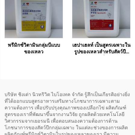
พรีมิกซ์วิตามินกลุ่มบีแบบ
เฮปาเฮลท์ เป็นสูตรเฉพาะใน
ของเหลว
รูปของเหลวสำหรับสัตว์ปีก
ออกแบบมาเพื่อการเสริม
สารอาหารระยะสั้นผ่านทาง
น้ำดื่ม เหมาะสำหรับช่วง
เวลาที่สัตว์อยู่ในภาวะเครียด
โรคตับไขมัน โรคตับอักเสบ
ความผิดปกติของตับและ
บริษัท ชิงเต่า นิวทริวิต ไบโอเทค จำกัด รู้สึกเป็นเกียรติอย่างยิ่ง
ไต...
ที่ได้ออกแบบสูตรอาหารเสริมทางโภชนาการเฉพาะตาม
ความต้องการ เพื่อปรับปรุงคุณภาพของเปลือกไข่ ผลิตภัณฑ์
สูตรของเราที่พัฒนาขึ้นจากงานวิจัย ถูกผลิตด้วยเทคโนโลยี
วิศวกรรมจากเยอรมนี เพื่อตอบสนองความต้องการด้าน
โภชนาการของสัตว์ปีกกลุ่มเฉพาะ ในแต่ละช่วงของการผลิต
ผลิตภัณฑ์พรีมิกซ์วิตามินในรูปของเหลวของเรา มีความ