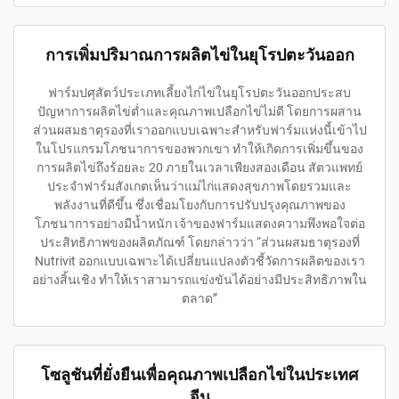
การเพิ่มปริมาณการผลิตไข่ในยุโรปตะวันออก
ฟาร์มปศุสัตว์ประเภทเลี้ยงไก่ไข่ในยุโรปตะวันออกประสบ
ปัญหาการผลิตไข่ต่ำและคุณภาพเปลือกไข่ไม่ดี โดยการผสาน
ส่วนผสมธาตุรองที่เราออกแบบเฉพาะสำหรับฟาร์มแห่งนี้เข้าไป
ในโปรแกรมโภชนาการของพวกเขา ทำให้เกิดการเพิ่มขึ้นของ
การผลิตไข่ถึงร้อยละ 20 ภายในเวลาเพียงสองเดือน สัตวแพทย์
ประจำฟาร์มสังเกตเห็นว่าแม่ไก่แสดงสุขภาพโดยรวมและ
พลังงานที่ดีขึ้น ซึ่งเชื่อมโยงกับการปรับปรุงคุณภาพของ
โภชนาการอย่างมีน้ำหนัก เจ้าของฟาร์มแสดงความพึงพอใจต่อ
ประสิทธิภาพของผลิตภัณฑ์ โดยกล่าวว่า “ส่วนผสมธาตุรองที่
Nutrivit ออกแบบเฉพาะได้เปลี่ยนแปลงตัวชี้วัดการผลิตของเรา
อย่างสิ้นเชิง ทำให้เราสามารถแข่งขันได้อย่างมีประสิทธิภาพใน
ตลาด”
โซลูชันที่ยั่งยืนเพื่อคุณภาพเปลือกไข่ในประเทศ
จีน