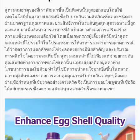
สูตรผสมธาตุรองที่เราพัฒนาขึ้นเป็นพิเศษนั้นถูกออกแบบโดยใช้
เทคโนโลยีขั้นสูงจากเยอรมนี ซึ่งรับประกันว่าผลิตภัณฑ์แต่ละชนิดจะ
ผ่านมาตรฐานคุณภาพและประสิทธิภาพในระดับสูงสุด สูตรเฉพาะนี้ถูก
ออกแบบมาเพื่อจัดหาสารอาหารที่จำเป็นอย่างยิ่งต่อการเสริมสร้าง
ความแข็งแรงของเปลือกไข่ โดยเมื่อเกษตรกรผู้เลี้ยงสัตว์ปีกนำสูตร
ผสมเหล่านี้ไปรวมไว้ในโปรแกรมการให้อาหาร จะสามารถคาดการณ์
ได้ว่าอัตราการแตกหักของไข่จะลดลงอย่างมีนัยสำคัญ และปริมาณ
การผลิตไข่โดยรวมจะเพิ่มขึ้น สูตรผสมเหล่านี้ไม่เพียงแต่ช่วยยกระดับ
คุณสมบัติทางกายภาพของไข่เท่านั้น แต่ยังส่งผลดีต่อมูลค่าทาง
โภชนาการของไข่ด้วย ทำให้ไข่มีความน่าสนใจมากยิ่งขึ้นในตลาด
ความมุ่งมั่นของเราต่อการควบคุมคุณภาพรับประกันว่าทุกๆ ล็อตจะ
ผ่านข้อกำหนดที่เข้มงวดอย่างเคร่งครัด จึงเป็นการมอบโซลูชันที่เชื่อถือ
ได้แก่เกษตรกร ซึ่งจะช่วยสนับสนุนความสำเร็จของพวกเขา