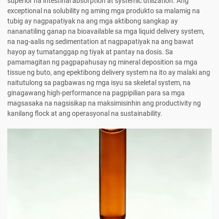
superior na intestinal absorption at systemic utilization. Ang
exceptional na solubility ng aming mga produkto sa malamig na
tubig ay nagpapatiyak na ang mga aktibong sangkap ay
nananatiling ganap na bioavailable sa mga liquid delivery system,
na nag-aalis ng sedimentation at nagpapatiyak na ang bawat
hayop ay tumatanggap ng tiyak at pantay na dosis. Sa
pamamagitan ng pagpapahusay ng mineral deposition sa mga
tissue ng buto, ang epektibong delivery system na ito ay malaki ang
naitutulong sa pagbawas ng mga isyu sa skeletal system, na
ginagawang high-performance na pagpipilian para sa mga
magsasaka na nagsisikap na maksimisinhin ang productivity ng
kanilang flock at ang operasyonal na sustainability.