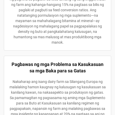
ng farm ang kahanga-hangang 15% na pagtaas sa bilis ng
paglaki at pagbuti sa feed conversion ratios. Ang
natatanging pormulasyon ng mga suplemento—na
mayaman sa mahahalagang bitamina at mineral—ay
nagdesisyon ng mahalagang papel sa pagpapalakas ng
density ng buto at pangkalahatang kalusugan, na
humantong sa mas malusog at mas produktibong mga
manok.
Pagbawas ng mga Problema sa Kasukasuan
sa mga Baka para sa Gatas
Nakaharap ang isang dairy farm sa Silangang Europa ng
malalaking hamon kaugnay ng kalusugan ng kasukasuan sa
kanilang kawan, na nakaaapekto sa produksyon ng gatas.
Sa pamamagitan ng pagsasama ng aming mga Suplemento
para sa Buto at Kasukasuan sa kanilang regimen ng
pagpapakain, napansin ng farm ang malaking pagbawas sa
mga insidente ng kapansanan at 20% na pagtaas sa ani ng