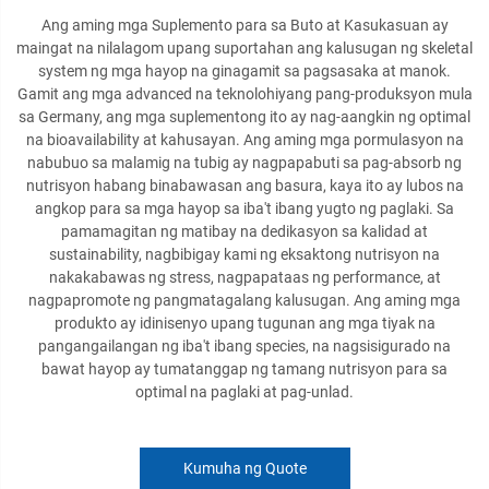
Ang aming mga Suplemento para sa Buto at Kasukasuan ay
maingat na nilalagom upang suportahan ang kalusugan ng skeletal
system ng mga hayop na ginagamit sa pagsasaka at manok.
Gamit ang mga advanced na teknolohiyang pang-produksyon mula
sa Germany, ang mga suplementong ito ay nag-aangkin ng optimal
na bioavailability at kahusayan. Ang aming mga pormulasyon na
nabubuo sa malamig na tubig ay nagpapabuti sa pag-absorb ng
nutrisyon habang binabawasan ang basura, kaya ito ay lubos na
angkop para sa mga hayop sa iba't ibang yugto ng paglaki. Sa
pamamagitan ng matibay na dedikasyon sa kalidad at
sustainability, nagbibigay kami ng eksaktong nutrisyon na
nakakabawas ng stress, nagpapataas ng performance, at
nagpapromote ng pangmatagalang kalusugan. Ang aming mga
produkto ay idinisenyo upang tugunan ang mga tiyak na
pangangailangan ng iba't ibang species, na nagsisigurado na
bawat hayop ay tumatanggap ng tamang nutrisyon para sa
optimal na paglaki at pag-unlad.
Kumuha ng Quote