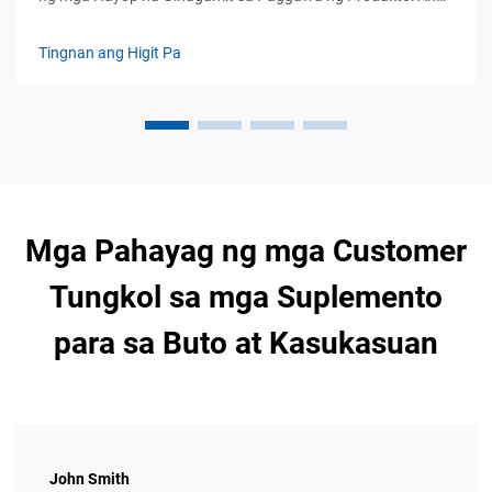
immune system ay ang pangunahing linya ng depensa ng
mga hayop na ginagamit sa paggawa ng produkto upang
Tingnan ang Higit Pa
labanan ang mga sakit, na direktang nakaaapekto sa
kalusugan, paglaki, at produksyon ng mga ito. Kasabay ng
patuloy na pag-unlad...
Mga Pahayag ng mga Customer
Tungkol sa mga Suplemento
para sa Buto at Kasukasuan
John Smith