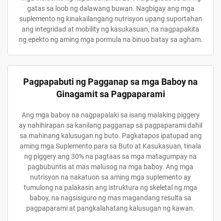
gatas sa loob ng dalawang buwan. Nagbigay ang mga
suplemento ng kinakailangang nutrisyon upang suportahan
ang integridad at mobility ng kasukasuan, na nagpapakita
ng epekto ng aming mga pormula na binuo batay sa agham.
Pagpapabuti ng Pagganap sa mga Baboy na
Ginagamit sa Pagpaparami
Ang mga baboy na nagpapalaki sa isang malaking piggery
ay nahihirapan sa kanilang pagganap sa pagpaparami dahil
sa mahinang kalusugan ng buto. Pagkatapos ipatupad ang
aming mga Suplemento para sa Buto at Kasukasuan, tinala
ng piggery ang 30% na pagtaas sa mga matagumpay na
pagbubuntis at mas malusog na mga baboy. Ang mga
nutrisyon na nakatuon sa aming mga suplemento ay
tumulong na palakasin ang istruktura ng skeletal ng mga
baboy, na nagsisiguro ng mas magandang resulta sa
pagpaparami at pangkalahatang kalusugan ng kawan.