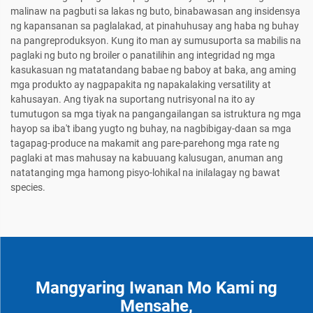
malinaw na pagbuti sa lakas ng buto, binabawasan ang insidensya
ng kapansanan sa paglalakad, at pinahuhusay ang haba ng buhay
na pangreproduksyon. Kung ito man ay sumusuporta sa mabilis na
paglaki ng buto ng broiler o panatilihin ang integridad ng mga
kasukasuan ng matatandang babae ng baboy at baka, ang aming
mga produkto ay nagpapakita ng napakalaking versatility at
kahusayan. Ang tiyak na suportang nutrisyonal na ito ay
tumutugon sa mga tiyak na pangangailangan sa istruktura ng mga
hayop sa iba't ibang yugto ng buhay, na nagbibigay-daan sa mga
tagapag-produce na makamit ang pare-parehong mga rate ng
paglaki at mas mahusay na kabuuang kalusugan, anuman ang
natatanging mga hamong pisyo-lohikal na inilalagay ng bawat
species.
Mangyaring Iwanan Mo Kami ng
Mensahe,