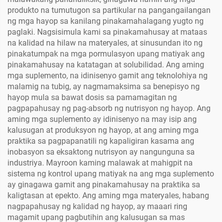
produkto na tumutugon sa partikular na pangangailangan
ng mga hayop sa kanilang pinakamahalagang yugto ng
paglaki. Nagsisimula kami sa pinakamahusay at mataas
na kalidad na hilaw na materyales, at sinusundan ito ng
pinakatumpak na mga pormulasyon upang matiyak ang
pinakamahusay na katatagan at solubilidad. Ang aming
mga suplemento, na idinisenyo gamit ang teknolohiya ng
malamig na tubig, ay nagmamaksima sa benepisyo ng
hayop mula sa bawat dosis sa pamamagitan ng
pagpapahusay ng pag-absorb ng nutrisyon ng hayop. Ang
aming mga suplemento ay idinisenyo na may isip ang
kalusugan at produksyon ng hayop, at ang aming mga
praktika sa pagpapanatili ng kapaligiran kasama ang
inobasyon sa eksaktong nutrisyon ay nangunguna sa
industriya. Mayroon kaming malawak at mahigpit na
sistema ng kontrol upang matiyak na ang mga suplemento
ay ginagawa gamit ang pinakamahusay na praktika sa
kaligtasan at epekto. Ang aming mga materyales, habang
nagpapahusay ng kalidad ng hayop, ay maaari ring
magamit upang pagbutihin ang kalusugan sa mas