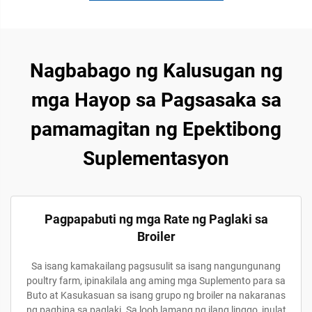
Nagbabago ng Kalusugan ng
mga Hayop sa Pagsasaka sa
pamamagitan ng Epektibong
Suplementasyon
Pagpapabuti ng mga Rate ng Paglaki sa
Broiler
Sa isang kamakailang pagsusulit sa isang nangungunang
poultry farm, ipinakilala ang aming mga Suplemento para sa
Buto at Kasukasuan sa isang grupo ng broiler na nakaranas
ng paghina sa paglaki. Sa loob lamang ng ilang linggo, inulat