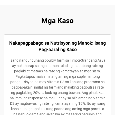
Mga Kaso
Nakapagpabago sa Nutrisyon ng Manok: Isang
Pag-aaral ng Kaso
Isang nangungunang poultry farm sa Timog-Silangang Asya
ay nakaharap sa mga hamon tulad ng mababang rate ng
paglaki at mataas na rate ng kamatayan sa mga sisiw.
Pagkatapos maisama ang aming mga suplementong
pangnutrisyon na may Vitamin D3 sa kanilang programa sa
pagpapakain, inulat ng farm ang malaking pagbuti sa rate
ng paglaki ng 20% sa loob ng unang buwan. Ang pinalakas
na immune response na maiuugnay sa nilalaman ng Vitamin
D3 ay nagbawas ng rate ng kamatayan ng 15%. Ito ay isang
kaso na nagpapakita kung paano ang aming mga pormula
na nabuo gamit ang siyensya ay maaaring baguhin ang