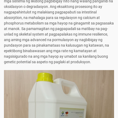
mga sistema ng likidong pagbibigay nito nang walang panganib na
oksidasyon o degradasyon. Ang eksaktong prosesong ito ay
nagpapahintulot ng malakiang pagpapabuti sa intestinal
absorption, na mahalaga para sa regulasyon ng calcium at
phosphorus metabolism sa mga hayop na ginagamit sa pagsasaka
at manok. Sa pamamagitan ng pagpapadali sa matibay na pag-
unlad ng skeletal system at pagpapalakas ng immune resilience,
ang aming mga advanced na pormulasyon ay nagbibigay ng
pundasyon para sa pinakamataas na kalusugan ng katawan, na
epektibong binabawasan ang mga rate ng kamatayan at
nagsisigurado na ang mga hayop ay umabot sa kanilang buong
genetic potential sa aspeto ng paglaki at produksyon.