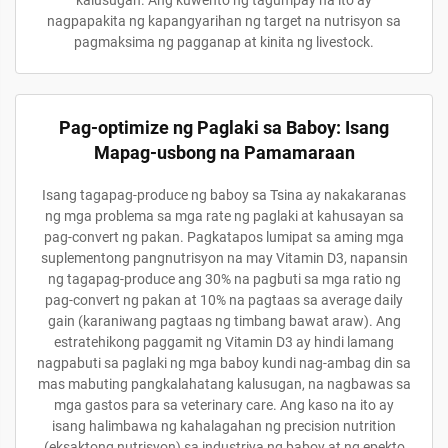
kalusugan. Ang kuwento ng tagumpay na ito ay
nagpapakita ng kapangyarihan ng target na nutrisyon sa
pagmaksima ng pagganap at kinita ng livestock.
Pag-optimize ng Paglaki sa Baboy: Isang
Mapag-usbong na Pamamaraan
Isang tagapag-produce ng baboy sa Tsina ay nakakaranas
ng mga problema sa mga rate ng paglaki at kahusayan sa
pag-convert ng pakan. Pagkatapos lumipat sa aming mga
suplementong pangnutrisyon na may Vitamin D3, napansin
ng tagapag-produce ang 30% na pagbuti sa mga ratio ng
pag-convert ng pakan at 10% na pagtaas sa average daily
gain (karaniwang pagtaas ng timbang bawat araw). Ang
estratehikong paggamit ng Vitamin D3 ay hindi lamang
nagpabuti sa paglaki ng mga baboy kundi nag-ambag din sa
mas mabuting pangkalahatang kalusugan, na nagbawas sa
mga gastos para sa veterinary care. Ang kaso na ito ay
isang halimbawa ng kahalagahan ng precision nutrition
(eksaktong nutrisyon) sa industriya ng baboy at ng epekto