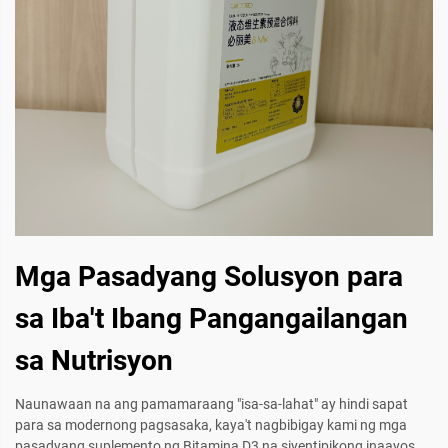
Mga Pasadyang Solusyon para
sa Iba't Ibang Pangangailangan
sa Nutrisyon
Naunawaan na ang pamamaraang "isa-sa-lahat" ay hindi sapat
para sa modernong pagsasaka, kaya't nagbibigay kami ng mga
pasadyang suplemento ng Bitamina D3 na siyentipikong inaayos