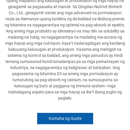
upang mapabuti ang kalusugan at produksiyon ng mga hayop na
ginagamit sa pagsasaka at manok. Sa Qingdao Nutrivit Biotech
Co., Ltd., ginagamit namin ang mga advanced na pormulasyon
mula sa Alemanya upang lumikha ng de-kalidad na likidong premix
ng bitamina na nagagarantiya ng optimal na pag-absorb at epekto.
Ang aming mga produkto ay idinisenyo na may diin sa solubility sa
malamig na tubig, na nagagarantiya na madaling ma-access ng
mga hayop ang mga nutrisyon, kaya’t nadaragdagan ang kanilang
kabuuang kalusugan at produksiyon. Kasama ang mahigpit na
sistema ng kontrol sa kalidad, ang aming mga panustos ay hindi
lamang sumusunod kundi lumalampas pa sa mga pamantayan ng
industriya, na nagagarantiya ng kaligtasan at katiyakan. Ang
pagsasama ng bitamina D3 sa aming mga pormulasyon ay
tumutulong sa pag-absorb ng calcium, na sumusuporta sa
kalusugan ng buto at paggana ng immune system—mga
mahalagang aspeto para sa mga hayop sa iba’t ibang yugto ng
paglaki.
Kumuha ng Quote