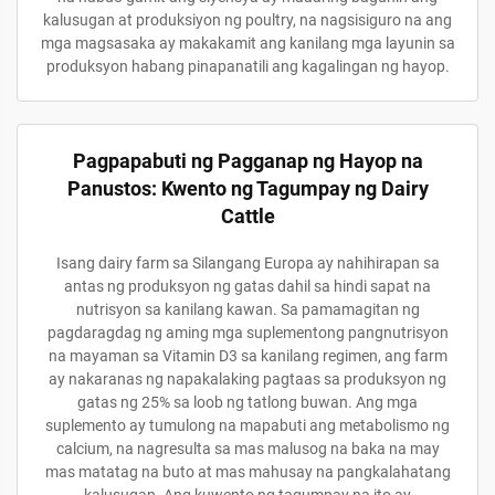
kalusugan at produksiyon ng poultry, na nagsisiguro na ang
mga magsasaka ay makakamit ang kanilang mga layunin sa
produksyon habang pinapanatili ang kagalingan ng hayop.
Pagpapabuti ng Pagganap ng Hayop na
Panustos: Kwento ng Tagumpay ng Dairy
Cattle
Isang dairy farm sa Silangang Europa ay nahihirapan sa
antas ng produksyon ng gatas dahil sa hindi sapat na
nutrisyon sa kanilang kawan. Sa pamamagitan ng
pagdaragdag ng aming mga suplementong pangnutrisyon
na mayaman sa Vitamin D3 sa kanilang regimen, ang farm
ay nakaranas ng napakalaking pagtaas sa produksyon ng
gatas ng 25% sa loob ng tatlong buwan. Ang mga
suplemento ay tumulong na mapabuti ang metabolismo ng
calcium, na nagresulta sa mas malusog na baka na may
mas matatag na buto at mas mahusay na pangkalahatang