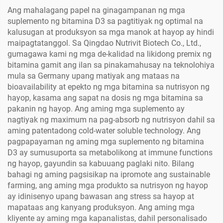
Ang mahalagang papel na ginagampanan ng mga
suplemento ng bitamina D3 sa pagtitiyak ng optimal na
kalusugan at produksyon sa mga manok at hayop ay hindi
maipagtatanggol. Sa Qingdao Nutrivit Biotech Co., Ltd.,
gumagawa kami ng mga de-kalidad na likidong premix ng
bitamina gamit ang ilan sa pinakamahusay na teknolohiya
mula sa Germany upang matiyak ang mataas na
bioavailability at epekto ng mga bitamina sa nutrisyon ng
hayop, kasama ang sapat na dosis ng mga bitamina sa
pakanin ng hayop. Ang aming mga suplemento ay
nagtiyak ng maximum na pag-absorb ng nutrisyon dahil sa
aming patentadong cold-water soluble technology. Ang
pagpapayaman ng aming mga suplemento ng bitamina
D3 ay sumusuporta sa metabolikong at immune functions
ng hayop, gayundin sa kabuuang paglaki nito. Bilang
bahagi ng aming pagsisikap na ipromote ang sustainable
farming, ang aming mga produkto sa nutrisyon ng hayop
ay idinisenyo upang bawasan ang stress sa hayop at
mapataas ang kanyang produksyon. Ang aming mga
kliyente ay aming mga kapanalistas, dahil personalisado