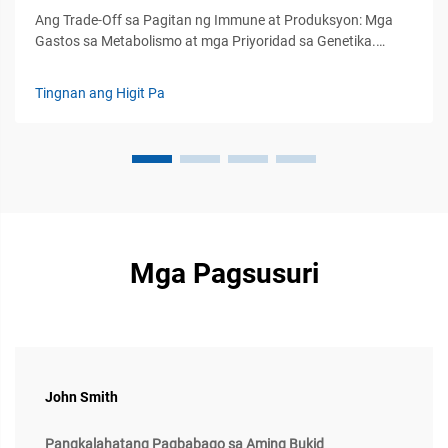
Ang Trade-Off sa Pagitan ng Immune at Produksyon: Mga
Gastos sa Metabolismo at mga Priyoridad sa Genetika.
Likas, Panlaban, at Pasibo na Immunity sa Live­stock:
Hierarkiya ng Pagpapaandar at mga Implikasyon sa
Tingnan ang Higit Pa
Produksyon. Ang immune system sa livestock ay gumagana
sa loob ng tatlong pangunahing linya ng depensa. Una...
Mga Pagsusuri
John Smith
Pangkalahatang Pagbabago sa Aming Bukid