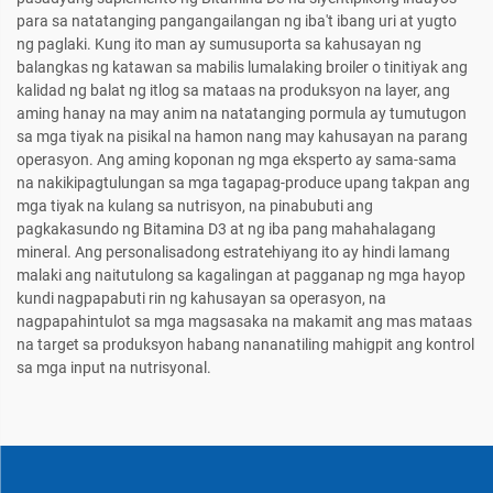
para sa natatanging pangangailangan ng iba't ibang uri at yugto
ng paglaki. Kung ito man ay sumusuporta sa kahusayan ng
balangkas ng katawan sa mabilis lumalaking broiler o tinitiyak ang
kalidad ng balat ng itlog sa mataas na produksyon na layer, ang
aming hanay na may anim na natatanging pormula ay tumutugon
sa mga tiyak na pisikal na hamon nang may kahusayan na parang
operasyon. Ang aming koponan ng mga eksperto ay sama-sama
na nakikipagtulungan sa mga tagapag-produce upang takpan ang
mga tiyak na kulang sa nutrisyon, na pinabubuti ang
pagkakasundo ng Bitamina D3 at ng iba pang mahahalagang
mineral. Ang personalisadong estratehiyang ito ay hindi lamang
malaki ang naitutulong sa kagalingan at pagganap ng mga hayop
kundi nagpapabuti rin ng kahusayan sa operasyon, na
nagpapahintulot sa mga magsasaka na makamit ang mas mataas
na target sa produksyon habang nananatiling mahigpit ang kontrol
sa mga input na nutrisyonal.