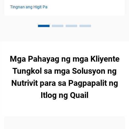
ng Nutrisyon at Handaang Imun sa Likas o Nakauugnay:
Tingnan ang Higit Pa
Ang pagkuha ng tamang nutrisyon araw-araw ay
nangangahulugan na ang ating mga katawan ay
nakakakuha ng mga pangunahing bloke ng gusali tulad ng
am...
Mga Pahayag ng mga Kliyente
Tungkol sa mga Solusyon ng
Nutrivit para sa Pagpapalit ng
Itlog ng Quail