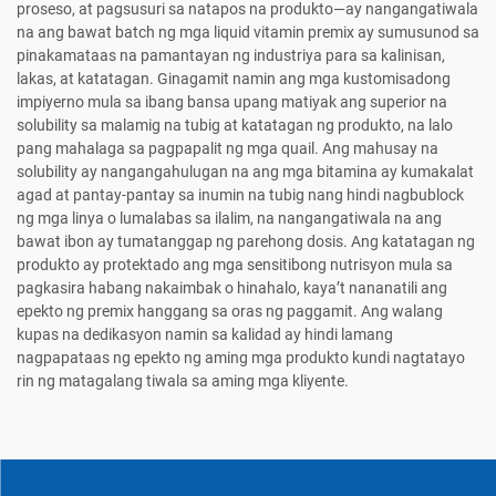
proseso, at pagsusuri sa natapos na produkto—ay nangangatiwala
na ang bawat batch ng mga liquid vitamin premix ay sumusunod sa
pinakamataas na pamantayan ng industriya para sa kalinisan,
lakas, at katatagan. Ginagamit namin ang mga kustomisadong
impiyerno mula sa ibang bansa upang matiyak ang superior na
solubility sa malamig na tubig at katatagan ng produkto, na lalo
pang mahalaga sa pagpapalit ng mga quail. Ang mahusay na
solubility ay nangangahulugan na ang mga bitamina ay kumakalat
agad at pantay-pantay sa inumin na tubig nang hindi nagbublock
ng mga linya o lumalabas sa ilalim, na nangangatiwala na ang
bawat ibon ay tumatanggap ng parehong dosis. Ang katatagan ng
produkto ay protektado ang mga sensitibong nutrisyon mula sa
pagkasira habang nakaimbak o hinahalo, kaya’t nananatili ang
epekto ng premix hanggang sa oras ng paggamit. Ang walang
kupas na dedikasyon namin sa kalidad ay hindi lamang
nagpapataas ng epekto ng aming mga produkto kundi nagtatayo
rin ng matagalang tiwala sa aming mga kliyente.