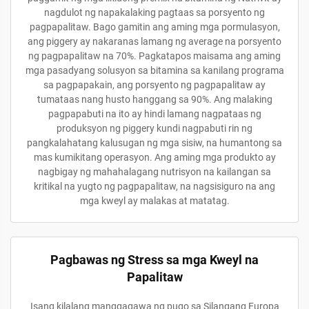
nagdulot ng napakalaking pagtaas sa porsyento ng
pagpapalitaw. Bago gamitin ang aming mga pormulasyon,
ang piggery ay nakaranas lamang ng average na porsyento
ng pagpapalitaw na 70%. Pagkatapos maisama ang aming
mga pasadyang solusyon sa bitamina sa kanilang programa
sa pagpapakain, ang porsyento ng pagpapalitaw ay
tumataas nang husto hanggang sa 90%. Ang malaking
pagpapabuti na ito ay hindi lamang nagpataas ng
produksyon ng piggery kundi nagpabuti rin ng
pangkalahatang kalusugan ng mga sisiw, na humantong sa
mas kumikitang operasyon. Ang aming mga produkto ay
nagbigay ng mahahalagang nutrisyon na kailangan sa
kritikal na yugto ng pagpapalitaw, na nagsisiguro na ang
mga kweyl ay malakas at matatag.
Pagbawas ng Stress sa mga Kweyl na
Papalitaw
Isang kilalang manggagawa ng pugo sa Silangang Europa