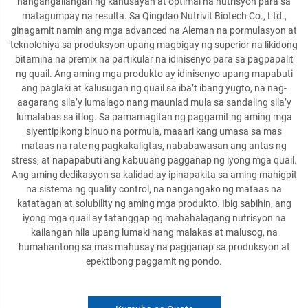
nangangailangan ng kahusayan at optimal na nutrisyon para sa
matagumpay na resulta. Sa Qingdao Nutrivit Biotech Co., Ltd.,
ginagamit namin ang mga advanced na Aleman na pormulasyon at
teknolohiya sa produksyon upang magbigay ng superior na likidong
bitamina na premix na partikular na idinisenyo para sa pagpapalit
ng quail. Ang aming mga produkto ay idinisenyo upang mapabuti
ang paglaki at kalusugan ng quail sa iba’t ibang yugto, na nag-
aagarang sila’y lumalago nang maunlad mula sa sandaling sila’y
lumalabas sa itlog. Sa pamamagitan ng paggamit ng aming mga
siyentipikong binuo na pormula, maaari kang umasa sa mas
mataas na rate ng pagkakaligtas, nababawasan ang antas ng
stress, at napapabuti ang kabuuang pagganap ng iyong mga quail.
Ang aming dedikasyon sa kalidad ay ipinapakita sa aming mahigpit
na sistema ng quality control, na nangangako ng mataas na
katatagan at solubility ng aming mga produkto. Ibig sabihin, ang
iyong mga quail ay tatanggap ng mahahalagang nutrisyon na
kailangan nila upang lumaki nang malakas at malusog, na
humahantong sa mas mahusay na pagganap sa produksyon at
epektibong paggamit ng pondo.