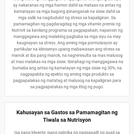
ay nakaranas ng mga hamon dahil sa mataas na antas ng
kamatayan sa mga bagong ipinanganak na sisiw dahil sa
mga salik na nagdudulot ng stress sa kapaligiran. Sa
pamamagitan ng pagdaragdag ng mga vitamin premix ng
Nutrivit sa kanilang programa sa pagpapakain, napansin ng
manggagawa ang malaking pagbaba sa mga isyu na may
kaugnayan sa stress. Ang aming mga pormulasyon ay
partikular na idinisenyo upang mabawasan ang stress sa
manok at iba pang manok, na nagreresulta sa mas malusog
at mas malakas na mga sisiw. Ibinahagi ng manggagawa na
bumaba ang antas ng kamatayan ng mga sisiw ng 30%, na
nagpapakita ng epekto ng aming mga produkto sa
pagpapalakas ng matatag at malusog na kapaligiran para
sa pagpapatakas ng mga itlog ng pugo.
Kahusayan sa Gastos sa Pamamagitan ng
Tiwala sa Nutrisyon
Isa pang kliyente, isang pabrika ng pagpapalit ng quail sa