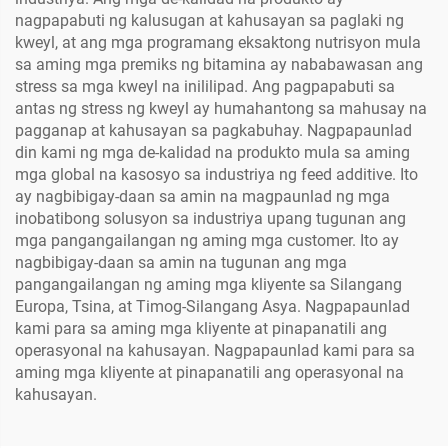
nagpapabuti ng kalusugan at kahusayan sa paglaki ng
kweyl, at ang mga programang eksaktong nutrisyon mula
sa aming mga premiks ng bitamina ay nababawasan ang
stress sa mga kweyl na inililipad. Ang pagpapabuti sa
antas ng stress ng kweyl ay humahantong sa mahusay na
pagganap at kahusayan sa pagkabuhay. Nagpapaunlad
din kami ng mga de-kalidad na produkto mula sa aming
mga global na kasosyo sa industriya ng feed additive. Ito
ay nagbibigay-daan sa amin na magpaunlad ng mga
inobatibong solusyon sa industriya upang tugunan ang
mga pangangailangan ng aming mga customer. Ito ay
nagbibigay-daan sa amin na tugunan ang mga
pangangailangan ng aming mga kliyente sa Silangang
Europa, Tsina, at Timog-Silangang Asya. Nagpapaunlad
kami para sa aming mga kliyente at pinapanatili ang
operasyonal na kahusayan. Nagpapaunlad kami para sa
aming mga kliyente at pinapanatili ang operasyonal na
kahusayan.