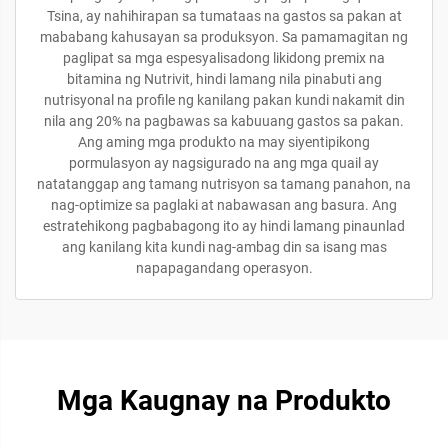
Tsina, ay nahihirapan sa tumataas na gastos sa pakan at
mababang kahusayan sa produksyon. Sa pamamagitan ng
paglipat sa mga espesyalisadong likidong premix na
bitamina ng Nutrivit, hindi lamang nila pinabuti ang
nutrisyonal na profile ng kanilang pakan kundi nakamit din
nila ang 20% na pagbawas sa kabuuang gastos sa pakan.
Ang aming mga produkto na may siyentipikong
pormulasyon ay nagsigurado na ang mga quail ay
natatanggap ang tamang nutrisyon sa tamang panahon, na
nag-optimize sa paglaki at nabawasan ang basura. Ang
estratehikong pagbabagong ito ay hindi lamang pinaunlad
ang kanilang kita kundi nag-ambag din sa isang mas
napapagandang operasyon.
Mga Kaugnay na Produkto