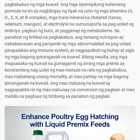
pagkakabuo ng mga kuwail. Ang mga siyentipikong balanseng
pormula na ito ay nagbibigay ng tiyak na ratio ng mga bitamina (A,
D₃, E, K, at B-complex), mga trace mineral na chelated (tanso,
selenium, mangan), at electrolyte na sumusuporta sa pag-unlad ng
embriyo, pagbuo ng buto, at pagganap ng metabolismo. Sa
panahon ng kritikal na pagkakabuo, ang tamang nutrisyon ay
nababawasan ang panganib ng mga abnormalidad sa pag-unlad,
pinapalakas ang immune system, at nagpapabuti ng buhay at sigla
ng mga bagong ipinanganak na kuwail. Bilang resulta, ang mga
magsasaka ng kuwail na gumagamit ng aming mga premix ay
konstanteng nag-uulat ng mas mataas na rate ng pagkakabuo,
mas mababang unang mortality, at mas pantay na mga bagong
ipinanganak na kuwail. Ang mas malusog na kuwail ay
nagpapakita rin ng mas mahusay na conversion ng pagkain at mas
mabilis na pagtaas ng timbang sa panahon ng paglaki.