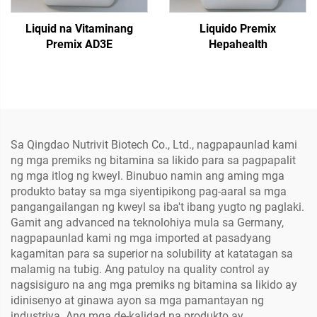
Liquid na Vitaminang
Liquido Premix
Premix AD3E
Hepahealth
Sa Qingdao Nutrivit Biotech Co., Ltd., nagpapaunlad kami
ng mga premiks ng bitamina sa likido para sa pagpapalit
ng mga itlog ng kweyl. Binubuo namin ang aming mga
produkto batay sa mga siyentipikong pag-aaral sa mga
pangangailangan ng kweyl sa iba't ibang yugto ng paglaki.
Gamit ang advanced na teknolohiya mula sa Germany,
nagpapaunlad kami ng mga imported at pasadyang
kagamitan para sa superior na solubility at katatagan sa
malamig na tubig. Ang patuloy na quality control ay
nagsisiguro na ang mga premiks ng bitamina sa likido ay
idinisenyo at ginawa ayon sa mga pamantayan ng
industriya. Ang mga de-kalidad na produkto ay