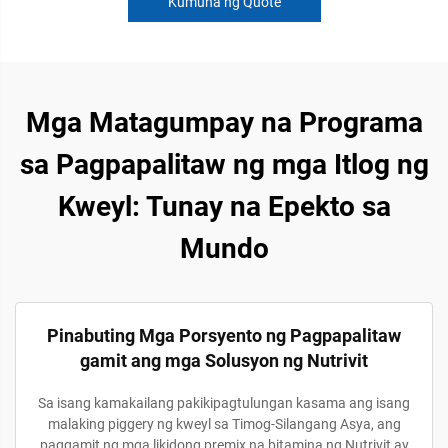
Kumuha ng Quote
Mga Matagumpay na Programa
sa Pagpapalitaw ng mga Itlog ng
Kweyl: Tunay na Epekto sa
Mundo
Pinabuting Mga Porsyento ng Pagpapalitaw
gamit ang mga Solusyon ng Nutrivit
Sa isang kamakailang pakikipagtulungan kasama ang isang
malaking piggery ng kweyl sa Timog-Silangang Asya, ang
paggamit ng mga likidong premix na bitamina ng Nutrivit ay