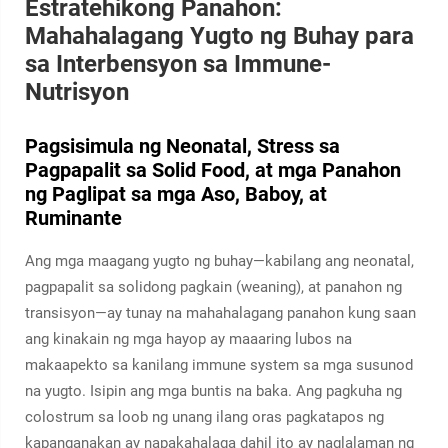
Estratehikong Panahon:
Mahahalagang Yugto ng Buhay para
sa Interbensyon sa Immune-
Nutrisyon
Pagsisimula ng Neonatal, Stress sa
Pagpapalit sa Solid Food, at mga Panahon
ng Paglipat sa mga Aso, Baboy, at
Ruminante
Ang mga maagang yugto ng buhay—kabilang ang neonatal,
pagpapalit sa solidong pagkain (weaning), at panahon ng
transisyon—ay tunay na mahahalagang panahon kung saan
ang kinakain ng mga hayop ay maaaring lubos na
makaapekto sa kanilang immune system sa mga susunod
na yugto. Isipin ang mga buntis na baka. Ang pagkuha ng
colostrum sa loob ng unang ilang oras pagkatapos ng
kapanganakan ay napakahalaga dahil ito ay naglalaman ng