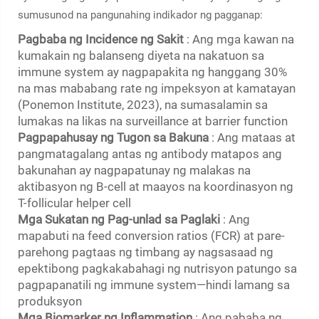
sumusunod na pangunahing indikador ng pagganap:
Pagbaba ng Incidence ng Sakit
: Ang mga kawan na
kumakain ng balanseng diyeta na nakatuon sa
immune system ay nagpapakita ng hanggang 30%
na mas mababang rate ng impeksyon at kamatayan
(Ponemon Institute, 2023), na sumasalamin sa
lumakas na likas na surveillance at barrier function
Pagpapahusay ng Tugon sa Bakuna
: Ang mataas at
pangmatagalang antas ng antibody matapos ang
bakunahan ay nagpapatunay ng malakas na
aktibasyon ng B-cell at maayos na koordinasyon ng
T-follicular helper cell
Mga Sukatan ng Pag-unlad sa Paglaki
: Ang
mapabuti na feed conversion ratios (FCR) at pare-
parehong pagtaas ng timbang ay nagsasaad ng
epektibong pagkakabahagi ng nutrisyon patungo sa
pagpapanatili ng immune system—hindi lamang sa
produksyon
Mga Biomarker ng Inflammation
: Ang pababa ng