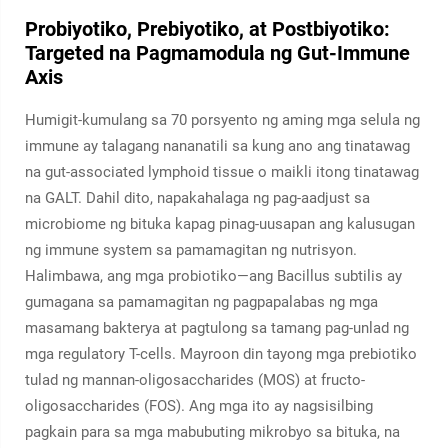
Probiyotiko, Prebiyotiko, at Postbiyotiko:
Targeted na Pagmamodula ng Gut-Immune
Axis
Humigit-kumulang sa 70 porsyento ng aming mga selula ng
immune ay talagang nananatili sa kung ano ang tinatawag
na gut-associated lymphoid tissue o maikli itong tinatawag
na GALT. Dahil dito, napakahalaga ng pag-aadjust sa
microbiome ng bituka kapag pinag-uusapan ang kalusugan
ng immune system sa pamamagitan ng nutrisyon.
Halimbawa, ang mga probiotiko—ang Bacillus subtilis ay
gumagana sa pamamagitan ng pagpapalabas ng mga
masamang bakterya at pagtulong sa tamang pag-unlad ng
mga regulatory T-cells. Mayroon din tayong mga prebiotiko
tulad ng mannan-oligosaccharides (MOS) at fructo-
oligosaccharides (FOS). Ang mga ito ay nagsisilbing
pagkain para sa mga mabubuting mikrobyo sa bituka, na