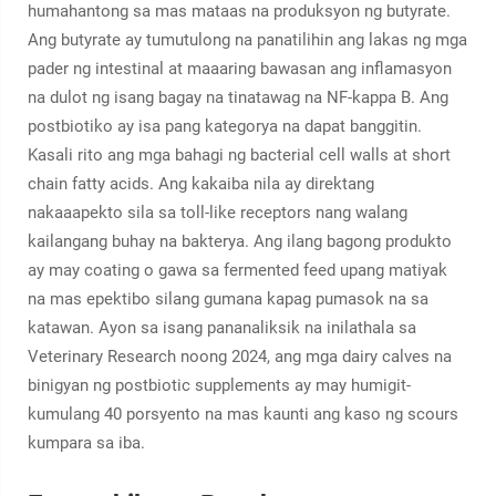
humahantong sa mas mataas na produksyon ng butyrate.
Ang butyrate ay tumutulong na panatilihin ang lakas ng mga
pader ng intestinal at maaaring bawasan ang inflamasyon
na dulot ng isang bagay na tinatawag na NF-kappa B. Ang
postbiotiko ay isa pang kategorya na dapat banggitin.
Kasali rito ang mga bahagi ng bacterial cell walls at short
chain fatty acids. Ang kakaiba nila ay direktang
nakaaapekto sila sa toll-like receptors nang walang
kailangang buhay na bakterya. Ang ilang bagong produkto
ay may coating o gawa sa fermented feed upang matiyak
na mas epektibo silang gumana kapag pumasok na sa
katawan. Ayon sa isang pananaliksik na inilathala sa
Veterinary Research noong 2024, ang mga dairy calves na
binigyan ng postbiotic supplements ay may humigit-
kumulang 40 porsyento na mas kaunti ang kaso ng scours
kumpara sa iba.