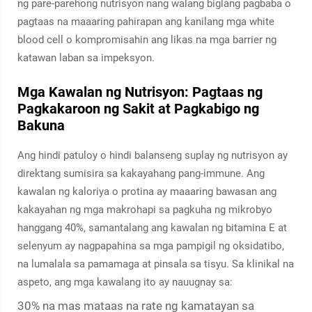
ng pare-parehong nutrisyon nang walang biglang pagbaba o
pagtaas na maaaring pahirapan ang kanilang mga white
blood cell o kompromisahin ang likas na mga barrier ng
katawan laban sa impeksyon.
Mga Kawalan ng Nutrisyon: Pagtaas ng
Pagkakaroon ng Sakit at Pagkabigo ng
Bakuna
Ang hindi patuloy o hindi balanseng suplay ng nutrisyon ay
direktang sumisira sa kakayahang pang-immune. Ang
kawalan ng kaloriya o protina ay maaaring bawasan ang
kakayahan ng mga makrohapi sa pagkuha ng mikrobyo
hanggang 40%, samantalang ang kawalan ng bitamina E at
selenyum ay nagpapahina sa mga pampigil ng oksidatibo,
na lumalala sa pamamaga at pinsala sa tisyu. Sa klinikal na
aspeto, ang mga kawalang ito ay nauugnay sa:
30% na mas mataas na rate ng kamatayan sa