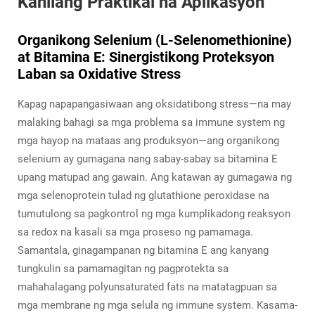
Kanilang Praktikal na Aplikasyon
Organikong Selenium (L-Selenomethionine)
at Bitamina E: Sinergistikong Proteksyon
Laban sa Oxidative Stress
Kapag napapangasiwaan ang oksidatibong stress—na may
malaking bahagi sa mga problema sa immune system ng
mga hayop na mataas ang produksyon—ang organikong
selenium ay gumagana nang sabay-sabay sa bitamina E
upang matupad ang gawain. Ang katawan ay gumagawa ng
mga selenoprotein tulad ng glutathione peroxidase na
tumutulong sa pagkontrol ng mga kumplikadong reaksyon
sa redox na kasali sa mga proseso ng pamamaga.
Samantala, ginagampanan ng bitamina E ang kanyang
tungkulin sa pamamagitan ng pagprotekta sa
mahahalagang polyunsaturated fats na matatagpuan sa
mga membrane ng mga selula ng immune system. Kasama-