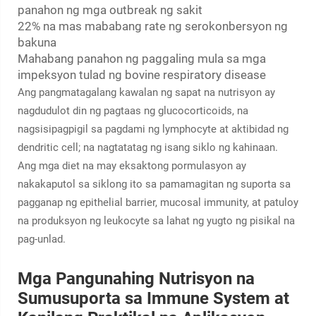
panahon ng mga outbreak ng sakit
22% na mas mababang rate ng serokonbersyon ng
bakuna
Mahabang panahon ng paggaling mula sa mga
impeksyon tulad ng bovine respiratory disease
Ang pangmatagalang kawalan ng sapat na nutrisyon ay
nagdudulot din ng pagtaas ng glucocorticoids, na
nagsisipagpigil sa pagdami ng lymphocyte at aktibidad ng
dendritic cell; na nagtatatag ng isang siklo ng kahinaan.
Ang mga diet na may eksaktong pormulasyon ay
nakakaputol sa siklong ito sa pamamagitan ng suporta sa
pagganap ng epithelial barrier, mucosal immunity, at patuloy
na produksyon ng leukocyte sa lahat ng yugto ng pisikal na
pag-unlad.
Mga Pangunahing Nutrisyon na
Sumusuporta sa Immune System at