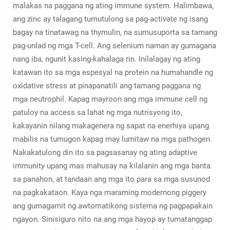
malakas na paggana ng ating immune system. Halimbawa,
ang zinc ay talagang tumutulong sa pag-activate ng isang
bagay na tinatawag na thymulin, na sumusuporta sa tamang
pag-unlad ng mga T-cell. Ang selenium naman ay gumagana
nang iba, ngunit kasing-kahalaga rin. Inilalagay ng ating
katawan ito sa mga espesyal na protein na humahandle ng
oxidative stress at pinapanatili ang tamang paggana ng
mga neutrophil. Kapag mayroon ang mga immune cell ng
patuloy na access sa lahat ng mga nutrisyong ito,
kakayanin nilang makagenera ng sapat na enerhiya upang
mabilis na tumugon kapag may lumitaw na mga pathogen.
Nakakatulong din ito sa pagsasanay ng ating adaptive
immunity upang mas mahusay na kilalanin ang mga banta
sa panahon, at tandaan ang mga ito para sa mga susunod
na pagkakataon. Kaya nga maraming modernong piggery
ang gumagamit ng awtomatikong sistema ng pagpapakain
ngayon. Sinisiguro nito na ang mga hayop ay tumatanggap