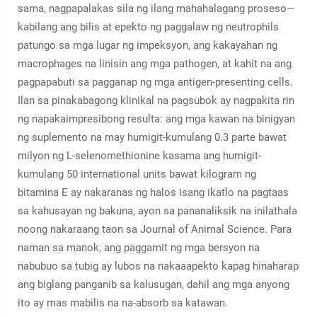
sama, nagpapalakas sila ng ilang mahahalagang proseso—
kabilang ang bilis at epekto ng paggalaw ng neutrophils
patungo sa mga lugar ng impeksyon, ang kakayahan ng
macrophages na linisin ang mga pathogen, at kahit na ang
pagpapabuti sa pagganap ng mga antigen-presenting cells.
Ilan sa pinakabagong klinikal na pagsubok ay nagpakita rin
ng napakaimpresibong resulta: ang mga kawan na binigyan
ng suplemento na may humigit-kumulang 0.3 parte bawat
milyon ng L-selenomethionine kasama ang humigit-
kumulang 50 international units bawat kilogram ng
bitamina E ay nakaranas ng halos isang ikatlo na pagtaas
sa kahusayan ng bakuna, ayon sa pananaliksik na inilathala
noong nakaraang taon sa Journal of Animal Science. Para
naman sa manok, ang paggamit ng mga bersyon na
nabubuo sa tubig ay lubos na nakaaapekto kapag hinaharap
ang biglang panganib sa kalusugan, dahil ang mga anyong
ito ay mas mabilis na na-absorb sa katawan.