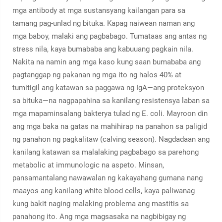
mga antibody at mga sustansyang kailangan para sa
tamang pag-unlad ng bituka. Kapag naiwean naman ang
mga baboy, malaki ang pagbabago. Tumataas ang antas ng
stress nila, kaya bumababa ang kabuuang pagkain nila.
Nakita na namin ang mga kaso kung saan bumababa ang
pagtanggap ng pakanan ng mga ito ng halos 40% at
tumitigil ang katawan sa paggawa ng IgA—ang proteksyon
sa bituka—na nagpapahina sa kanilang resistensya laban sa
mga mapaminsalang bakterya tulad ng E. coli. Mayroon din
ang mga baka na gatas na mahihirap na panahon sa paligid
ng panahon ng pagkalitaw (calving season). Nagdadaan ang
kanilang katawan sa malalaking pagbabago sa parehong
metabolic at immunologic na aspeto. Minsan,
pansamantalang nawawalan ng kakayahang gumana nang
maayos ang kanilang white blood cells, kaya paliwanag
kung bakit naging malaking problema ang mastitis sa
panahong ito. Ang mga magsasaka na nagbibigay ng