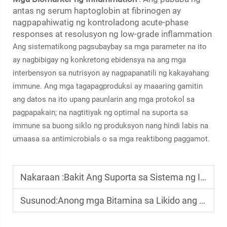
antas ng serum haptoglobin at fibrinogen ay
nagpapahiwatig ng kontroladong acute-phase
responses at resolusyon ng low-grade inflammation
Ang sistematikong pagsubaybay sa mga parameter na ito
ay nagbibigay ng konkretong ebidensya na ang mga
interbensyon sa nutrisyon ay nagpapanatili ng kakayahang
immune. Ang mga tagapagproduksi ay maaaring gamitin
ang datos na ito upang paunlarin ang mga protokol sa
pagpapakain; na nagtitiyak ng optimal na suporta sa
immune sa buong siklo ng produksyon nang hindi labis na
umaasa sa antimicrobials o sa mga reaktibong paggamot.
Nakaraan :
Bakit Ang Suporta sa Sistema ng Imunidad ay Mahalaga para sa Kalamangan sa Pagkabuhay ng mga Batang Hayop
Susunod:
Anong mga Bitamina sa Likido ang Gumaganap ng Mahalagang Papel sa Pagbuo ng Immune System ng Mga Hayop na Ginagamit sa Paggawa ng Produkto?