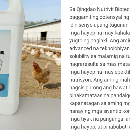
Sa Qingdao Nutrivit Biotec
paggamit ng potensyal ng 
idinisenyo upang tugunan
mga hayop na may kahala
yugto ng paglaki. Ang am
advanced na teknolohiyan
solubility sa malamig na t
nagreresulta sa mas mataa
mga hayop na mas epekt
nutrisyon. Ang aming mahi
nagsisigurong ang bawat
pinakamataas na pandaig
kapanatagan sa aming mg
hanay ng mga siyentipiko
mga tiyak na pangangaila
mga hayop, at pinabubuti