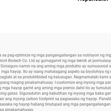
ga sa pag-optimize ng mga pangangailangan sa nutrisyon ng m
rivit Biotech Co. Ltd ay gumagamit ng mga teknik at pormula
a. Sinisiguro namin na ang aming mga produkto ay sumusunod
g mga hayop. Ito ay isang mahalagang aspeto sa biyolohiya n
aglaki at sa produktibidad ng kalusugan. Nagmamalaki kami 
ang maging pinakamahusay. I-customize ang inyong mga panga
ong mga hayop gamit ang aming mga premix dahil ito ay tumut
ng gatas. Siguraduhin ang kabutihan ng inyong mga baka gam
an ang inyong carbon footprint sa pagsasaka ng hayop. Panati
 pagsasaka ng hayop habang tinutupad ang mga pangangailanga
a sa pinakamahusay.