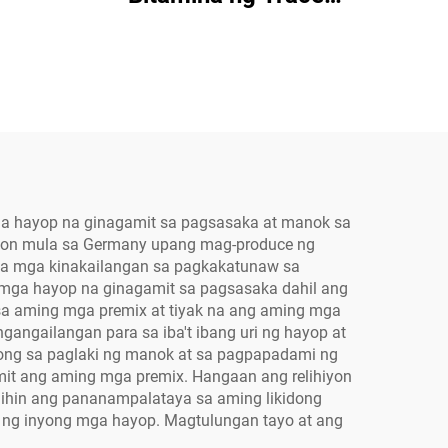
Mineral Phos Plus
ga hayop na ginagamit sa pagsasaka at manok sa
syon mula sa Germany upang mag-produce ng
 sa mga kinakailangan sa pagkakatunaw sa
g mga hayop na ginagamit sa pagsasaka dahil ang
sa aming mga premix at tiyak na ang aming mga
ngailangan para sa iba't ibang uri ng hayop at
ulong sa paglaki ng manok at sa pagpapadami ng
it ang aming mga premix. Hangaan ang relihiyon
lihin ang pananampalataya sa aming likidong
n ng inyong mga hayop. Magtulungan tayo at ang