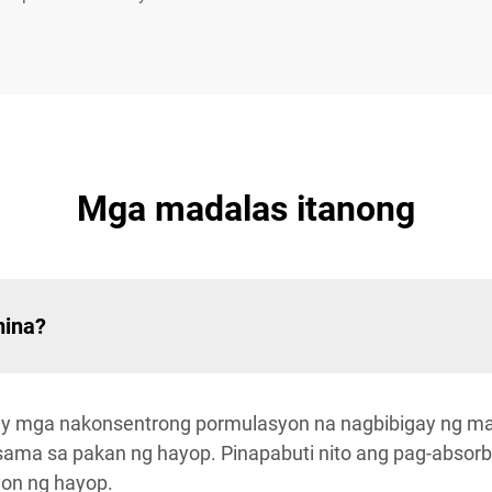
Mga madalas itanong
mina?
 ay mga nakonsentrong pormulasyon na nagbibigay ng m
isama sa pakan ng hayop. Pinapabuti nito ang pag-absor
on ng hayop.