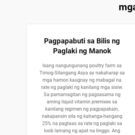
mga
Pagpapabuti sa Bilis ng
Paglaki ng Manok
Isang nangungunang poultry farm sa
Timog-Silangang Asya ay nakaharap sa
mga hamon kaugnay ng mabagal na
rate ng paglaki ng kanilang mga sisiw.
Sa pamamagitan ng pagsasama ng
aming liquid vitamin premixes sa
kanilang regimen ng pagpapakain,
nakapansin sila ng kahanga-hangang
25% na pagtaas sa rate ng paglaki sa
loob lamang ng apat na linggo. Ang