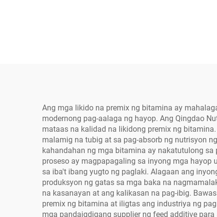
Ang mga likido na premix ng bitamina ay mahala
modernong pag-aalaga ng hayop. Ang Qingdao Nut
mataas na kalidad na likidong premix ng bitamin
malamig na tubig at sa pag-absorb ng nutrisyon n
kahandahan ng mga bitamina ay nakatutulong sa p
proseso ay magpapagaling sa inyong mga hayop up
sa iba't ibang yugto ng paglaki. Alagaan ang iny
produksyon ng gatas sa mga baka na nagmamalaki
na kasanayan at ang kalikasan na pag-ibig. Bawas
premix ng bitamina at iligtas ang industriya ng
mga pandaigdigang supplier ng feed additive par