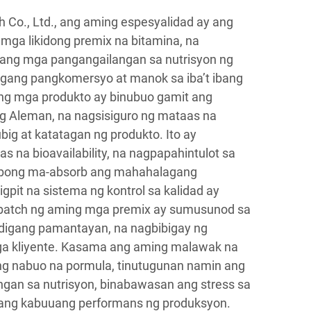
h Co., Ltd., ang aming espesyalidad ay ang
mga likidong premix na bitamina, na
 ang mga pangangailangan sa nutrisyon ng
gang pangkomersyo at manok sa iba’t ibang
ing mga produkto ay binubuo gamit ang
g Aleman, na nagsisiguro ng mataas na
ubig at katatagan ng produkto. Ito ay
s na bioavailability, na nagpapahintulot sa
ibong ma-absorb ang mahahalagang
gpit na sistema ng kontrol sa kalidad ay
 batch ng aming mga premix ay sumusunod sa
digang pamantayan, na nagbibigay ng
a kliyente. Kasama ang aming malawak na
ng nabuo na pormula, tinutugunan namin ang
ngan sa nutrisyon, binabawasan ang stress sa
 ang kabuuang performans ng produksyon.