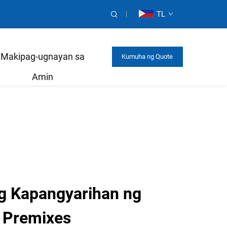
TL
Makipag-ugnayan sa
Kumuha ng Quote
Amin
g Kapangyarihan ng
n Premixes