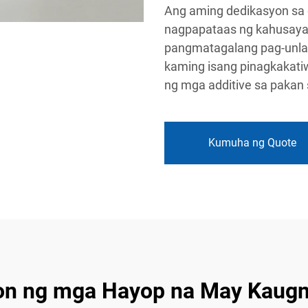
Ang aming dedikasyon sa 
nagpapataas ng kahusaya
pangmatagalang pag-unlad
kaming isang pinagkakati
ng mga additive sa pakan
Kumuha ng Quote
on ng mga Hayop na May Kaugn