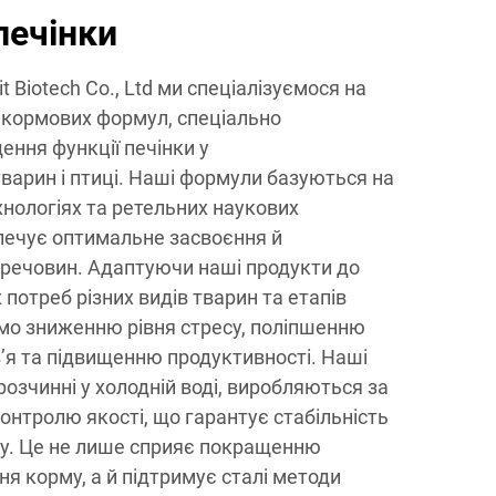
печінки
it Biotech Co., Ltd ми спеціалізуємося на
 кормових формул, спеціально
ння функції печінки у
варин і птиці. Наші формули базуються на
нологіях та ретельних наукових
печує оптимальне засвоєння й
речовин. Адаптуючи наші продукти до
потреб різних видів тварин та етапів
ємо зниженню рівня стресу, поліпшенню
’я та підвищенню продуктивності. Наші
 розчинні у холодній воді, виробляються за
нтролю якості, що гарантує стабільність
ту. Це не лише сприяє покращенню
ня корму, а й підтримує сталі методи