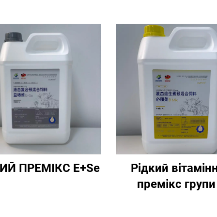
ИЙ ПРЕМІКС E+Se
Рідкий вітамін
премікс групи