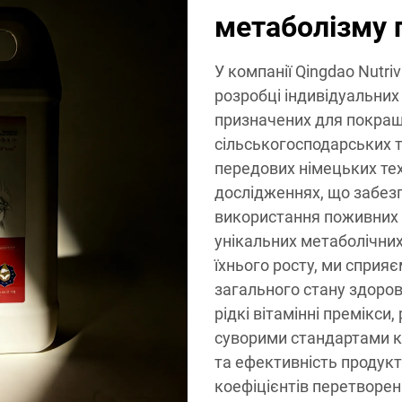
метаболізму 
У компанії Qingdao Nutriv
розробці індивідуальних
призначених для покраще
сільськогосподарських т
передових німецьких тех
дослідженнях, що забез
використання поживних 
унікальних метаболічних 
їхнього росту, ми сприя
загального стану здоров
рідкі вітамінні премікси,
суворими стандартами ко
та ефективність продук
коефіцієнтів перетворен