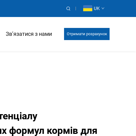
UK
Зв’язатися з нами
Отримати розрахунок
тенціалу
их формул кормів для