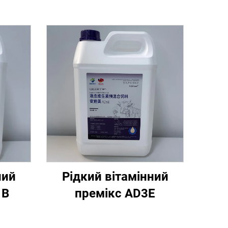
ний
Рідкий вітамінний
 В
премікс AD3E