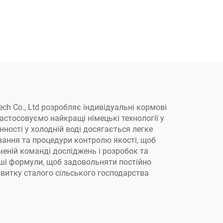
ch Co., Ltd розробляє індивідуальні кормові
стосовуємо найкращі німецькі технології у
ності у холодній воді досягається легке
ування та процедури контролю якості, щоб
еній команді досліджень і розробок та
ші формули, щоб задовольняти постійно
витку сталого сільського господарства