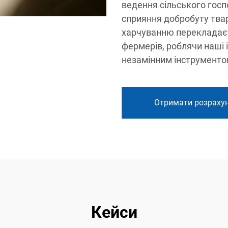
ведення сільського гос
сприяння добробуту тва
харчуванню перекладаєт
фермерів, роблячи наші 
незамінним інструменто
Отримати розраху
Кейси