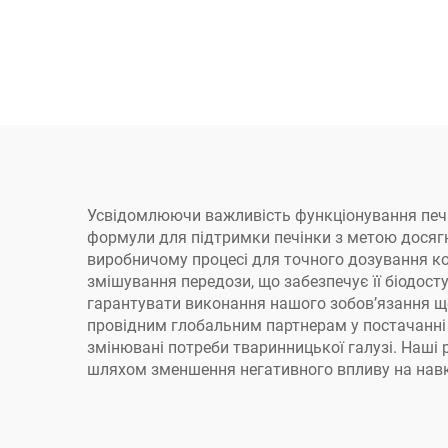
Усвідомлюючи важливість функціонування печінки
формули для підтримки печінки з метою досягн
виробничому процесі для точного дозування кож
змішування передози, що забезпечує її біодост
гарантувати виконання нашого зобов’язання що
провідним глобальним партнерам у постачанні
змінювані потреби тваринницької галузі. Наші
шляхом зменшення негативного впливу на нав