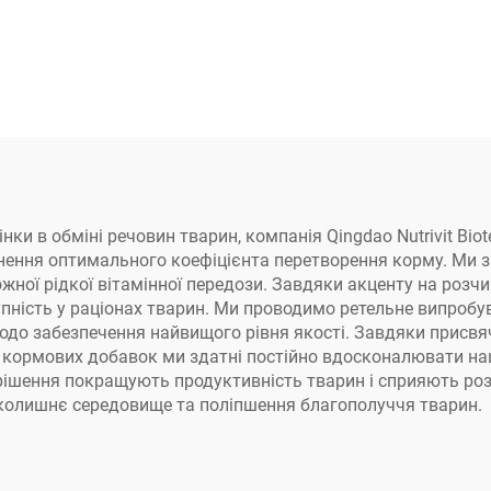
 в обміні речовин тварин, компанія Qingdao Nutrivit Biote
ення оптимального коефіцієнта перетворення корму. Ми за
ної рідкої вітамінної передози. Завдяки акценту на розчин
упність у раціонах тварин. Ми проводимо ретельне випроб
до забезпечення найвищого рівня якості. Завдяки присвяч
 кормових добавок ми здатні постійно вдосконалювати на
 рішення покращують продуктивність тварин і сприяють роз
колишнє середовище та поліпшення благополуччя тварин.