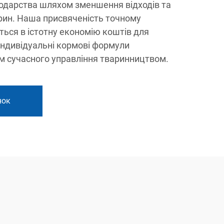
подарства шляхом зменшення відходів та
рин. Наша присвяченість точному
ься в істотну економію коштів для
індивідуальні кормові формули
м сучасного управління тваринництвом.
нок