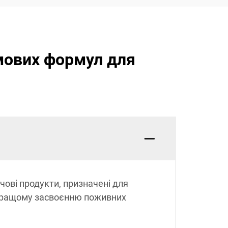
рмових формул для
чові продукти, призначені для
є кращому засвоєнню поживних