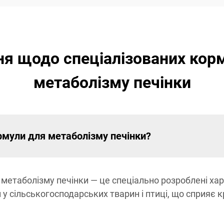
ня щодо спеціалізованих ко
метаболізму печінки
рмули для метаболізму печінки?
метаболізму печінки — це спеціально розроблені хар
 у сільськогосподарських тварин і птиці, що сприя