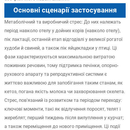
Основні сценарії застосування
Метаболічний та виробничий стрес: До них належать
період навколо отелу у дойних корів (навколо отелу),
пік лактації, останній етап відгодівлі у великої рогатої
худоби й свиней, а також пік яйцекладки у птиці. Ці
фази характеризуються максимальною витратою
поживних речовин, тому підтримка печінки, опорно-
рухового апарату та репродуктивної системи є
життєво важливою для запобігання таким станам, як
кетоз, погана якість молока чи захворювання скелета.
Стрес, пов'язаний із розвитком та періодом переходу:
ключові моменти, такі як відлучення поросят, телят і
жереблят; перший тиждень після вилуплення у курчат;
а також переміщення до нового приміщення. Ці події