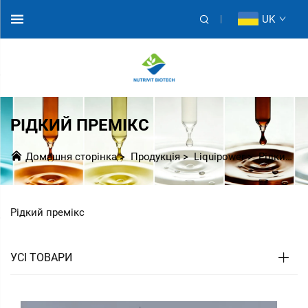
UK
РІДКИЙ ПРЕМІКС
Домашня сторінка
>
Продукція
>
Liquipower
>
Рідкий Примікс
Рідкий премікс
УСІ ТОВАРИ