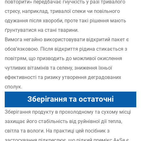
повторити» передбачає гнучкість у разі тривалого
стресу, наприклад, тривалої спеки чи повільного
одужання після хвороби, проте такі рішення мають
ґрунтуватися на стані тварини.
Вимога негайно використовувати відкритий пакет є
обов’язковою. Після відкриття рідина стикається з
повітрям, що призводить до можливої окислення
чутливих вітамінів та селену, зниження їхньої
ефективності та ризику утворення деградованих
сполук.
Зберігання та остаточні
Зберігання продукту в прохолодному та сухому місці
рекомендації щодо найкращих
захищає його стабільність від руйнівної дії тепла,
практик
світла та вологи. На практиці цей посібник з
застосування підкреслює, що рідкий премікс A+Se є