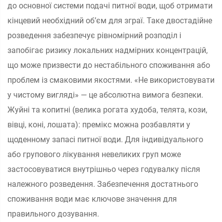
до основної системи подачі питної води, щоб отримати
кінцевий необхідний об’єм для зграї. Таке двостадійне
розведення забезпечує рівномірний розподіл і
запобігає ризику локальних надмірних концентрацій,
що може призвести до нестабільного споживання або
проблем із смаковими якостями. «Не використовувати
у чистому вигляді» — це абсолютна вимога безпеки.
Жуйні та копитні (велика рогата худоба, телята, кози,
вівці, коні, лошата): премікс можна розбавляти у
щоденному запасі питної води. Для індивідуального
або групового лікування невеликих груп може
застосовуватися внутрішньо через годувалку після
належного розведення. Забезпечення достатнього
споживання води має ключове значення для
правильного дозування.