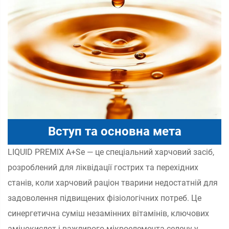
Вступ та основна мета
LIQUID PREMIX A+Se — це спеціальний харчовий засіб,
розроблений для ліквідації гострих та перехідних
станів, коли харчовий раціон тварини недостатній для
задоволення підвищених фізіологічних потреб. Це
синергетична суміш незамінних вітамінів, ключових
амінокислот і важливого мікроелемента селену у