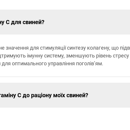
ну C для свиней?
 значення для стимуляції синтезу колагену, що підви
ідтримують імунну систему, зменшують рівень стрес
и для оптимального управління поголів’ям.
аміну C до раціону моїх свиней?