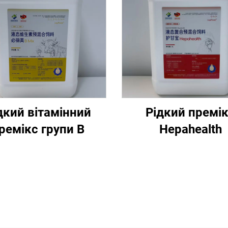
дкий вітамінний
Рідкий премі
ремікс групи В
Hepahealth