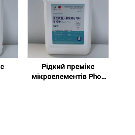
кс
Рідкий премікс
мікроелементів Phos
Plus