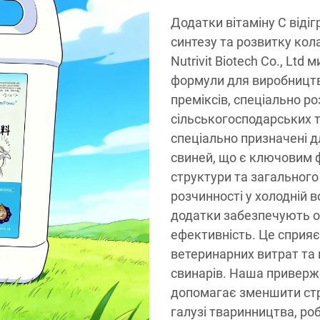
Додатки вітаміну C віді
синтезу та розвитку кола
Nutrivit Biotech Co., Lt
формули для виробництв
преміксів, спеціально ро
сільськогосподарських т
спеціально призначені д
свиней, що є ключовим 
структури та загального
розчинності у холодній в
додатки забезпечують 
ефективність. Це сприя
ветеринарних витрат та
свинарів. Наша приверж
допомагає зменшити стре
галузі тваринництва, ро