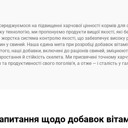
и зосереджуємося на підвищенні харчової цінності кормів д
ьку технологію, ми пропонуємо продукти вищої якості, які
орстка система контролю якості, що забезпечує високу роз
у свиней. Наша єдина мета при розробці добавок вітаміну
того, наші добавки, включені до раціонів свиней, зміцнюю
ростання й стійкість скелета. Ми присвячені точному хар
 продуктивності свого поголів’я, а отже — і сталість у га
запитання щодо добавок вітам