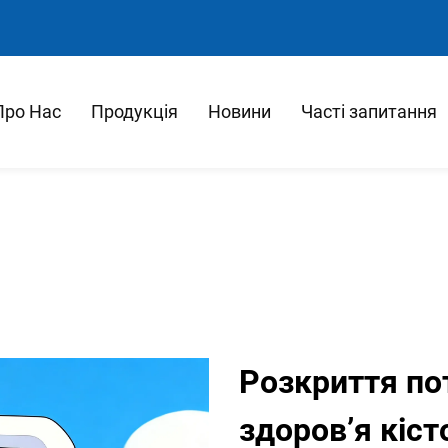
Про Нас
Продукція
Новини
Часті запитання
Розкриття пот
здоров’я кіст