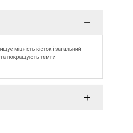
щує міцність кісток і загальний
у та покращують темпи