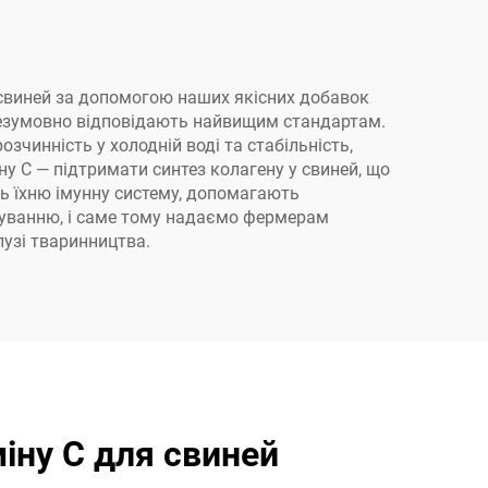
ля свиней за допомогою наших якісних добавок
 безумовно відповідають найвищим стандартам.
чинність у холодній воді та стабільність,
 C — підтримати синтез колагену у свиней, що
ть їхню імунну систему, допомагають
чуванню, і саме тому надаємо фермерам
лузі тваринництва.
іну C для свиней