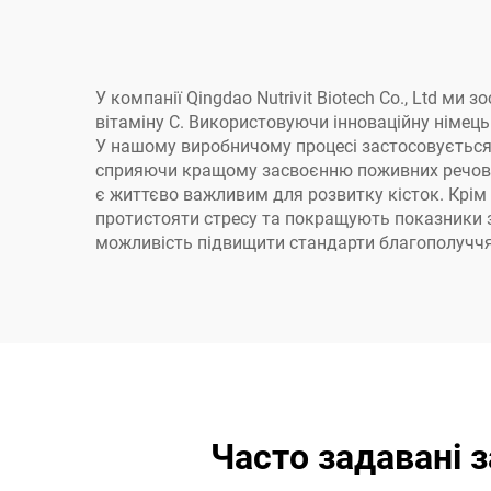
У компанії Qingdao Nutrivit Biotech Co., Ltd м
вітаміну C. Використовуючи інноваційну німец
У нашому виробничому процесі застосовується ж
сприяючи кращому засвоєнню поживних речовин 
є життєво важливим для розвитку кісток. Крім 
протистояти стресу та покращують показники з
можливість підвищити стандарти благополуччя та
Часто задавані 