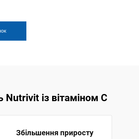
нок
utrivit із вітаміном C
Збільшення приросту