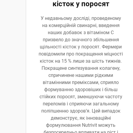
кісток у поросят
У недавньому досліді, проведеному
на комерційній свинарні, введення
наших добавок з вітаміном C
призвело до значного збільшення
щільності кісток у поросят. Фермери
повідомили про покращення міцності
кісток на 15 % лише за шість тижнів.
Покращене синтезування колагену,
спричинене нашими рідкими
вітамінними преміксами, сприяло
формуванню здоровіших і більш
стійких поросят, зменшуючи частоту
переломів і сприяючи загальному
поліпшенню здоров’я. Цей випадок
демонструє, як інноваційні
формулювання Nutrivit можуть
безпосередньо впливати на ріст і