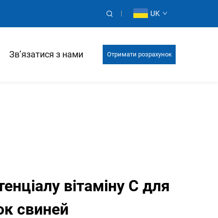
UK
Зв’язатися з нами
Отримати розрахунок
енціалу вітаміну C для
ок свиней