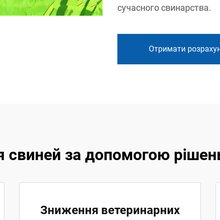
сучасного свинарства.
Отримати розраху
 свиней за допомогою рішень N
Зниження ветеринарних