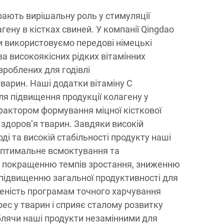
грають вирішальну роль у стимуляції
гену в кістках свиней. У компанії Qingdao
d ми використовуємо передові німецькі
а високоякісних рідких вітамінних
зроблених для годівлі
варин. Наші додатки вітаміну C
ля підвищення продукції колагену у
фактором формування міцної кісткової
 здоров’я тварин. Завдяки високій
оді та високій стабільності продукту наші
оптимальне всмоктування та
є покращенню темпів зростання, зниженню
 підвищенню загальної продуктивності для
еність програмам точного харчування
с у тварин і сприяє сталому розвитку
блячи наші продукти незамінними для