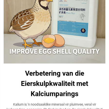
Verbetering van die
Eierskulpkwaliteit met
Kalciumparings
Kalium is 'n noodsaaklike mineraal vir pluimvee, veral vir