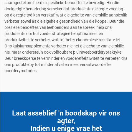
saamgestel om hierdie spesifieke behoeftes te bevredig. Hierdie
doelgerigte benadering verseker dat produsente die regte voeding
op die regte tyd kan verskaf, wat die gehalte van eierskille aansienlik
verbeter sowel as die algehele gesondheid van die koppel. Deur die
presiese behoeftes van leëhoenders aan te spreek, help ons
produsente om hul voederstrategieë te optimaliseer en
produktiwiteit te verbeter, wat tot beter ekonomiese resultate lei.
Ons kalsiumsupplemente verbeter nie net die gehalte van eierskille
nie, maar ondersteun ook volhoubare pluimveeboerderypraktyke.
Deur breekkoerse te verminder en voedereffektiwiteit te verbeter, dra
ons produkte by tot minder afval en meer verantwoordelike
boerderymetodes.
Laat asseblief 'n boodskap vir ons
agter,
Indien u enige vrae het