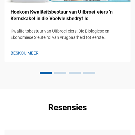
Hoekom Kwaliteitsbestuur van Uitbroei-eiers 'n
Kernskakel in die Voëlvleisbedryf Is
Kwaliteitsbestuur van Uitbroei-eiers: Die Biologiese en
Ekonomiese Sleutelrol van vrugbaarheid tot eerste
asemhaling: Hoekom integriteit voor uitbroei die rendement
op belegging (ROI) van die uitbroeiery bepaal. Uitbroei-eiers
BESKOU MEER
begin hul biologiese ontwikkeling by bevrugting, maar wat
werklik tel ekon...
Resensies