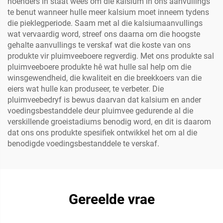
hoenders in staat wees om die kalsium in ons aanvullings
te benut wanneer hulle meer kalsium moet inneem tydens
die pieklegperiode. Saam met al die kalsiumaanvullings
wat vervaardig word, streef ons daarna om die hoogste
gehalte aanvullings te verskaf wat die koste van ons
produkte vir pluimveeboere regverdig. Met ons produkte sal
pluimveeboere produkte hê wat hulle sal help om die
winsgewendheid, die kwaliteit en die breekkoers van die
eiers wat hulle kan produseer, te verbeter. Die
pluimveebedryf is bewus daarvan dat kalsium en ander
voedingsbestanddele deur pluimvee gedurende al die
verskillende groeistadiums benodig word, en dit is daarom
dat ons ons produkte spesifiek ontwikkel het om al die
benodigde voedingsbestanddele te verskaf.
Gereelde vrae