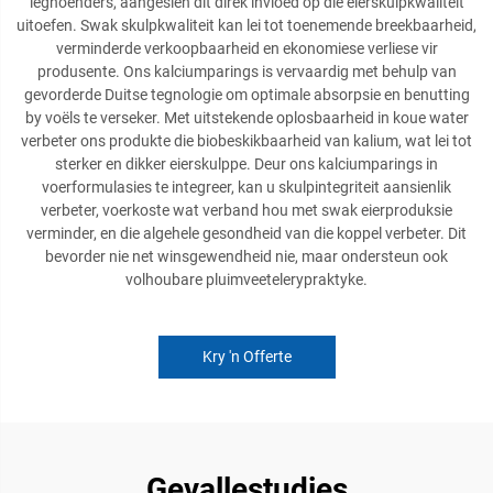
leghoenders, aangesien dit direk invloed op die eierskulpkwaliteit
uitoefen. Swak skulpkwaliteit kan lei tot toenemende breekbaarheid,
verminderde verkoopbaarheid en ekonomiese verliese vir
produsente. Ons kalciumparings is vervaardig met behulp van
gevorderde Duitse tegnologie om optimale absorpsie en benutting
by voëls te verseker. Met uitstekende oplosbaarheid in koue water
verbeter ons produkte die biobeskikbaarheid van kalium, wat lei tot
sterker en dikker eierskulppe. Deur ons kalciumparings in
voerformulasies te integreer, kan u skulpintegriteit aansienlik
verbeter, voerkoste wat verband hou met swak eierproduksie
verminder, en die algehele gesondheid van die koppel verbeter. Dit
bevorder nie net winsgewendheid nie, maar ondersteun ook
volhoubare pluimveetelerypraktyke.
Kry 'n Offerte
Gevallestudies