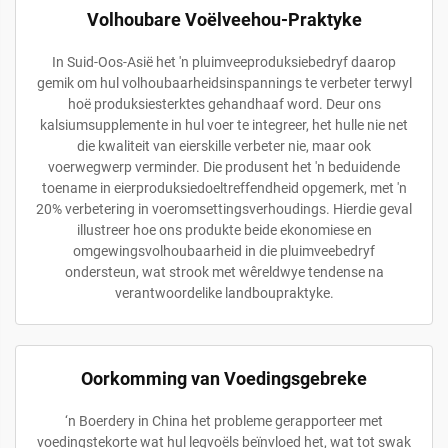
Volhoubare Voëlveehou-Praktyke
In Suid-Oos-Asië het 'n pluimveeproduksiebedryf daarop
gemik om hul volhoubaarheidsinspannings te verbeter terwyl
hoë produksiesterktes gehandhaaf word. Deur ons
kalsiumsupplemente in hul voer te integreer, het hulle nie net
die kwaliteit van eierskille verbeter nie, maar ook
voerwegwerp verminder. Die produsent het 'n beduidende
toename in eierproduksiedoeltreffendheid opgemerk, met 'n
20% verbetering in voeromsettingsverhoudings. Hierdie geval
illustreer hoe ons produkte beide ekonomiese en
omgewingsvolhoubaarheid in die pluimveebedryf
ondersteun, wat strook met wêreldwye tendense na
verantwoordelike landboupraktyke.
Oorkomming van Voedingsgebreke
‘n Boerdery in China het probleme gerapporteer met
voedingstekorte wat hul legvoëls beïnvloed het, wat tot swak