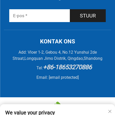
STUUR
KONTAK ONS
Add: Vloer 1-2, Gebou 4, No.12 Yunshui 2de
Straat,Longquan Jimo Distrik, Qingdao,Shandong
+86-18653270886
Tel:
Email:
[email protected]
We value your privacy