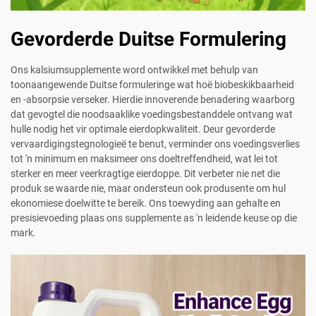
Gevorderde Duitse Formulering
Ons kalsiumsupplemente word ontwikkel met behulp van
toonaangewende Duitse formuleringe wat hoë biobeskikbaarheid
en -absorpsie verseker. Hierdie innoverende benadering waarborg
dat gevogtel die noodsaaklike voedingsbestanddele ontvang wat
hulle nodig het vir optimale eierdopkwaliteit. Deur gevorderde
vervaardigingstegnologieë te benut, verminder ons voedingsverlies
tot 'n minimum en maksimeer ons doeltreffendheid, wat lei tot
sterker en meer veerkragtige eierdoppe. Dit verbeter nie net die
produk se waarde nie, maar ondersteun ook produsente om hul
ekonomiese doelwitte te bereik. Ons toewyding aan gehalte en
presisievoeding plaas ons supplemente as 'n leidende keuse op die
mark.