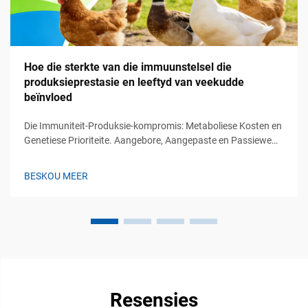
Hoe die sterkte van die immuunstelsel die
produksieprestasie en leeftyd van veekudde
beïnvloed
Die Immuniteit-Produksie-kompromis: Metaboliese Kosten en
Genetiese Prioriteite. Aangebore, Aangepaste en Passiewe
Immuniteit by Veekudde: Funksionele Hiërargie en Produksie-
implikasies. Die immunstelsel van veekudde werk oor drie
BESKOU MEER
hoofverdedigingslyne. Eerstens...
Resensies