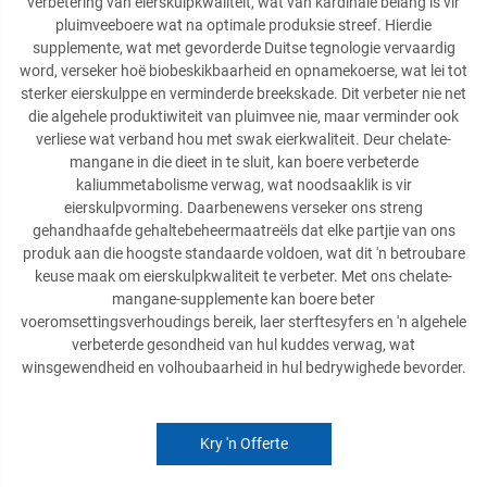
verbetering van eierskulpkwaliteit, wat van kardinale belang is vir
pluimveeboere wat na optimale produksie streef. Hierdie
supplemente, wat met gevorderde Duitse tegnologie vervaardig
word, verseker hoë biobeskikbaarheid en opnamekoerse, wat lei tot
sterker eierskulppe en verminderde breekskade. Dit verbeter nie net
die algehele produktiwiteit van pluimvee nie, maar verminder ook
verliese wat verband hou met swak eierkwaliteit. Deur chelate-
mangane in die dieet in te sluit, kan boere verbeterde
kaliummetabolisme verwag, wat noodsaaklik is vir
eierskulpvorming. Daarbenewens verseker ons streng
gehandhaafde gehaltebeheermaatreëls dat elke partjie van ons
produk aan die hoogste standaarde voldoen, wat dit 'n betroubare
keuse maak om eierskulpkwaliteit te verbeter. Met ons chelate-
mangane-supplemente kan boere beter
voeromsettingsverhoudings bereik, laer sterftesyfers en 'n algehele
verbeterde gesondheid van hul kuddes verwag, wat
winsgewendheid en volhoubaarheid in hul bedrywighede bevorder.
Kry 'n Offerte