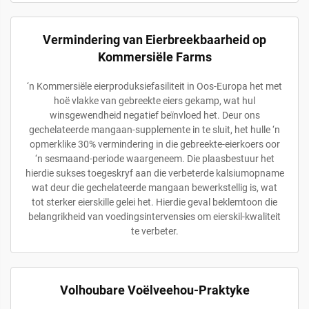
Vermindering van Eierbreekbaarheid op
Kommersiële Farms
‘n Kommersiële eierproduksiefasiliteit in Oos-Europa het met
hoë vlakke van gebreekte eiers gekamp, wat hul
winsgewendheid negatief beïnvloed het. Deur ons
gechelateerde mangaan-supplemente in te sluit, het hulle ‘n
opmerklike 30% vermindering in die gebreekte-eierkoers oor
‘n sesmaand-periode waargeneem. Die plaasbestuur het
hierdie sukses toegeskryf aan die verbeterde kalsiumopname
wat deur die gechelateerde mangaan bewerkstellig is, wat
tot sterker eierskille gelei het. Hierdie geval beklemtoon die
belangrikheid van voedingsintervensies om eierskil-kwaliteit
te verbeter.
Volhoubare Voëlveehou-Praktyke