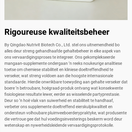
Rigoureuse kwaliteitsbeheer
By Qingdao Nutrivit Biotech Co., Ltd. stel ons uitnemendheid bo
alles deur streng gehandhaafde gehaltebeheer in elke aspek van
ons vervaardigingsproses te integreer. Ons gekomplekseerde
mangaan-supplemente ondergaan ’n reeks noukeurige analitiese
toetse om chemiese stabiliteit en kliniese doeltreffendheid te
verseker, wat streng voldoen aan die hoogste internasionale
standaarde. Hierdie onwrikbare toewyding aan gehalte verseker dat
boere ’n betroubare, hoëgraad-produk ontvang wat konsekwente
fisiologiese resultate lewer, eerder as wisselende partyprestasie.
Deur so ’n hoë vlak van suiwerheid en stabiliteit te handhaaf,
verbeter ons supplemente doeltreffend eierskulpkwaliteit en
ondersteun volhoubare pluimveeboerderypraktyke, wat produsente
die vertroue gee dat hul voedingsinvesterings beskerm word deur
wetenskap en nywerheidsleidende vervaardigingsprotokolle.