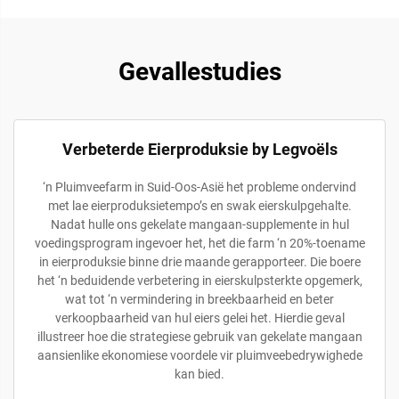
Gevallestudies
Verbeterde Eierproduksie by Legvoëls
‘n Pluimveefarm in Suid-Oos-Asië het probleme ondervind
met lae eierproduksietempo’s en swak eierskulpgehalte.
Nadat hulle ons gekelate mangaan-supplemente in hul
voedingsprogram ingevoer het, het die farm ‘n 20%-toename
in eierproduksie binne drie maande gerapporteer. Die boere
het ‘n beduidende verbetering in eierskulpsterkte opgemerk,
wat tot ‘n vermindering in breekbaarheid en beter
verkoopbaarheid van hul eiers gelei het. Hierdie geval
illustreer hoe die strategiese gebruik van gekelate mangaan
aansienlike ekonomiese voordele vir pluimveebedrywighede
kan bied.