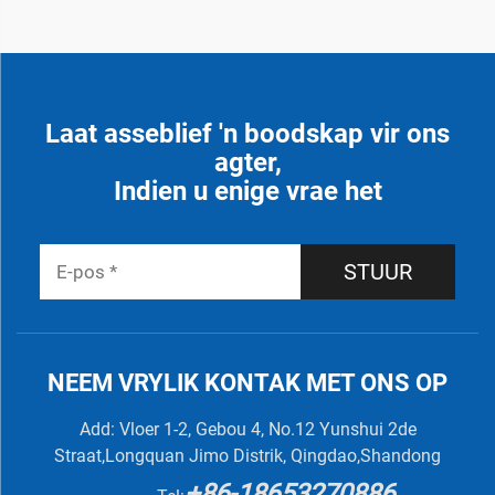
Laat asseblief 'n boodskap vir ons
agter,
Indien u enige vrae het
STUUR
NEEM VRYLIK KONTAK MET ONS OP
Add: Vloer 1-2, Gebou 4, No.12 Yunshui 2de
Straat,Longquan Jimo Distrik, Qingdao,Shandong
+86-18653270886