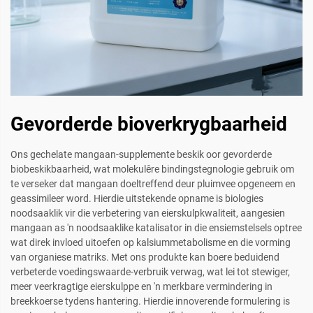
Gevorderde bioverkrygbaarheid
Ons gechelate mangaan-supplemente beskik oor gevorderde
biobeskikbaarheid, wat molekulêre bindingstegnologie gebruik om
te verseker dat mangaan doeltreffend deur pluimvee opgeneem en
geassimileer word. Hierdie uitstekende opname is biologies
noodsaaklik vir die verbetering van eierskulpkwaliteit, aangesien
mangaan as 'n noodsaaklike katalisator in die ensiemstelsels optree
wat direk invloed uitoefen op kalsiummetabolisme en die vorming
van organiese matriks. Met ons produkte kan boere beduidend
verbeterde voedingswaarde-verbruik verwag, wat lei tot stewiger,
meer veerkragtige eierskulppe en 'n merkbare vermindering in
breekkoerse tydens hantering. Hierdie innoverende formulering is