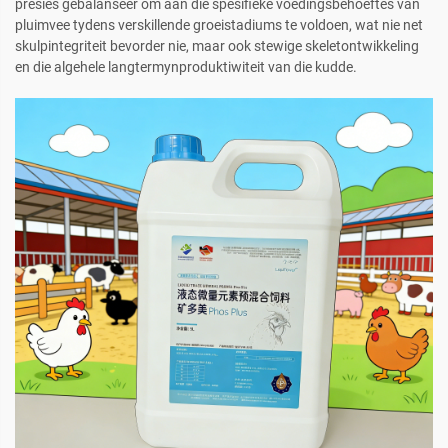
presies gebalanseer om aan die spesifieke voedingsbehoeftes van
pluimvee tydens verskillende groeistadiums te voldoen, wat nie net
skulpintegriteit bevorder nie, maar ook stewige skeletontwikkeling
en die algehele langtermynproduktiwiteit van die kudde.