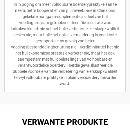
In 'n poging om meer volhoubare boerderypraktyke aan te
neem, het 'n koöperatief van pluimveeboere in China ons
gekelate mangaan-supplemente as deel van hul
voedingprogram geïmplementeer. Die resultate was
indrukwekkend: nie net het hulle verbeterde eierskulpkwaliteit
gesien nie, maar hulle het ook 'n vermindering in voerkoste
gerapporteer as gevolg van beter
voedingsbestanddelingbenutting nie. Hierdie initiatief het nie
net hul ekonomiese prestasie verbeter nie, maar het ook
saamgestem met hul doelstellings van volhoubare en
verantwoordelike boerdery. Hierdie geval illustreer die
dubbele voordele van die verbetering van eierskulpkwaliteit
terwyl volhoubare praktyke in pluimveeboerdery bevorder
word.
VERWANTE PRODUKTE