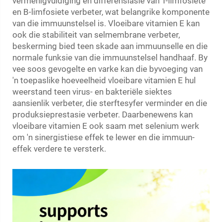
vermenigvuldiging en differensiasie van T-limfosiete
en B-limfosiete verbeter, wat belangrike komponente
van die immuunstelsel is. Vloeibare vitamien E kan
ook die stabiliteit van selmembrane verbeter,
beskerming bied teen skade aan immuunselle en die
normale funksie van die immuunstelsel handhaaf. By
vee soos gevogelte en varke kan die byvoeging van
'n toepaslike hoeveelheid vloeibare vitamien E hul
weerstand teen virus- en bakteriële siektes
aansienlik verbeter, die sterftesyfer verminder en die
produksieprestasie verbeter. Daarbenewens kan
vloeibare vitamien E ook saam met selenium werk
om 'n sinergistiese effek te lewer en die immuun-
effek verdere te versterk.