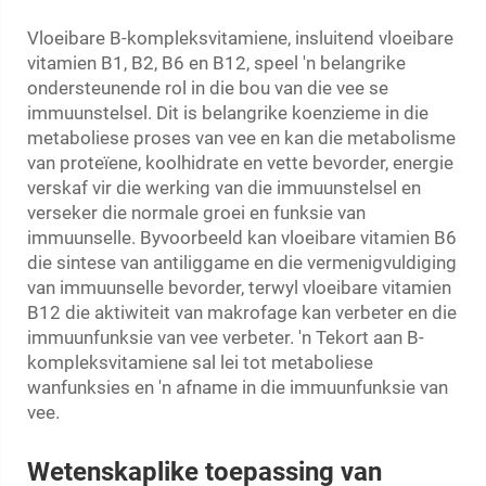
Vloeibare B-kompleksvitamiene, insluitend vloeibare
vitamien B1, B2, B6 en B12, speel 'n belangrike
ondersteunende rol in die bou van die vee se
immuunstelsel. Dit is belangrike koenzieme in die
metaboliese proses van vee en kan die metabolisme
van proteïene, koolhidrate en vette bevorder, energie
verskaf vir die werking van die immuunstelsel en
verseker die normale groei en funksie van
immuunselle. Byvoorbeeld kan vloeibare vitamien B6
die sintese van antiliggame en die vermenigvuldiging
van immuunselle bevorder, terwyl vloeibare vitamien
B12 die aktiwiteit van makrofage kan verbeter en die
immuunfunksie van vee verbeter. 'n Tekort aan B-
kompleksvitamiene sal lei tot metaboliese
wanfunksies en 'n afname in die immuunfunksie van
vee.
Wetenskaplike toepassing van