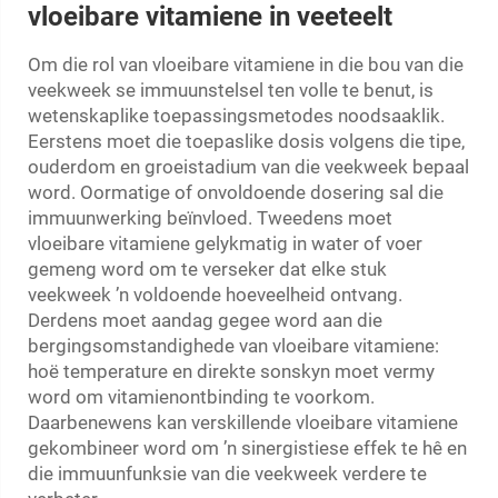
vloeibare vitamiene in veeteelt
Om die rol van vloeibare vitamiene in die bou van die
veekweek se immuunstelsel ten volle te benut, is
wetenskaplike toepassingsmetodes noodsaaklik.
Eerstens moet die toepaslike dosis volgens die tipe,
ouderdom en groeistadium van die veekweek bepaal
word. Oormatige of onvoldoende dosering sal die
immuunwerking beïnvloed. Tweedens moet
vloeibare vitamiene gelykmatig in water of voer
gemeng word om te verseker dat elke stuk
veekweek ’n voldoende hoeveelheid ontvang.
Derdens moet aandag gegee word aan die
bergingsomstandighede van vloeibare vitamiene:
hoë temperature en direkte sonskyn moet vermy
word om vitamienontbinding te voorkom.
Daarbenewens kan verskillende vloeibare vitamiene
gekombineer word om ’n sinergistiese effek te hê en
die immuunfunksie van die veekweek verdere te