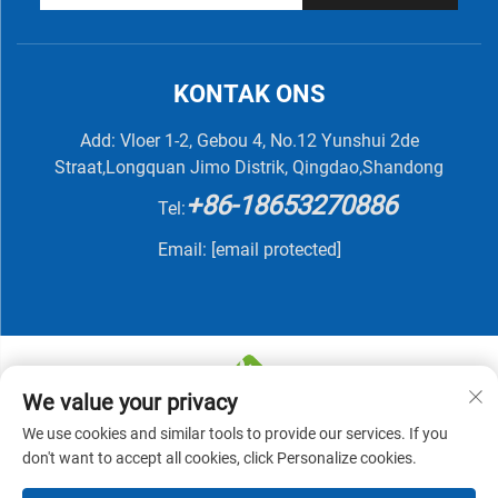
KONTAK ONS
Add: Vloer 1-2, Gebou 4, No.12 Yunshui 2de
Straat,Longquan Jimo Distrik, Qingdao,Shandong
+86-18653270886
Tel:
Email:
[email protected]
We value your privacy
We use cookies and similar tools to provide our services. If you
Kopiereg © 2025 deur QINGDAO NUTRIVIT BIOTECH
don't want to accept all cookies, click Personalize cookies.
CO., LTD -
Privatbeleid