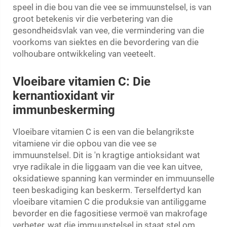
speel in die bou van die vee se immuunstelsel, is van
groot betekenis vir die verbetering van die
gesondheidsvlak van vee, die vermindering van die
voorkoms van siektes en die bevordering van die
volhoubare ontwikkeling van veeteelt.
Vloeibare vitamien C: Die
kernantioxidant vir
immunbeskerming
Vloeibare vitamien C is een van die belangrikste
vitamiene vir die opbou van die vee se
immuunstelsel. Dit is 'n kragtige antioksidant wat
vrye radikale in die liggaam van die vee kan uitvee,
oksidatiewe spanning kan verminder en immuunselle
teen beskadiging kan beskerm. Terselfdertyd kan
vloeibare vitamien C die produksie van antiliggame
bevorder en die fagositiese vermoë van makrofage
verbeter, wat die immuunstelsel in staat stel om