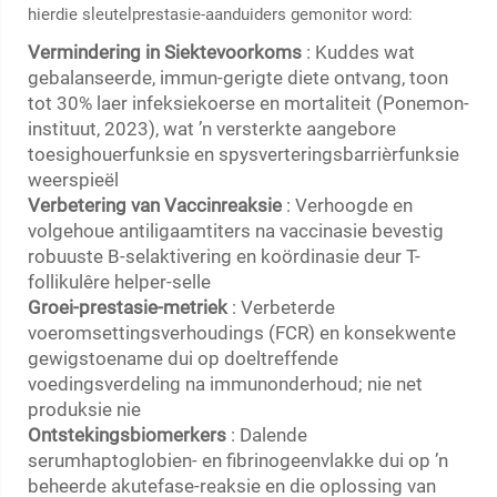
hierdie sleutelprestasie-aanduiders gemonitor word:
Vermindering in Siektevoorkoms
: Kuddes wat
gebalanseerde, immun-gerigte diete ontvang, toon
tot 30% laer infeksiekoerse en mortaliteit (Ponemon-
instituut, 2023), wat ’n versterkte aangebore
toesighouerfunksie en spysverteringsbarrièrfunksie
weerspieël
Verbetering van Vaccinreaksie
: Verhoogde en
volgehoue antiligaamtiters na vaccinasie bevestig
robuuste B-selaktivering en koördinasie deur T-
follikulêre helper-selle
Groei-prestasie-metriek
: Verbeterde
voeromsettingsverhoudings (FCR) en konsekwente
gewigstoename dui op doeltreffende
voedingsverdeling na immunonderhoud; nie net
produksie nie
Ontstekingsbiomerkers
: Dalende
serumhaptoglobien- en fibrinogeenvlakke dui op ’n
beheerde akutefase-reaksie en die oplossing van