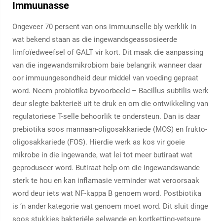
Immuunasse
Ongeveer 70 persent van ons immuunselle bly werklik in
wat bekend staan as die ingewandsgeassosieerde
limfoïedweefsel of GALT vir kort. Dit maak die aanpassing
van die ingewandsmikrobiom baie belangrik wanneer daar
oor immuungesondheid deur middel van voeding gepraat
word. Neem probiotika byvoorbeeld – Bacillus subtilis werk
deur slegte bakterieë uit te druk en om die ontwikkeling van
regulatoriese T-selle behoorlik te ondersteun. Dan is daar
prebiotika soos mannaan-oligosakkariede (MOS) en frukto-
oligosakkariede (FOS). Hierdie werk as kos vir goeie
mikrobe in die ingewande, wat lei tot meer butiraat wat
geproduseer word. Butiraat help om die ingewandswande
sterk te hou en kan inflamasie verminder wat veroorsaak
word deur iets wat NF-kappa B genoem word. Postbiotika
is ’n ander kategorie wat genoem moet word. Dit sluit dinge
soos stukkies bakteriële selwande en kortketting-vetsure