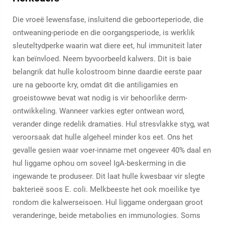
Die vroeë lewensfase, insluitend die geboorteperiode, die
ontweaning-periode en die oorgangsperiode, is werklik
sleuteltydperke waarin wat diere eet, hul immuniteit later
kan beïnvloed. Neem byvoorbeeld kalwers. Dit is baie
belangrik dat hulle kolostroom binne daardie eerste paar
ure na geboorte kry, omdat dit die antiligamies en
groeistowwe bevat wat nodig is vir behoorlike derm-
ontwikkeling. Wanneer varkies egter ontwean word,
verander dinge redelik dramaties. Hul stresvlakke styg, wat
veroorsaak dat hulle algeheel minder kos eet. Ons het
gevalle gesien waar voer-inname met ongeveer 40% daal en
hul liggame ophou om soveel IgA-beskerming in die
ingewande te produseer. Dit laat hulle kwesbaar vir slegte
bakterieë soos E. coli. Melkbeeste het ook moeilike tye
rondom die kalwerseisoen. Hul liggame ondergaan groot
veranderinge, beide metabolies en immunologies. Soms