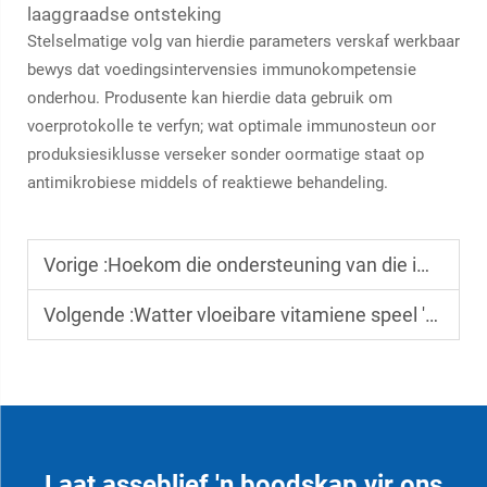
laaggraadse ontsteking
Stelselmatige volg van hierdie parameters verskaf werkbaar
bewys dat voedingsintervensies immunokompetensie
onderhou. Produsente kan hierdie data gebruik om
voerprotokolle te verfyn; wat optimale immunosteun oor
produksiesiklusse verseker sonder oormatige staat op
antimikrobiese middels of reaktiewe behandeling.
Vorige :
Hoekom die ondersteuning van die immuunstelsel noodsaaklik is vir die oorlewingskoers van jong vee
Volgende :
Watter vloeibare vitamiene speel 'n sleutelrol in die bou van die veekundige se immuunstelsel
Laat asseblief 'n boodskap vir ons