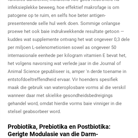
infeksieplekke beweeg, hoe effektief makrofage is om
patogene op te ruim, en selfs hoe beter antigen-
presenterende selle hul werk doen. Sommige onlangse
proewe het ook baie indrukwekkende resultate getoon —
kuddes wat supplemente ontvang het wat ongeveer 0,3 dele
per miljoen L-selenometionien sowel as ongeveer 50
internasionale eenhede per kilogram vitamien E bevat het,
het volgens navorsing wat verlede jaar in die Journal of
Animal Science gepubliseer is, amper 'n derde toename in
entstofdoeltreffendheid ervaar. Vir hoenders spesifiek
maak die gebruik van wateroplosbare vorms al die verskil
wanneer daar met skielike gesondheidsbedreigings
gehandel word, omdat hierdie vorms baie vinniger in die
stelsel geabsorbeer word.
Probiotika, Prebiotika en Postbiotika:
Gerigte Modulasie van die Darm-