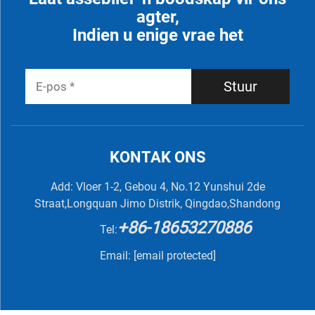
agter,
Indien u enige vrae het
Stuur
KONTAK ONS
Add: Vloer 1-2, Gebou 4, No.12 Yunshui 2de
Straat,Longquan Jimo Distrik, Qingdao,Shandong
+86-18653270886
Tel:
Email:
[email protected]