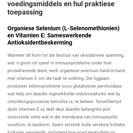
voedingsmiddels en hul praktiese
toepassing
Organiese Selenium (L-Selenomethionien)
en Vitamien E: Sameswerkende
Antioksidentbeskerming
Wanneer dit kom tot die bestuur van oksidatiewe spanning,
wat 'n groot rol speel in immuunprobleme onder hoë-
produkterende diere, werk organiese selenium hand-in-hand
met vitamien E om die taak te volbring. Die liggaam
produseer selenoproteïene soos glutatiesien peroksidaas
wat help om daardie ingewikkelde redoksreaksies wat by
ontstekingsprosesse betrokke is, te beheer. Terselfdertyd
doen vitamien E sy deel deur daardie belangrike poli-
onverstilde vette wat in die membrane van immuunselle
voorkom, te beskerm. Saam versterk hulle verskeie kritieke
funksies aansienlik, insluitend hoe goed neutrofiele na