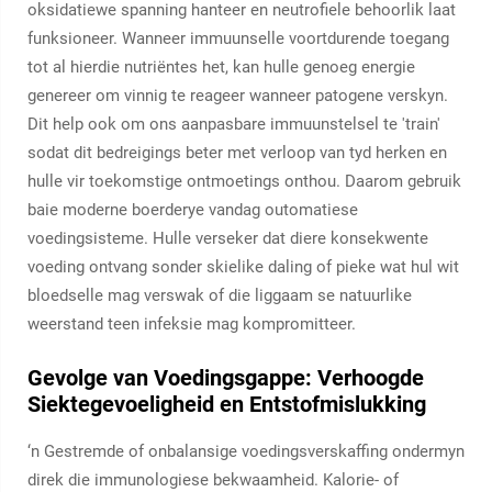
oksidatiewe spanning hanteer en neutrofiele behoorlik laat
funksioneer. Wanneer immuunselle voortdurende toegang
tot al hierdie nutriëntes het, kan hulle genoeg energie
genereer om vinnig te reageer wanneer patogene verskyn.
Dit help ook om ons aanpasbare immuunstelsel te 'train'
sodat dit bedreigings beter met verloop van tyd herken en
hulle vir toekomstige ontmoetings onthou. Daarom gebruik
baie moderne boerderye vandag outomatiese
voedingsisteme. Hulle verseker dat diere konsekwente
voeding ontvang sonder skielike daling of pieke wat hul wit
bloedselle mag verswak of die liggaam se natuurlike
weerstand teen infeksie mag kompromitteer.
Gevolge van Voedingsgappe: Verhoogde
Siektegevoeligheid en Entstofmislukking
‘n Gestremde of onbalansige voedingsverskaffing ondermyn
direk die immunologiese bekwaamheid. Kalorie- of