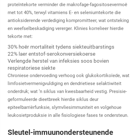
proteïntekorte verminder die makrofage-fagositosevermoë
met tot 40%, terwyl vitamiens E- en seleniumtekorte die
antioksiderende verdediging kompromitteer, wat ontsteking
en weefselbeskadiging vererger. Klinies korrelieer hierdie
tekorte met:
30% hoër mortaliteit tydens siekteuitbarstings
22% laer entstof-serokonversiekoerse
Verlengde herstel van infeksies soos bovien
respiratoriese siekte
Chroniese ondervoeding verhoog ook glukokortikoïede, wat
limfosietvermenigvuldiging en dendrietiese selaktiwiteit
onderdruk; wat ‘n siklus van kwesbaarheid vestig. Presisie-
geformuleerde dieetbreek hierdie siklus deur
epiteelbarrièrfunksie, slymvliesimmuniteit en volgehoue
leukosietproduksie in alle fisiologiese fases te ondersteun.
Sleutel-immuunondersteunende