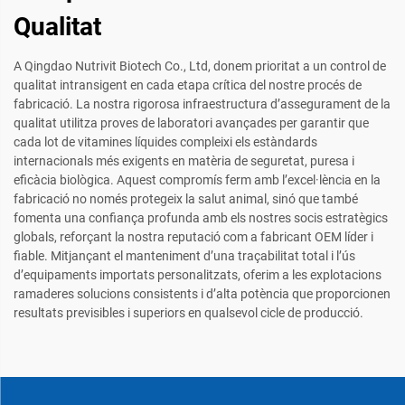
Qualitat
A Qingdao Nutrivit Biotech Co., Ltd, donem prioritat a un control de
qualitat intransigent en cada etapa crítica del nostre procés de
fabricació. La nostra rigorosa infraestructura d’assegurament de la
qualitat utilitza proves de laboratori avançades per garantir que
cada lot de vitamines líquides compleixi els estàndards
internacionals més exigents en matèria de seguretat, puresa i
eficàcia biològica. Aquest compromís ferm amb l’excel·lència en la
fabricació no només protegeix la salut animal, sinó que també
fomenta una confiança profunda amb els nostres socis estratègics
globals, reforçant la nostra reputació com a fabricant OEM líder i
fiable. Mitjançant el manteniment d’una traçabilitat total i l’ús
d’equipaments importats personalitzats, oferim a les explotacions
ramaderes solucions consistents i d’alta potència que proporcionen
resultats previsibles i superiors en qualsevol cicle de producció.