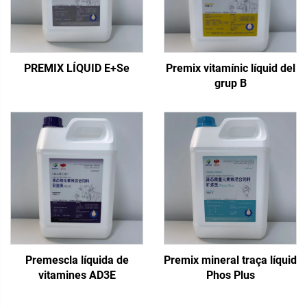
PREMIX LÍQUID E+Se
Premix vitamínic líquid del
grup B
Premescla líquida de
Premix mineral traça líquid
vitamines AD3E
Phos Plus