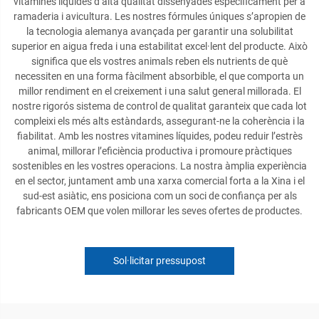
vitamines líquides d’alta qualitat dissenyades específicament per a
ramaderia i avicultura. Les nostres fórmules úniques s’apropien de
la tecnologia alemanya avançada per garantir una solubilitat
superior en aigua freda i una estabilitat excel·lent del producte. Això
significa que els vostres animals reben els nutrients de què
necessiten en una forma fàcilment absorbible, el que comporta un
millor rendiment en el creixement i una salut general millorada. El
nostre rigorós sistema de control de qualitat garanteix que cada lot
compleixi els més alts estàndards, assegurant-ne la coherència i la
fiabilitat. Amb les nostres vitamines líquides, podeu reduir l’estrès
animal, millorar l’eficiència productiva i promoure pràctiques
sostenibles en les vostres operacions. La nostra àmplia experiència
en el sector, juntament amb una xarxa comercial forta a la Xina i el
sud-est asiàtic, ens posiciona com un soci de confiança per als
fabricants OEM que volen millorar les seves ofertes de productes.
Sol·licitar pressupost