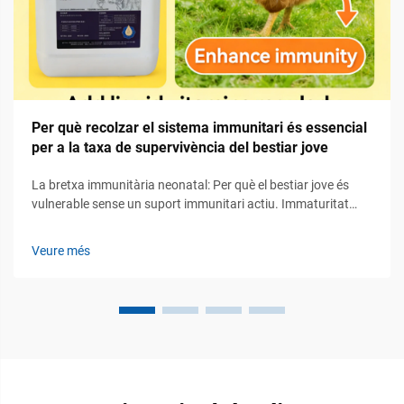
Per què recolzar el sistema immunitari és essencial
per a la taxa de supervivència del bestiar jove
La bretxa immunitària neonatal: Per què el bestiar jove és
vulnerable sense un suport immunitari actiu. Immaturitat
fisiològica: Manca d’immunitat adaptativa i dependència de
la transferència passiva. Quan neixen els rumiants nadons,
Veure més
els seus sistemes immunitaris adaptatius encara no estan
completament desenvolupats...