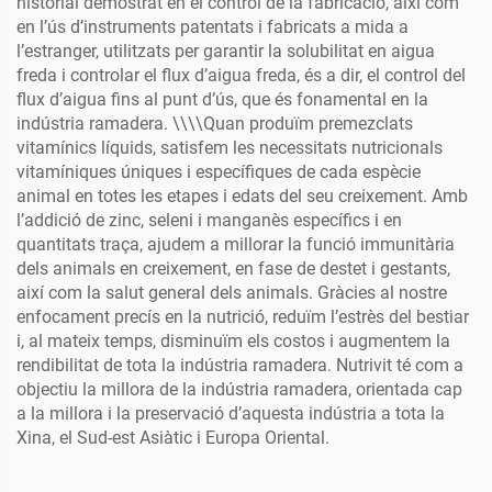
historial demostrat en el control de la fabricació, així com
en l’ús d’instruments patentats i fabricats a mida a
l’estranger, utilitzats per garantir la solubilitat en aigua
freda i controlar el flux d’aigua freda, és a dir, el control del
flux d’aigua fins al punt d’ús, que és fonamental en la
indústria ramadera. \\\\Quan produïm premezclats
vitamínics líquids, satisfem les necessitats nutricionals
vitamíniques úniques i específiques de cada espècie
animal en totes les etapes i edats del seu creixement. Amb
l’addició de zinc, seleni i manganès específics i en
quantitats traça, ajudem a millorar la funció immunitària
dels animals en creixement, en fase de destet i gestants,
així com la salut general dels animals. Gràcies al nostre
enfocament precís en la nutrició, reduïm l’estrès del bestiar
i, al mateix temps, disminuïm els costos i augmentem la
rendibilitat de tota la indústria ramadera. Nutrivit té com a
objectiu la millora de la indústria ramadera, orientada cap
a la millora i la preservació d’aquesta indústria a tota la
Xina, el Sud-est Asiàtic i Europa Oriental.