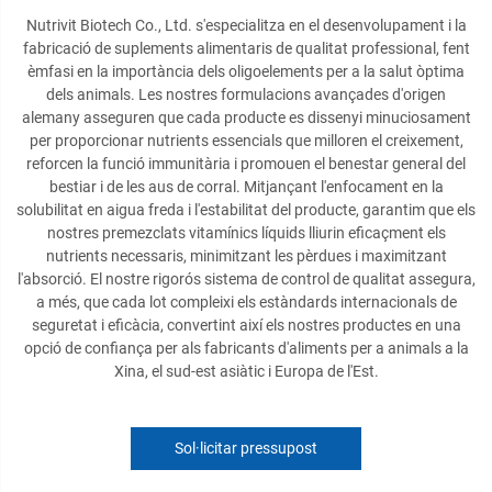
Nutrivit Biotech Co., Ltd. s'especialitza en el desenvolupament i la
fabricació de suplements alimentaris de qualitat professional, fent
èmfasi en la importància dels oligoelements per a la salut òptima
dels animals. Les nostres formulacions avançades d'origen
alemany asseguren que cada producte es dissenyi minuciosament
per proporcionar nutrients essencials que milloren el creixement,
reforcen la funció immunitària i promouen el benestar general del
bestiar i de les aus de corral. Mitjançant l'enfocament en la
solubilitat en aigua freda i l'estabilitat del producte, garantim que els
nostres premezclats vitamínics líquids lliurin eficaçment els
nutrients necessaris, minimitzant les pèrdues i maximitzant
l'absorció. El nostre rigorós sistema de control de qualitat assegura,
a més, que cada lot compleixi els estàndards internacionals de
seguretat i eficàcia, convertint així els nostres productes en una
opció de confiança per als fabricants d'aliments per a animals a la
Xina, el sud-est asiàtic i Europa de l'Est.
Sol·licitar pressupost