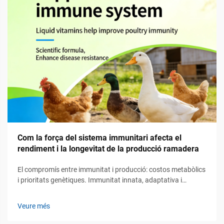
Com la força del sistema immunitari afecta el
rendiment i la longevitat de la producció ramadera
El compromís entre immunitat i producció: costos metabòlics
i prioritats genètiques. Immunitat innata, adaptativa i
passiva en la ramaderia: jerarquia funcional i implicacions per
a la producció. El sistema immunitari en la ramaderia actua
Veure més
mitjançant tres línies principals de defensa. En primer lloc...