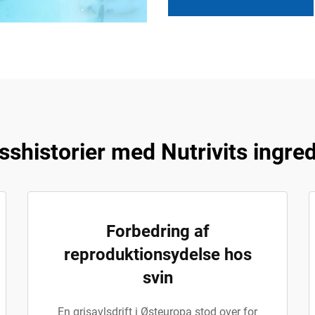
shistorier med Nutrivits ingre
Forbedring af
reproduktionsydelse hos
svin
En grisavlsdrift i Østeuropa stod over for