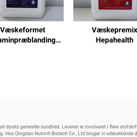
Væskeformet
Væskepremi
taminpræblanding
Hepahealth
AD3E
 dyrets generelle sundhed. Leveren er involveret i flere stofskift
ing. Hos Qingdao Nutrivit Biotech Co., Ltd bruger vi udelukkende 