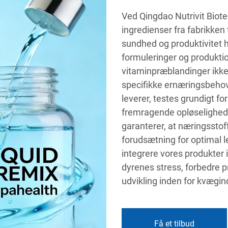
Ved Qingdao Nutrivit Biotec
ingredienser fra fabrikken
sundhed og produktivitet 
formuleringer og produktio
vitaminpræblandinger ikke
specifikke ernæringsbehov 
leverer, testes grundigt for
fremragende opløselighed i
garanterer, at næringsstoff
forudsætning for optimal 
integrere vores produkter
dyrenes stress, forbedre p
udvikling inden for kvægin
Få et tilbud