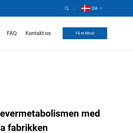
DA
FAQ
Kontakt os
Få et tilbud
 levermetabolismen med
ra fabrikken