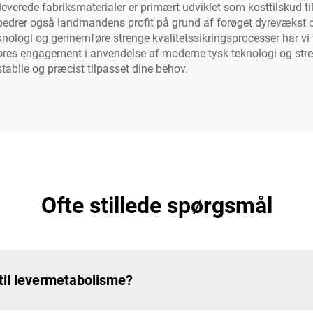
leverede fabriksmaterialer er primært udviklet som kosttilskud ti
rbedrer også landmandens profit på grund af forøget dyrevækst 
ogi og gennemføre strenge kvalitetssikringsprocesser har vi tillid 
Vores engagement i anvendelse af moderne tysk teknologi og strenge
, stabile og præcist tilpasset dine behov.
Ofte stillede spørgsmål
til levermetabolisme?