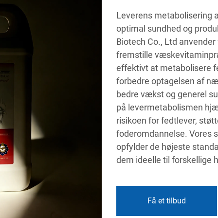
Leverens metabolisering af
optimal sundhed og produk
Biotech Co., Ltd anvender 
fremstille væskevitaminpræ
effektivt at metabolisere f
forbedre optagelsen af næri
bedre vækst og generel su
på levermetabolismen hjæ
risikoen for fedtlever, st
foderomdannelse. Vores str
opfylder de højeste standar
dem ideelle til forskellige 
Få et tilbud