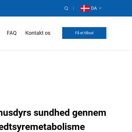
DA
FAQ
Kontakt os
Få et tilbud
 husdyrs sundhed gennem
edtsyremetabolisme