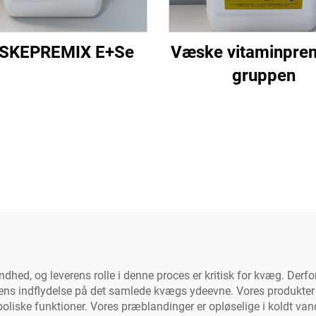
SKEPREMIX E+Se
Væske vitaminprem
gruppen
hed, og leverens rolle i denne proces er kritisk for kvæg. Derfor
g dens indflydelse på det samlede kvægs ydeevne. Vores produkt
boliske funktioner. Vores præblandinger er opløselige i koldt vand