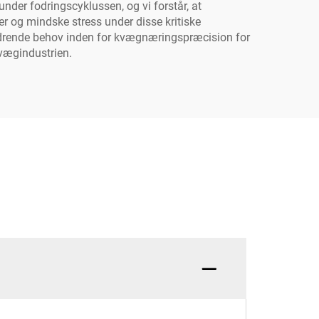
der fodringscyklussen, og vi forstår, at
r og mindske stress under disse kritiske
 ændrende behov inden for kvægnæringspræcision for
vægindustrien.