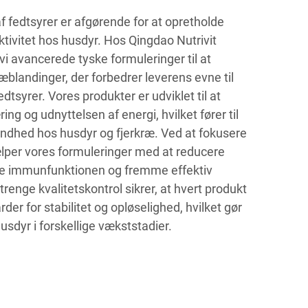
 fedtsyrer er afgørende for at opretholde
tivitet hos husdyr. Hos Qingdao Nutrivit
vi avancerede tyske formuleringer til at
blandinger, der forbedrer leverens evne til
edtsyrer. Vores produkter er udviklet til at
ng og udnyttelsen af energi, hvilket fører til
ndhed hos husdyr og fjerkræ. Ved at fokusere
lper vores formuleringer med at reducere
øtte immunfunktionen og fremme effektiv
enge kvalitetskontrol sikrer, at hvert produkt
der for stabilitet og opløselighed, hvilket gør
husdyr i forskellige vækststadier.