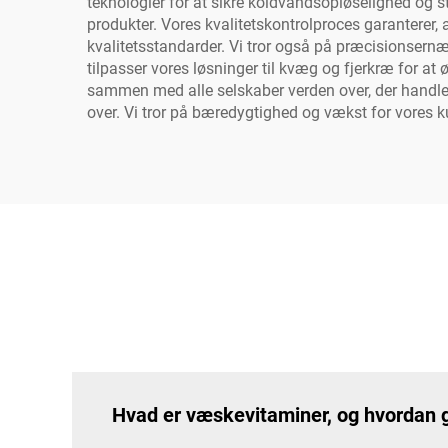
teknologier for at sikre koldvandsopløselighed og sta
produkter. Vores kvalitetskontrolproces garanterer, a
kvalitetsstandarder. Vi tror også på præcisionsernæri
tilpasser vores løsninger til kvæg og fjerkræ for at 
sammen med alle selskaber verden over, der handler 
over. Vi tror på bæredygtighed og vækst for vores k
Hvad er væskevitaminer, og hvordan