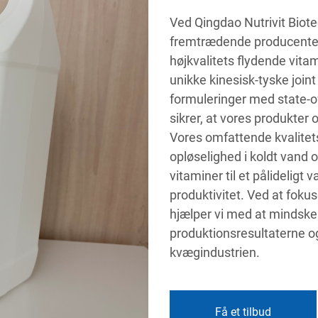
Ved Qingdao Nutrivit Biotec
fremtrædende producenter a
højkvalitets flydende vita
unikke kinesisk-tyske joi
formuleringer med state-of
sikrer, at vores produkter 
Vores omfattende kvalite
opløselighed i koldt vand o
vitaminer til et pålideligt 
produktivitet. Ved at fo
hjælper vi med at mindske
produktionsresultaterne o
kvægindustrien.
Få et tilbud