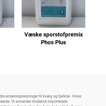
x
Væske sporstofpremix
Phos Plus
ndre ernæringsløsninger til kvæg og fjerkræ. Vores
yrearter. Vi anvender moderne importerede