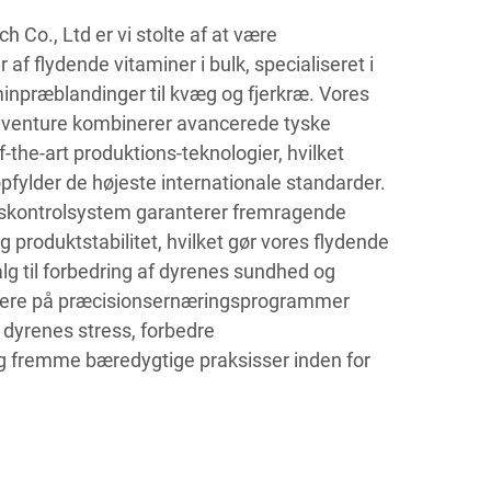
h Co., Ltd er vi stolte af at være
f flydende vitaminer i bulk, specialiseret i
minpræblandinger til kvæg og fjerkræ. Vores
nt venture kombinerer avancerede tyske
-the-art produktions-teknologier, hvilket
opfylder de højeste internationale standarder.
tskontrolsystem garanterer fremragende
g produktstabilitet, hvilket gør vores flydende
valg til forbedring af dyrenes sundhed og
kusere på præcisionsernæringsprogrammer
 dyrenes stress, forbedre
g fremme bæredygtige praksisser inden for