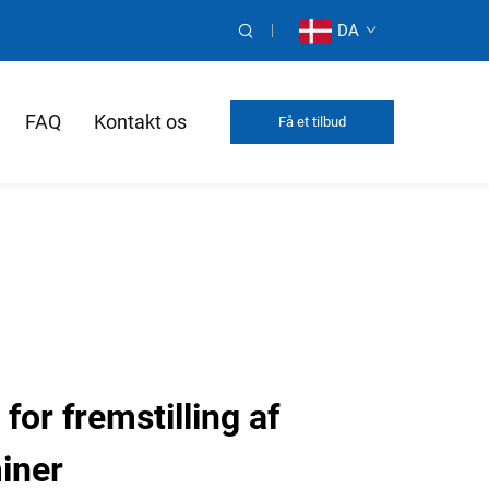
DA
FAQ
Kontakt os
Få et tilbud
for fremstilling af
iner