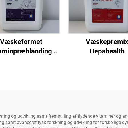
Væskeformet
Væskepremi
taminpræblanding
Hepahealth
AD3E
skning og udvikling samt fremstilling af flydende vitaminer og a
ng samt avanceret tysk forskning og udvikling for forskellige d