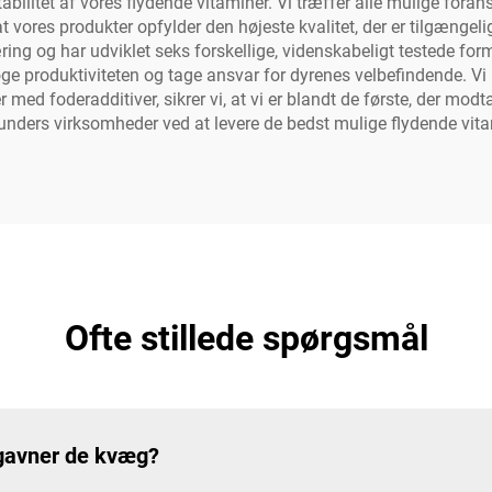
bilitet af vores flydende vitaminer. Vi træffer alle mulige foranst
t vores produkter opfylder den højeste kvalitet, der er tilgængelig
ng og har udviklet seks forskellige, videnskabeligt testede formler
øge produktiviteten og tage ansvar for dyrenes velbefindende. Vi 
med foderadditiver, sikrer vi, at vi er blandt de første, der mod
unders virksomheder ved at levere de bedst mulige flydende vita
Ofte stillede spørgsmål
 gavner de kvæg?