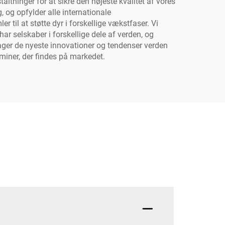
altninger for at sikre den højeste kvalitet af vores
, og opfylder alle internationale
 til at støtte dyr i forskellige vækstfaser. Vi
har selskaber i forskellige dele af verden, og
tager de nyeste innovationer og tendenser verden
miner, der findes på markedet.