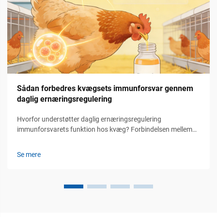
Sådan forbedres kvægsets immunforsvar gennem
daglig ernæringsregulering
Hvorfor understøtter daglig ernæringsregulering
immunforsvarets funktion hos kvæg? Forbindelsen mellem
en konstant tilførsel af næring og det medfødte/adaptiv
immunforsvars klarhed. At få korrekt ernæring dag efter dag
Se mere
betyder, at vores kroppe får de byggesten, som f.eks. am...