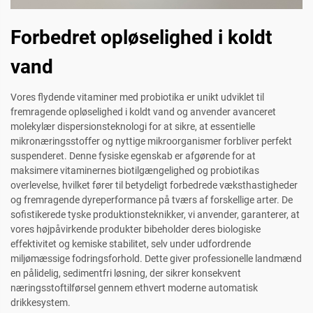
Forbedret opløselighed i koldt
vand
Vores flydende vitaminer med probiotika er unikt udviklet til
fremragende opløselighed i koldt vand og anvender avanceret
molekylær dispersionsteknologi for at sikre, at essentielle
mikronæringsstoffer og nyttige mikroorganismer forbliver perfekt
suspenderet. Denne fysiske egenskab er afgørende for at
maksimere vitaminernes biotilgængelighed og probiotikas
overlevelse, hvilket fører til betydeligt forbedrede væksthastigheder
og fremragende dyreperformance på tværs af forskellige arter. De
sofistikerede tyske produktionsteknikker, vi anvender, garanterer, at
vores højpåvirkende produkter bibeholder deres biologiske
effektivitet og kemiske stabilitet, selv under udfordrende
miljømæssige fodringsforhold. Dette giver professionelle landmænd
en pålidelig, sedimentfri løsning, der sikrer konsekvent
næringsstoftilførsel gennem ethvert moderne automatisk
drikkesystem.