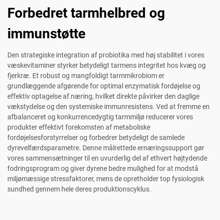
Forbedret tarmhelbred og
immunstøtte
Den strategiske integration af probiotika med høj stabilitet i vores
væskevitaminer styrker betydeligt tarmens integritet hos kvæg og
fjerkræ. Et robust og mangfoldigt tarmmikrobiom er
grundlæggende afgørende for optimal enzymatisk fordøjelse og
effektiv optagelse af næring, hvilket direkte påvirker den daglige
vækstydelse og den systemiske immunresistens. Ved at fremme en
afbalanceret og konkurrencedygtig tarmmiljø reducerer vores
produkter effektivt forekomsten af metaboliske
fordøjelsesforstyrrelser og forbedrer betydeligt de samlede
dyrevelfærdsparametre. Denne målrettede ernæringssupport gør
vores sammensætninger til en uvurderlig del af ethvert højtydende
fodringsprogram og giver dyrene bedre mulighed for at modstå
miljømæssige stressfaktorer, mens de opretholder top fysiologisk
sundhed gennem hele deres produktionscyklus.