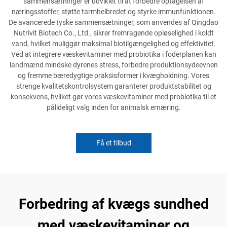
sammensætninger er udviklet til at forbedre optagelsen af
næringsstoffer, støtte tarmhelbredet og styrke immunfunktionen.
De avancerede tyske sammensætninger, som anvendes af Qingdao
Nutrivit Biotech Co., Ltd., sikrer fremragende opløselighed i koldt
vand, hvilket muliggør maksimal biotilgængelighed og effektivitet.
Ved at integrere væskevitaminer med probiotika i foderplanen kan
landmænd mindske dyrenes stress, forbedre produktionsydeevnen
og fremme bæredygtige praksisformer i kvægholdning. Vores
strenge kvalitetskontrolsystem garanterer produktstabilitet og
konsekvens, hvilket gør vores væskevitaminer med probiotika til et
pålideligt valg inden for animalsk ernæring.
Få et tilbud
Forbedring af kvægs sundhed
med væskevitaminer og