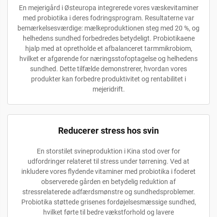
En mejerigård i Østeuropa integrerede vores væskevitaminer
med probiotika i deres fodringsprogram. Resultaterne var
bemærkelsesværdige: mælkeproduktionen steg med 20 %, og
helhedens sundhed forbedredes betydeligt. Probiotikaene
hjalp med at opretholde et afbalanceret tarmmikrobiom,
hvilket er afgørende for næringsstofoptagelse og helhedens
sundhed. Dette tilfælde demonstrerer, hvordan vores
produkter kan forbedre produktivitet og rentabilitet i
mejeridrift.
Reducerer stress hos svin
En storstilet svineproduktion i Kina stod over for
udfordringer relateret til stress under tørrening. Ved at
inkludere vores flydende vitaminer med probiotika i foderet
observerede gården en betydelig reduktion af
stressrelaterede adfærdsmønstre og sundhedsproblemer.
Probiotika støttede grisenes fordøjelsesmæssige sundhed,
hvilket førte til bedre vækstforhold og lavere