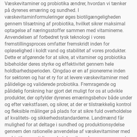
Væskevitaminer og probiotika ændrer, hvordan vi tænker
på dyrenes ernæring og sundhed. I
væskevitaminformuleringer øges biotilgængeligheden
gennem tilsætning af probiotika, hvilket sikrer maksimal
optagelse af næringsstoffer sammen med vitaminerne.
Anvendelsen af forbedret tysk teknologi i vores
fremstillingsproces omfatter fremskridt inden for
opløselighed i koldt vand og stabilitet af vores produkter.
Dette er afgørende for at sikre, at vitaminer og probiotika
bibeholder deres styrke og effektivitet gennem hele
holdbarhedsperioden. Qingdao er en af pionererne inden
for sektoren og har et ry for at levere væskevitaminer med
pålidelige og validerede probiotika. Fremragende og
pålidelig forskning har gjort det muligt for os at udvikle
produkter, der opfylder dyrenes ernæringsbehov både under
og efter vækstfasen, og sikrer, at der er tilstrækkelig kontrol
og fleksible målinger på plads for at sikre fuld overholdelse
af kvalitets- og sikkerhedsstandarderne. Landmænd får
mulighed for at deltage i sundhed og produktionsydelse
gennem den rationelle anvendelse af væskevitaminer med