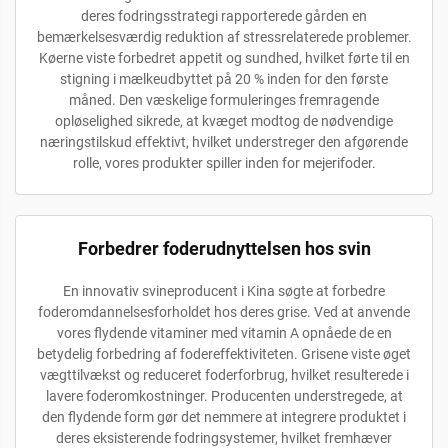
deres fodringsstrategi rapporterede gården en
bemærkelsesværdig reduktion af stressrelaterede problemer.
Køerne viste forbedret appetit og sundhed, hvilket førte til en
stigning i mælkeudbyttet på 20 % inden for den første
måned. Den væskelige formuleringes fremragende
opløselighed sikrede, at kvæget modtog de nødvendige
næringstilskud effektivt, hvilket understreger den afgørende
rolle, vores produkter spiller inden for mejerifoder.
Forbedrer foderudnyttelsen hos svin
En innovativ svineproducent i Kina søgte at forbedre
foderomdannelsesforholdet hos deres grise. Ved at anvende
vores flydende vitaminer med vitamin A opnåede de en
betydelig forbedring af fodereffektiviteten. Grisene viste øget
vægttilvækst og reduceret foderforbrug, hvilket resulterede i
lavere foderomkostninger. Producenten understregede, at
den flydende form gør det nemmere at integrere produktet i
deres eksisterende fodringsystemer, hvilket fremhæver