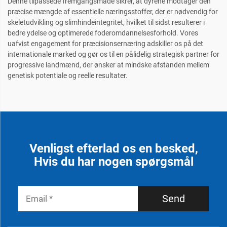
Denne tilpassede fremgangsmåde sikrer, at dyrene modtager den
præcise mængde af essentielle næringsstoffer, der er nødvendig for
skeletudvikling og slimhindeintegritet, hvilket til sidst resulterer i
bedre ydelse og optimerede foderomdannelsesforhold. Vores
uafvist engagement for præcisionsernæring adskiller os på det
internationale marked og gør os til en pålidelig strategisk partner for
progressive landmænd, der ønsker at mindske afstanden mellem
genetisk potentiale og reelle resultater.
Venligst efterlad os en besked,
Hvis du har nogen spørgsmål
Send