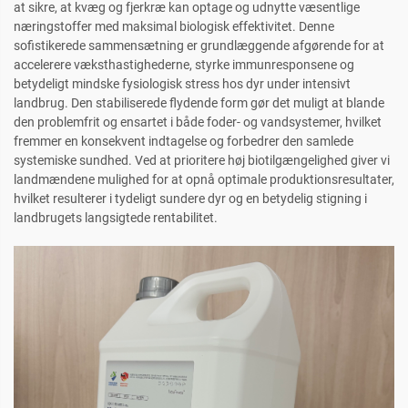
at sikre, at kvæg og fjerkræ kan optage og udnytte væsentlige
næringstoffer med maksimal biologisk effektivitet. Denne
sofistikerede sammensætning er grundlæggende afgørende for at
accelerere væksthastighederne, styrke immunresponsene og
betydeligt mindske fysiologisk stress hos dyr under intensivt
landbrug. Den stabiliserede flydende form gør det muligt at blande
den problemfrit og ensartet i både foder- og vandsystemer, hvilket
fremmer en konsekvent indtagelse og forbedrer den samlede
systemiske sundhed. Ved at prioritere høj biotilgængelighed giver vi
landmændene mulighed for at opnå optimale produktionsresultater,
hvilket resulterer i tydeligt sundere dyr og en betydelig stigning i
landbrugets langsigtede rentabilitet.