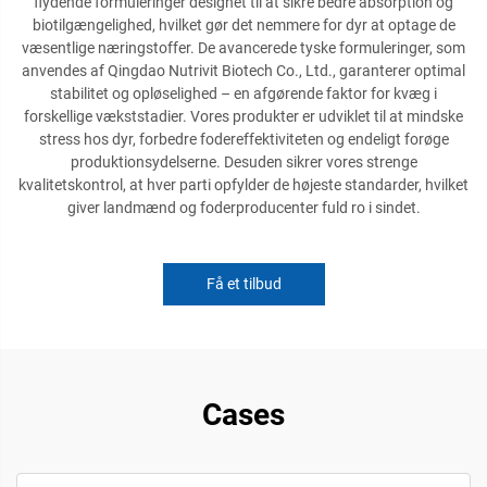
flydende formuleringer designet til at sikre bedre absorption og
biotilgængelighed, hvilket gør det nemmere for dyr at optage de
væsentlige næringstoffer. De avancerede tyske formuleringer, som
anvendes af Qingdao Nutrivit Biotech Co., Ltd., garanterer optimal
stabilitet og opløselighed – en afgørende faktor for kvæg i
forskellige vækststadier. Vores produkter er udviklet til at mindske
stress hos dyr, forbedre fodereffektiviteten og endeligt forøge
produktionsydelserne. Desuden sikrer vores strenge
kvalitetskontrol, at hver parti opfylder de højeste standarder, hvilket
giver landmænd og foderproducenter fuld ro i sindet.
Få et tilbud
Cases