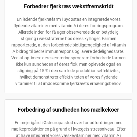
Forbedrer fjerkræs vækstfremskridt
En ledende fjerkræfarm i Sydøstasien integrerede vores
flydende vitaminer med vitamin A i deres fodringsprogram.
Allerede inden for få uger observerede de en betydelig
stigning i vækstraterne hos deres kyllinger. Farmen
rapporterede, at den forbedrede biotilgængelighed af vitamin
A bidrog til bedre immunrespons og lavere dødelighedsrate.
Ved at optimere deres ernæringsprogram forbedrede farmen
ikke kun sundheden af deres flok, men oplevede også en
stigning på 15 % i den samlede produktionseffektivitet,
hvilket demonstrerer effektiviteten af vores flydende
vitaminer til at imødekomme fjerkræets ernæringsbehov.
Forbedring af sundheden hos mælkekoer
En mejerigård i Østeuropa stod over for udfordringer med
mælkeproduktionen på grund af kvægets stressniveau. Efter
at have integreret vores væskevitaminer med vitamin A i