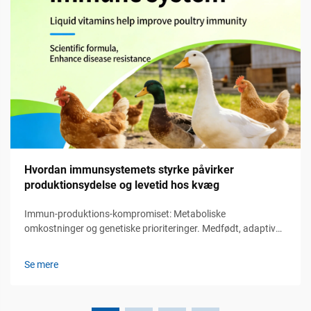
Hvordan immunsystemets styrke påvirker
produktionsydelse og levetid hos kvæg
Immun-produktions-kompromiset: Metaboliske
omkostninger og genetiske prioriteringer. Medfødt, adaptiv
og passiv immunitet hos kvæg: funktionel hierarki og
produktionsmæssige konsekvenser. Immunsystemet hos
Se mere
kvæg fungerer via tre primære forsvarslinjer. Først...