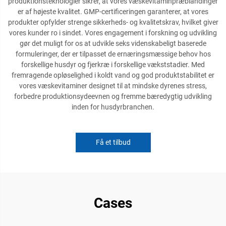
produktionsteknologier sikrer, at vores væskevitaminpræblandinger
er af højeste kvalitet. GMP-certificeringen garanterer, at vores
produkter opfylder strenge sikkerheds- og kvalitetskrav, hvilket giver
vores kunder ro i sindet. Vores engagement i forskning og udvikling
gør det muligt for os at udvikle seks videnskabeligt baserede
formuleringer, der er tilpasset de ernæringsmæssige behov hos
forskellige husdyr og fjerkræ i forskellige vækststadier. Med
fremragende opløselighed i koldt vand og god produktstabilitet er
vores væskevitaminer designet til at mindske dyrenes stress,
forbedre produktionsydeevnen og fremme bæredygtig udvikling
inden for husdyrbranchen.
Få et tilbud
Cases