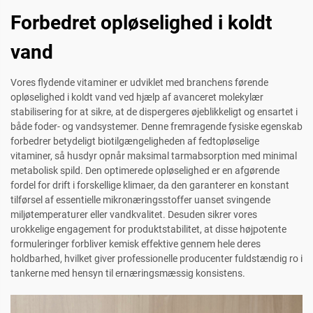
Forbedret opløselighed i koldt
vand
Vores flydende vitaminer er udviklet med branchens førende
opløselighed i koldt vand ved hjælp af avanceret molekylær
stabilisering for at sikre, at de dispergeres øjeblikkeligt og ensartet i
både foder- og vandsystemer. Denne fremragende fysiske egenskab
forbedrer betydeligt biotilgængeligheden af fedtopløselige
vitaminer, så husdyr opnår maksimal tarmabsorption med minimal
metabolisk spild. Den optimerede opløselighed er en afgørende
fordel for drift i forskellige klimaer, da den garanterer en konstant
tilførsel af essentielle mikronæringsstoffer uanset svingende
miljøtemperaturer eller vandkvalitet. Desuden sikrer vores
urokkelige engagement for produktstabilitet, at disse højpotente
formuleringer forbliver kemisk effektive gennem hele deres
holdbarhed, hvilket giver professionelle producenter fuldstændig ro i
tankerne med hensyn til ernæringsmæssig konsistens.