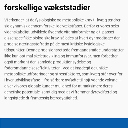
forskellige vækststadier
Vi erkender, at de fysiologiske og metaboliske krav til kvæg ændrer
sig dynamisk gennem forskellige vækstfaser. Derfor er vores seks
videnskabeligt udviklede flydende vitaminformler nøje tilpasset
disse specifikke biologiske krav, således at hvert dyr modtager den
præcise næringsstofratio på de mest kritiske fysiologiske
tidspunkter. Denne præcisionsrettede fremgangsmåde understøtter
ikke kun optimal skeletudvikling og immunforsvar, men forbedrer
også markant den samlede produktionsydelse og
foderomdannelseseffektiviteten. Ved at imødegå de unikke
metaboliske udfordringer og stressfaktorer, som kvæg står over for
i hver udviklingsfase – fra sårbare nyfødte til højt ydende voksne –
giver vi vores globale kunder mulighed for at maksimere deres
genetiske potentiale, samtidig med at vi fremmer dyrevelfærd og
langsigtede driftsmæssig bæredygtighed.