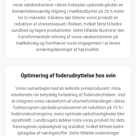
vores væskevitaminer i deres foderplan oplevede gården en
bemærkelsesværdig stigning i mælkeudbyttet på 20 % inden
for to måneder. Gårdens ejer tilskrev vores produkt en
reduktion af stressniveauet i flokken, hvilket førte til bedre
sundhed og højere produktivitet. Dette tilfælde illustrerer den
transformerende virkning af vores væskevitaminer på
mælkekvæg og fremhæver vores engagement i at levere
ernæringsløsninger af høj kvalitet.
Optimering af foderudnyttelse hos svin
Vores samarbejde med en ledende svineproducent i Kina
resulterede i en betydelig forbedring af foderudnyttelsen. Ved
at integrere vores væskeform af vitaminforblandinger i deres
foderprogram opnåede producenten en reduktion på 10 % i
foderomkostningerne, mens optimale væksthastigheder blev
opretholdt. Landbrugets ledelse roste vores produkt for dets
fremragende opløselighed og stabilitet, hvilket lettede bedre
optagelse af næringstoffer. Dette tilfælde understreger