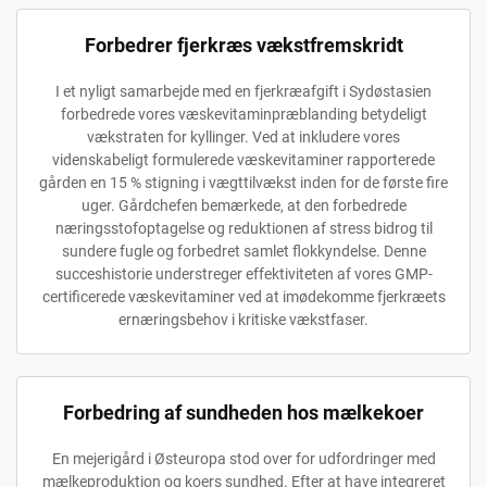
Forbedrer fjerkræs vækstfremskridt
I et nyligt samarbejde med en fjerkræafgift i Sydøstasien
forbedrede vores væskevitaminpræblanding betydeligt
vækstraten for kyllinger. Ved at inkludere vores
videnskabeligt formulerede væskevitaminer rapporterede
gården en 15 % stigning i vægttilvækst inden for de første fire
uger. Gårdchefen bemærkede, at den forbedrede
næringsstofoptagelse og reduktionen af stress bidrog til
sundere fugle og forbedret samlet flokkyndelse. Denne
succeshistorie understreger effektiviteten af vores GMP-
certificerede væskevitaminer ved at imødekomme fjerkræets
ernæringsbehov i kritiske vækstfaser.
Forbedring af sundheden hos mælkekoer
En mejerigård i Østeuropa stod over for udfordringer med
mælkeproduktion og koers sundhed. Efter at have integreret