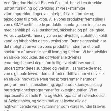
Ved Qingdao Nutrivit Biotech Co., Ltd. har vi i en årrække
udført forskning og udvikling af væskeformige
vitaminpræblandinger ved hjælp af tyske formler og
teknologier til produktion. Alle vores produkter fremstilles i
vores GMP-certificerede produktionsanlæg, som inspiceres
med henblik på kvalitetskontrol, sikkerhed og pålidelighed.
Vores væskevitaminer giver en uomtvistelig stabilitet i koldt
vand og bibeholder deres væskeform. Denne egenskab gør
det muligt at anvende vores produkter inden for et bredt
spektrum af anvendelser til kvæg og fjerkræ. Vi har udviklet
en række produkter, der opfylder alle dyrenes
ernæringsbehov i deres forskellige vækstfaser samt
understøtter deres sundhed og vækst. I samarbejde med
vores globale leverandører af foderadditiver har vi udviklet
en række innovative ernæringsprogrammer, herunder
programmer til stresslindring, øget produktionsydelse og
bæredygtighedsprogrammer for kvægindustrien. Vi er
repræsenteret i hele Kina og Østeuropa samt i størstedelen
af Sydøstasien, og vores mål er at levere alle de
højkvalificerede væskevitaminer, som vores kunder kræver,