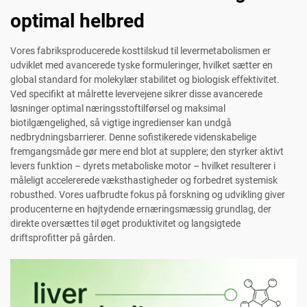
optimal helbred
Vores fabriksproducerede kosttilskud til levermetabolismen er
udviklet med avancerede tyske formuleringer, hvilket sætter en
global standard for molekylær stabilitet og biologisk effektivitet.
Ved specifikt at målrette levervejene sikrer disse avancerede
løsninger optimal næringsstoftilførsel og maksimal
biotilgængelighed, så vigtige ingredienser kan undgå
nedbrydningsbarrierer. Denne sofistikerede videnskabelige
fremgangsmåde gør mere end blot at supplere; den styrker aktivt
levers funktion – dyrets metaboliske motor – hvilket resulterer i
måleligt accelererede væksthastigheder og forbedret systemisk
robusthed. Vores uafbrudte fokus på forskning og udvikling giver
producenterne en højtydende ernæringsmæssig grundlag, der
direkte oversættes til øget produktivitet og langsigtede
driftsprofitter på gården.