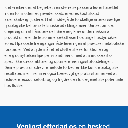
Idet vi erkender, at begrebet «én størrelse passer alle» er forældet
inden for moderne dyrevidenskab, er vores kosttilskud
videnskabeligt justeret til at imødegå de forskellige arteres særlige
fysiologiske behov i alle kritiske udviklingsfaser. Uanset om det
drejer sig om at håndtere de høje energikrav under maksimal
produktion eller de følsomme vækstfaser hos unge husdyr, sikrer
vores tilpassede fremgangsmåde leveringen af præcise metaboliske
forstadier. Ved at yde målrettet støtte til leverfunktionen og
energiudnyttelsen hjælper vi landmænd med at mindske arts-
specifikke stressfaktorer og optimere næringsstofopdelingen.
Denne præcisionsdrevne metode forbedrer ikke kun de biologiske
resultater, men fremmer også bæredygtige praksisformer ved at
reducere ressourceforbrug og frigøre den fulde genetiske potentiale
hos flokken.
Venligst efterlad os en besked,