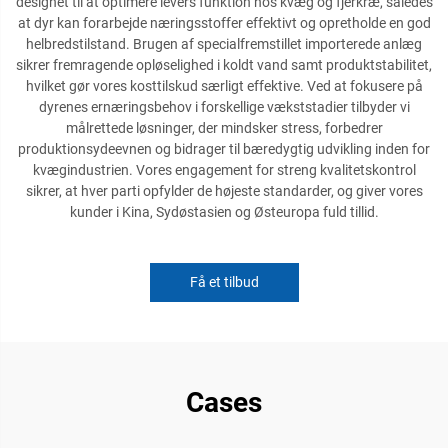
designet til at optimere levers funktion hos kvæg og fjerkræ, således
at dyr kan forarbejde næringsstoffer effektivt og opretholde en god
helbredstilstand. Brugen af specialfremstillet importerede anlæg
sikrer fremragende opløselighed i koldt vand samt produktstabilitet,
hvilket gør vores kosttilskud særligt effektive. Ved at fokusere på
dyrenes ernæringsbehov i forskellige vækststadier tilbyder vi
målrettede løsninger, der mindsker stress, forbedrer
produktionsydeevnen og bidrager til bæredygtig udvikling inden for
kvægindustrien. Vores engagement for streng kvalitetskontrol
sikrer, at hver parti opfylder de højeste standarder, og giver vores
kunder i Kina, Sydøstasien og Østeuropa fuld tillid.
Få et tilbud
Cases