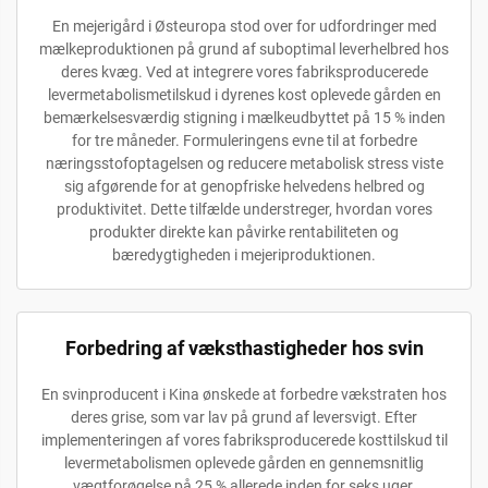
En mejerigård i Østeuropa stod over for udfordringer med
mælkeproduktionen på grund af suboptimal leverhelbred hos
deres kvæg. Ved at integrere vores fabriksproducerede
levermetabolismetilskud i dyrenes kost oplevede gården en
bemærkelsesværdig stigning i mælkeudbyttet på 15 % inden
for tre måneder. Formuleringens evne til at forbedre
næringsstofoptagelsen og reducere metabolisk stress viste
sig afgørende for at genopfriske helvedens helbred og
produktivitet. Dette tilfælde understreger, hvordan vores
produkter direkte kan påvirke rentabiliteten og
bæredygtigheden i mejeriproduktionen.
Forbedring af væksthastigheder hos svin
En svinproducent i Kina ønskede at forbedre vækstraten hos
deres grise, som var lav på grund af leversvigt. Efter
implementeringen af vores fabriksproducerede kosttilskud til
levermetabolismen oplevede gården en gennemsnitlig
vægtforøgelse på 25 % allerede inden for seks uger.