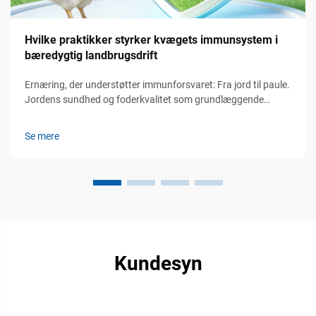
Hvilke praktikker styrker kvægets immunsystem i
bæredygtig landbrugsdrift
Ernæring, der understøtter immunforsvaret: Fra jord til paule.
Jordens sundhed og foderkvalitet som grundlæggende
immunmodulatorer. Sundheden af jordens økosystemer
spiller en afgørende rolle for støtten af kvægsets
Se mere
immunforsvar og sætter i princippet scenen for, hvordan
næringsstofferne...
Kundesyn