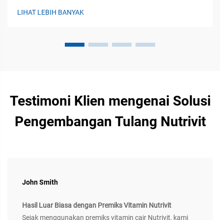
ketergantungan pada transfer pasif. Saat ruminansia bayi
LIHAT LEBIH BANYAK
lahir, sistem kekebalan adaptif mereka belum sepenuhnya
berkembang...
Testimoni Klien mengenai Solusi
Pengembangan Tulang Nutrivit
John Smith
Hasil Luar Biasa dengan Premiks Vitamin Nutrivit
Sejak menggunakan premiks vitamin cair Nutrivit, kami