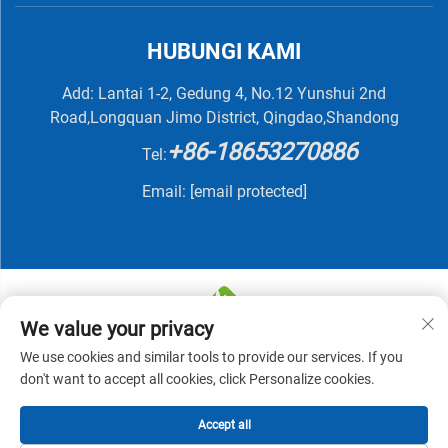
HUBUNGI KAMI
Add: Lantai 1-2, Gedung 4, No.12 Yunshui 2nd
Road,Longquan Jimo District, Qingdao,Shandong
+86-18653270886
Tel:
Email:
[email protected]
We value your privacy
We use cookies and similar tools to provide our services. If you
Hak Cipta © 2025 oleh QINGDAO NUTRIVIT BIOTECH
don't want to accept all cookies, click Personalize cookies.
CO., LTD -
Kebijakan Privasi
Accept all