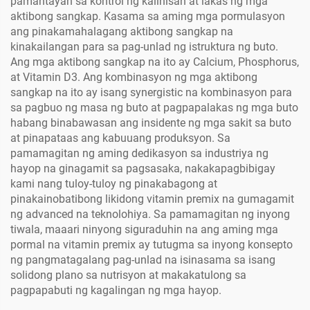
pamantayan sa kontrol ng kalinisan at lakas ng mga
aktibong sangkap. Kasama sa aming mga pormulasyon
ang pinakamahalagang aktibong sangkap na
kinakailangan para sa pag-unlad ng istruktura ng buto.
Ang mga aktibong sangkap na ito ay Calcium, Phosphorus,
at Vitamin D3. Ang kombinasyon ng mga aktibong
sangkap na ito ay isang synergistic na kombinasyon para
sa pagbuo ng masa ng buto at pagpapalakas ng mga buto
habang binabawasan ang insidente ng mga sakit sa buto
at pinapataas ang kabuuang produksyon. Sa
pamamagitan ng aming dedikasyon sa industriya ng
hayop na ginagamit sa pagsasaka, nakakapagbibigay
kami nang tuloy-tuloy ng pinakabagong at
pinakainobatibong likidong vitamin premix na gumagamit
ng advanced na teknolohiya. Sa pamamagitan ng inyong
tiwala, maaari ninyong siguraduhin na ang aming mga
pormal na vitamin premix ay tutugma sa inyong konsepto
ng pangmatagalang pag-unlad na isinasama sa isang
solidong plano sa nutrisyon at makakatulong sa
pagpapabuti ng kagalingan ng mga hayop.