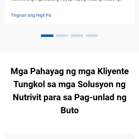
Suporta sa Imunidad: Pisikal na di-katapangan: Kakulangan
sa imunidad na nakauugnay at pagkasalig sa pasibong
Tingnan ang Higit Pa
paglipat: Kapag isinilang ang mga batang ruminante, ang
kanilang mga sistemang imun na nakauugnay ay hindi pa
ganap...
Mga Pahayag ng mga Kliyente
Tungkol sa mga Solusyon ng
Nutrivit para sa Pag-unlad ng
Buto