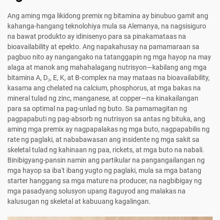
Ang aming mga likidong premix ng bitamina ay binubuo gamit ang
kahanga-hangang teknolohiya mula sa Alemanya, na nagsisiguro
na bawat produkto ay idinisenyo para sa pinakamataas na
bioavailability at epekto. Ang napakahusay na pamamaraan sa
pagbuo nito ay nangangako na tatanggapin ng mga hayop na may
alaga at manok ang mahahalagang nutrisyon—kabilang ang mga
bitamina A, D₃, E, K, at B-complex na may mataas na bioavailability,
kasama ang chelated na calcium, phosphorus, at mga bakas na
mineral tulad ng zinc, manganese, at copper—na kinakailangan
para sa optimal na pag-unlad ng buto. Sa pamamagitan ng
pagpapabuti ng pag-absorb ng nutrisyon sa antas ng bituka, ang
aming mga premix ay nagpapalakas ng mga buto, nagpapabilis ng
rate ng paglaki, at nababawasan ang insidente ng mga sakit sa
skeletal tulad ng kahinaan ng paa, rickets, at mga buto na nabali.
Binibigyang-pansin namin ang partikular na pangangailangan ng
mga hayop sa iba't ibang yugto ng paglaki, mula sa mga batang
starter hanggang sa mga mature na producer, na nagbibigay ng
mga pasadyang solusyon upang itaguyod ang malakas na
kalusugan ng skeletal at kabuuang kagalingan.