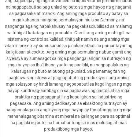
ang pagbibigay ng mga advanced na liquid vitamin premix na lubos
na nagpapabuti sa pag-unlad ng buto sa mga hayop na ginagamit
sa pagsasaka at manok. Ang aming mga produkto ay batay sa
mga kahanga-hangang pormulasyon mula sa Germany, na
nangangalaga ng napakahusay na pagkakasolubilidad sa malamig
na tubig at katatagan ng produkto. Gamit ang aming mahigpit na
sistema ng kontrol sa kalidad, tinitiyak namin na ang aming mga
vitamin premix ay sumusunod sa pinakamataas na pamantayan ng
kaligtasan at epekto. Ang aming mga pormulang nabuo gamit ang
siyensya ay sumasagot sa mga pangangailangan sa nutrisyon ng
mga hayop sa iba't ibang yugto ng paglaki, na nagpapalakas ng
kalusugan ng buto at buong pag-unlad. Sa pamamagitan ng
pagbawas ng stress at pagpapabuti ng produksyon, ang aming
mga solusyon ay hindi lamang nagpapabuti sa kagalingan ng mga
hayop kundi nag-aambag din sa pagbawas ng gastos at sa mga
praktika ng pagpapanatili ng kapaligiran sa industriya ng
pagsasaka. Ang aming dedikasyon sa eksaktong nutrisyon ay
nangangalaga na ang inyong mga hayop ay tumatanggap ng mga
mahahalagang bitamina at mineral na kailangan para sa optimal
na paglaki ng buto, na humahantong sa mas malusog at mas
produktibong mga hayop.