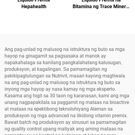
Hepahealth
Bitamina ng Trace Mineral
Phos Plus
Ang pag-unlad ng malusog na istruktura ng buto sa mga
hayop na ginagamit sa pagsasaka at manok ay
napakahalaga sa kanilang pangkalahatang kalusugan,
produksyon, at kagalingan. Sa pamamagitan ng
pakikipagtulungan sa Nutrivit, maaari kayong magtiwala
na ang pag-unlad ng malusog na istruktura ng buto sa
inyong mga hayop ay nasa kamay ng mga eksperto.
Kasama ang higit sa 30 taon ng karanasan, kami ang mga
unang nagpapakilala sa paggamit ng mataas na bioactive
at mataas na epektibong teknolohiyang Aleman sa
produksyon ng mga advanced na likidong vitamin premix.
Bawat batch ng produksyon ay sinusuri sa pamamagitan
ng quality control upang matiyak ang aming mataas na