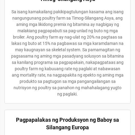
Sa isang kamakailang pakikipagtulungan kasama ang isang
nangungunang poultry farm sa Timog-Silangang Asya, ang
aming mga likidong premix ng bitamina ay nagbigay ng
malakiang pagpapabuti sa pag-unlad ng buto ng mga
broiler. Ang poultry farm ay nag-ulat ng 20% na pagtaas sa
lakas ng buto at 15% na pagbawas sa mga karamdaman na
may kaugnayan sa skeletal system. Sa pamamagitan ng
pagsasama ng aming mga pasadyang solusyon sa bitamina
sa kanilang programa sa pagpapakain, nakapagpataas ang
poultry farm ng kabuuang rate ng paglaki at nabawasan
ang mortality rate, na nagpapakita ng epekto ng aming mga
produkto sa pagtugon sa mga pangangailangan sa
nutrisyon ng poultry sa panahon ng mahahalagang yugto
ng paglaki.
Pagpapalakas ng Produksyon ng Baboy sa
Silangang Europa