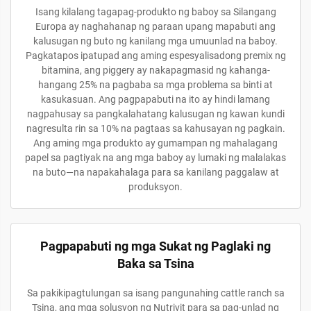
Isang kilalang tagapag-produkto ng baboy sa Silangang
Europa ay naghahanap ng paraan upang mapabuti ang
kalusugan ng buto ng kanilang mga umuunlad na baboy.
Pagkatapos ipatupad ang aming espesyalisadong premix ng
bitamina, ang piggery ay nakapagmasid ng kahanga-
hangang 25% na pagbaba sa mga problema sa binti at
kasukasuan. Ang pagpapabuti na ito ay hindi lamang
nagpahusay sa pangkalahatang kalusugan ng kawan kundi
nagresulta rin sa 10% na pagtaas sa kahusayan ng pagkain.
Ang aming mga produkto ay gumampan ng mahalagang
papel sa pagtiyak na ang mga baboy ay lumaki ng malalakas
na buto—na napakahalaga para sa kanilang paggalaw at
produksyon.
Pagpapabuti ng mga Sukat ng Paglaki ng
Baka sa Tsina
Sa pakikipagtulungan sa isang pangunahing cattle ranch sa
Tsina, ang mga solusyon ng Nutrivit para sa pag-unlad ng