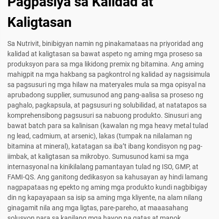
Pagpasiya sa Kalidad at
Kaligtasan
Sa Nutrivit, binibigyan namin ng pinakamataas na priyoridad ang
kalidad at kaligtasan sa bawat aspeto ng aming mga proseso sa
produksyon para sa mga likidong premix ng bitamina. Ang aming
mahigpit na mga hakbang sa pagkontrol ng kalidad ay nagsisimula
sa pagsusuri ng mga hilaw na materyales mula sa mga opisyal na
aprubadong supplier, sumusunod ang pang-aalisa sa proseso ng
paghalo, pagkapsula, at pagsusuri ng solubilidad, at natatapos sa
komprehensibong pagsusuri sa nabuong produkto. Sinusuri ang
bawat batch para sa kalinisan (kawalan ng mga heavy metal tulad
ng lead, cadmium, at arsenic), lakas (tumpak na nilalaman ng
bitamina at mineral), katatagan sa iba’t ibang kondisyon ng pag-
iimbak, at kaligtasan sa mikrobyo. Sumusunod kami sa mga
internasyonal na kinikilalang pamantayan tulad ng ISO, GMP, at
FAMI-QS. Ang ganitong dedikasyon sa kahusayan ay hindi lamang
nagpapataas ng epekto ng aming mga produkto kundi nagbibigay
din ng kapayapaan sa isip sa aming mga kliyente, na alam nilang
ginagamit nila ang mga ligtas, pare-pareho, at maaasahang
solusyon para sa kanilang mga hayop na gatas at manok.