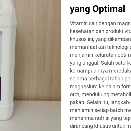
yang Optimal
Vitamin cair dengan magn
kesehatan dan produktivit
khusus ini, yang dikembang
memanfaatkan teknologi p
menjamin kelarutan optimal
yang unggul. Salah satu k
kemampuannya meredakan 
selama berbagai tahap p
magnesium ke dalam form
otot, mendukung metabolis
pakan. Selain itu, langkah
menjamin setiap batch mem
menerima nutrisi yang te
dirancang khusus untuk me