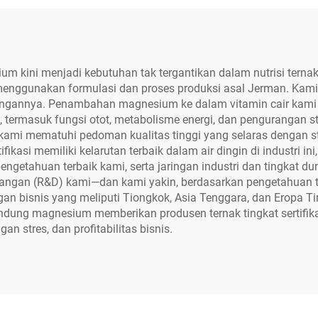
 kini menjadi kebutuhan tak tergantikan dalam nutrisi ternak. 
enggunakan formulasi dan proses produksi asal Jerman. Kami b
angannya. Penambahan magnesium ke dalam vitamin cair kami m
, termasuk fungsi otot, metabolisme energi, dan pengurangan s
kami mematuhi pedoman kualitas tinggi yang selaras dengan sta
asi memiliki kelarutan terbaik dalam air dingin di industri ini
getahuan terbaik kami, serta jaringan industri dan tingkat duni
bangan (R&D) kami—dan kami yakin, berdasarkan pengetahuan t
ingan bisnis yang meliputi Tiongkok, Asia Tenggara, dan Eropa 
dung magnesium memberikan produsen ternak tingkat sertifikasi 
n stres, dan profitabilitas bisnis.