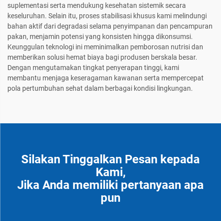
suplementasi serta mendukung kesehatan sistemik secara
keseluruhan. Selain itu, proses stabilisasi khusus kami melindungi
bahan aktif dari degradasi selama penyimpanan dan pencampuran
pakan, menjamin potensi yang konsisten hingga dikonsumsi.
Keunggulan teknologi ini meminimalkan pemborosan nutrisi dan
memberikan solusi hemat biaya bagi produsen berskala besar.
Dengan mengutamakan tingkat penyerapan tinggi, kami
membantu menjaga keseragaman kawanan serta mempercepat
pola pertumbuhan sehat dalam berbagai kondisi lingkungan.
Silakan Tinggalkan Pesan kepada
Kami,
Jika Anda memiliki pertanyaan apa
pun