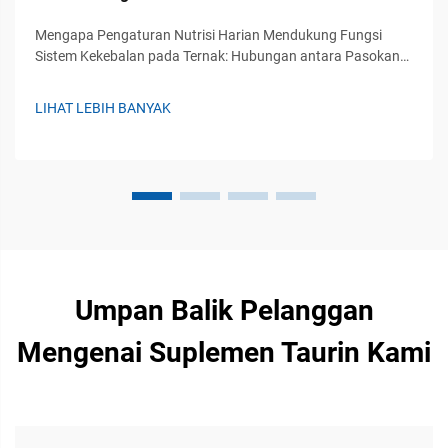
Mengapa Pengaturan Nutrisi Harian Mendukung Fungsi
Sistem Kekebalan pada Ternak: Hubungan antara Pasokan
Nutrien yang Konsisten dan Kesiapan Imunitas
Bawaan/Adaptif. Memperoleh nutrisi yang tepat setiap hari
LIHAT LEBIH BANYAK
berarti tubuh kita mendapatkan bahan-bahan pembangun
seperti am...
Umpan Balik Pelanggan
Mengenai Suplemen Taurin Kami