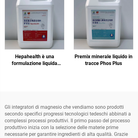
Hepahealth è una
Premix minerale liquido in
formulazione liquida
tracce Phos Plus
specifica per pollame,
progettata per
un'intintegrazione
aggiuntiva e a breve
termine tramite l'acqua di
abbeveraggio. Il prodotto
Gli integratori di magnesio che vendiamo sono prodotti
è raccomandato in periodi
secondo specifici progressi tecnologici tedeschi abbinati a
di stress, per la sindrome
complessi processi produttivi. Il primo passo del processo
dell'epatopatia grassa,
produttivo inizia con la selezione delle materie prime
epatite, disfunzioni
necessarie per garantire ingredienti di alta qualità. Grazie
epatoreneali ecc.