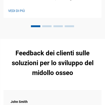
fondamentali dell'immunità innata e adattiva. Le vitamine A,
D ed E svolgono ruoli essenziali nella regolazione sia del
VEDI DI PIÙ
sistema immunitario innato che di quello adattivo del
bestiame...
Feedback dei clienti sulle
soluzioni per lo sviluppo del
midollo osseo
John Smith