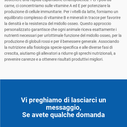
carne, ci concentriamo sulle vitamine A ed E per potenziare la
produzione di cellule immunitarie. Per i vitelli da latte, forniamo un
equilibrato complesso di vitamine B e minerali in tracce per favorire
la densità e la resistenza del midollo osseo. Questo approccio
personalizzato garantisce che ogni animale riceva esattamente i
nutrienti necessari per un’ottimale funzione del midollo osseo, per la
produzione di globuli rossi e per il benessere generale. Associando
la nutrizione alla fisiologia specie-specifica e alle diverse fasi di
crescita, aiutiamo gli allevatori a ridurre gli sprechi nutrizionali, a
prevenire carenze e a ottenere risultati produttivi migliori.
Vi preghiamo di lasciarci un
messaggio,
Se avete qualche domanda