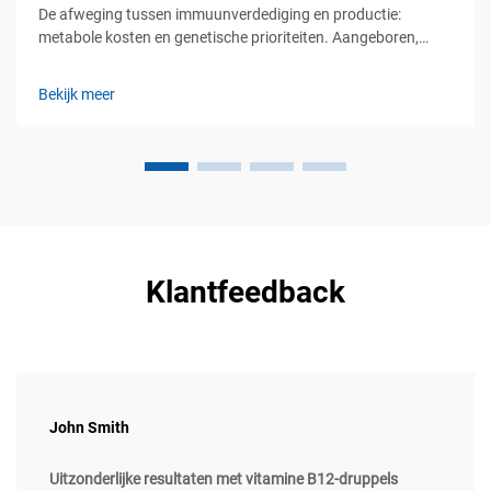
De afweging tussen immuunverdediging en productie:
metabole kosten en genetische prioriteiten. Aangeboren,
adaptief en passief immuunsysteem bij vee: functionele
hiërarchie en productie-implicaties. Het immuunsysteem bij
Bekijk meer
vee werkt via drie hoofdverdedigingslinies. Eerst...
Klantfeedback
John Smith
Uitzonderlijke resultaten met vitamine B12-druppels