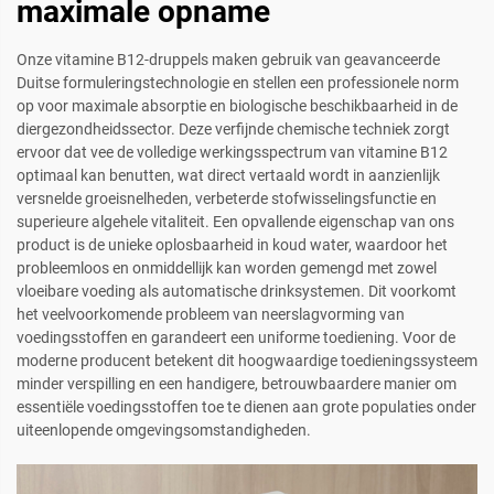
maximale opname
Onze vitamine B12-druppels maken gebruik van geavanceerde
Duitse formuleringstechnologie en stellen een professionele norm
op voor maximale absorptie en biologische beschikbaarheid in de
diergezondheidssector. Deze verfijnde chemische techniek zorgt
ervoor dat vee de volledige werkingsspectrum van vitamine B12
optimaal kan benutten, wat direct vertaald wordt in aanzienlijk
versnelde groeisnelheden, verbeterde stofwisselingsfunctie en
superieure algehele vitaliteit. Een opvallende eigenschap van ons
product is de unieke oplosbaarheid in koud water, waardoor het
probleemloos en onmiddellijk kan worden gemengd met zowel
vloeibare voeding als automatische drinksystemen. Dit voorkomt
het veelvoorkomende probleem van neerslagvorming van
voedingsstoffen en garandeert een uniforme toediening. Voor de
moderne producent betekent dit hoogwaardige toedieningssysteem
minder verspilling en een handigere, betrouwbaardere manier om
essentiële voedingsstoffen toe te dienen aan grote populaties onder
uiteenlopende omgevingsomstandigheden.