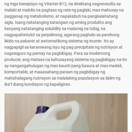
ng mga benepisyo ng Vitamin B12, na direktang nagreresulta sa
malaki at mabilis na pagtaas ng rate ng paglaki, mas mahusay na
pagganap ng metabolismo, at napakabuti na pangkalahatang
sigla. Isang natatanging katangian ng aming produkto ang
kanyang natatanging solubility sa malamig na tubig, na
nagpapahintulot sa perpektong, agarang paghalo sa parehong
likido na pakanin at awtomatikong sistema ng inumin. Ito ay
nagpapigil sa karaniwang isyu ng pag-precipitate ng nutrisyon at
nagsisiguro ng pantay na pagbibigay. Para sa modernong
producer, ang mataas na kahusayang sistema ng pagbibigay na ito
ay nangangahulugan ng mas kaunti pang basura at mas madali,
komportable, at maaasahang paraan ng pagbibigay ng
mahahalagang nutrisyon sa malalaking populasyon sa ilalim ng
iba’t ibang kondisyon ng kapaligiran.