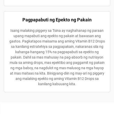
Pagpapabuti ng Epekto ng Pakain
Isang malaking piggery sa Tsina ay naghahanap ng paraan
upang mapabuti ang epekto ng pakain at bawasan ang
gastos. Pagkatapos maisama ang aming Vitamin B12 Drops
sa kanilang estratehiya sa pagpapakain, nakaranas sila ng
kahanga-hangang 15% na pagpapabuti sa epekto ng
pakain. Dahil sa mas mahusay na pag-absorb ng nutrisyon
mula sa aming drops, mas epektibo ang paggamit ng pakain
ng mga baboy, na nagdulot ng mas malusog na mga hayop
at mas mataas na kita. Binigyang-diin ng may-ari ng piggery
ang malaking epekto ng aming Vitamin B12 Drops sa
kanilang kabuuang kita.