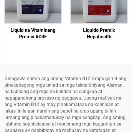
Liquid na Vitaminang
Liquido Premix
Premix AD3E
Hepahealth
Ginagawa namin ang aming Vitamin B12 Drops gamit ang
pinakabagong mga unlad sa mga teknolohiyang Aleman,
na kabilang ang mga de-kalidad na sangkap at
napapanahong proseso ng paggawa. Upang matiyak na
ang Vitamin B12 ay may pinakamataas na kalinisan at
lakas, inilalaan namin ang sapat na oras upang bilhin
lamang ang pinakamahusay na mga sangkap. Ang aming
lubhang sophisticated at modernong mga kagamitan sa
paggawa ay nagbibigay ng mahusay na katatagan at