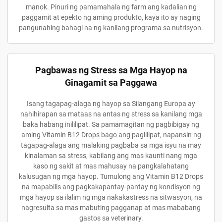
manok. Pinuri ng pamamahala ng farm ang kadalian ng
paggamit at epekto ng aming produkto, kaya ito ay naging
pangunahing bahagi na ng kanilang programa sa nutrisyon.
Pagbawas ng Stress sa Mga Hayop na
Ginagamit sa Paggawa
Isang tagapag-alaga ng hayop sa Silangang Europa ay
nahihirapan sa mataas na antas ng stress sa kanilang mga
baka habang inililipat. Sa pamamagitan ng pagbibigay ng
aming Vitamin B12 Drops bago ang paglilipat, napansin ng
tagapag-alaga ang malaking pagbaba sa mga isyu na may
kinalaman sa stress, kabilang ang mas kaunti nang mga
kaso ng sakit at mas mahusay na pangkalahatang
kalusugan ng mga hayop. Tumulong ang Vitamin B12 Drops
na mapabilis ang pagkakapantay-pantay ng kondisyon ng
mga hayop sa ilalim ng mga nakakastress na sitwasyon, na
nagresulta sa mas mabuting pagganap at mas mababang
gastos sa veterinary.