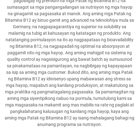
pagbibigay ng premium na mga Patak ng Bitamina B12 na
sumasagot sa mga pangangailangan sa nutrisyon ng mga hayop
na ginagamit sa pagsasaka at manok. Ang aming mga Patak ng
Bitamina B12 ay binuo gamit ang advanced na teknolohiya mula sa
Germany, na nagpapagarantiya ng superior na solubility sa
malamig na tubig at kahusayan ng katatagan ng produkto. Ang
natatanging pormulasyon na ito ay nagpapataas ng bioavailability
ng Bitamina B12, na nagpapadali ng optimal na absorpsyon at
paggamit nito ng mga hayop. Ang aming mahigpit na sistema ng
quality control ay nagsisigurong ang bawat batch ay sumusunod
sa pinakamataas na pamantayan, na nagbibigay ng kapayapaan
sa isip sa aming mga customer. Bukod dito, ang aming mga Patak
ng Bitamina B12 ay idinisenyo upang mabawasan ang stress sa
mga hayop, mapabuti ang kanilang produksyon, at makatulong sa
mga praktika ng pangmatagalang pagsasaka. Sa pamamagitan ng
aming mga siyentipikong nabuo na pormula, tumutulong kami sa
mga magsasaka na makamit ang mas mabilis na rate ng paglaki at
pangkalahatang kalusugan ng kanilang mga hayop, kaya ang
aming mga Patak ng Bitamina B12 ay isang mahalagang bahagi ng
anumang programa sa nutrisyon.