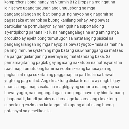
komprehensibong hanay ng Vitamin B12 Drops na maingat na
idinisenyo upang tugunan ang umuusbong na mga
pangangailangan ng iba't ibang uri ng hayop na ginagamit sa
pagsasaka at manok sa buong kanilang buhay. Ang bawat
partikular na pormulasyon ay mahigpit na suportado ng
siyentipikong pananaliksik, na nangangalaga na ang aming mga
produkto ay epektibong tumutugon sa natatanging pisikal na
pangangailangan ng mga hayop sa bawat yugto—mula sa mahina
pa ring immune system ng mga batang sisiw hanggang sa mataas
na pangangailangan ng enerhiya ng matatandang baka. Sa
pamamagitan ng pagbibigay ng isang nakatuon na nutrisyonal na
road map, tumutulong kami na i-optimize ang kahusayan ng
pagkain at mga sukatan ng pagganap na partikular sa bawat
yugto ng pag-unlad. Ang eksaktong diskarte na ito ay nagbibigay-
daan sa mga magsasaka na magbigay ng suporta na angkop sa
bawat yugto, na nangangalaga na ang mga hayop ay hindi lamang
pinapanatili, kundi patuloy na lumalago kasama ang eksaktong
suporta ng enzima na kailangan nila upang abutin ang buong
potensyal na genetiko nila.