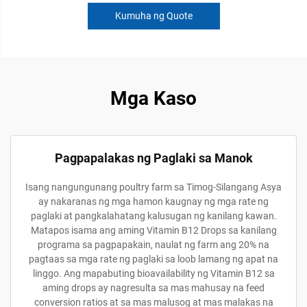
Kumuha ng Quote
Mga Kaso
Pagpapalakas ng Paglaki sa Manok
Isang nangungunang poultry farm sa Timog-Silangang Asya
ay nakaranas ng mga hamon kaugnay ng mga rate ng
paglaki at pangkalahatang kalusugan ng kanilang kawan.
Matapos isama ang aming Vitamin B12 Drops sa kanilang
programa sa pagpapakain, naulat ng farm ang 20% na
pagtaas sa mga rate ng paglaki sa loob lamang ng apat na
linggo. Ang mapabuting bioavailability ng Vitamin B12 sa
aming drops ay nagresulta sa mas mahusay na feed
conversion ratios at sa mas malusog at mas malakas na