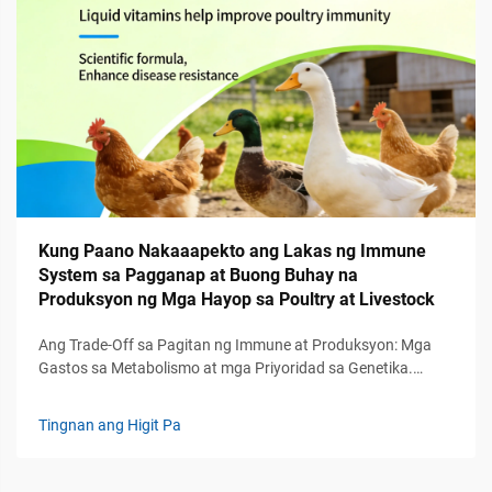
Kung Paano Nakaaapekto ang Lakas ng Immune
System sa Pagganap at Buong Buhay na
Produksyon ng Mga Hayop sa Poultry at Livestock
Ang Trade-Off sa Pagitan ng Immune at Produksyon: Mga
Gastos sa Metabolismo at mga Priyoridad sa Genetika.
Likas, Panlaban, at Pasibo na Immunity sa Live­stock:
Hierarkiya ng Pagpapaandar at mga Implikasyon sa
Tingnan ang Higit Pa
Produksyon. Ang immune system sa livestock ay gumagana
sa loob ng tatlong pangunahing linya ng depensa. Una...