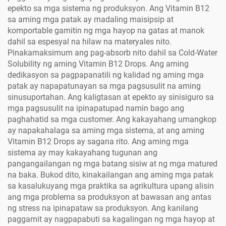
epekto sa mga sistema ng produksyon. Ang Vitamin B12
sa aming mga patak ay madaling maisipsip at
komportable gamitin ng mga hayop na gatas at manok
dahil sa espesyal na hilaw na materyales nito.
Pinakamaksimum ang pag-absorb nito dahil sa Cold-Water
Solubility ng aming Vitamin B12 Drops. Ang aming
dedikasyon sa pagpapanatili ng kalidad ng aming mga
patak ay napapatunayan sa mga pagsusulit na aming
sinusuportahan. Ang kaligtasan at epekto ay sinisiguro sa
mga pagsusulit na ipinapatupad namin bago ang
paghahatid sa mga customer. Ang kakayahang umangkop
ay napakahalaga sa aming mga sistema, at ang aming
Vitamin B12 Drops ay sagana rito. Ang aming mga
sistema ay may kakayahang tugunan ang
pangangailangan ng mga batang sisiw at ng mga matured
na baka. Bukod dito, kinakailangan ang aming mga patak
sa kasalukuyang mga praktika sa agrikultura upang alisin
ang mga problema sa produksyon at bawasan ang antas
ng stress na ipinapataw sa produksyon. Ang kanilang
paggamit ay nagpapabuti sa kagalingan ng mga hayop at