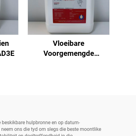
ien
Vloeibare
AD3E
Voorgemengde
Hepahealth
te beskikbare hulpbronne en op datum-
, neem ons die tyd om slegs die beste moontlike
iliteit en doeltreffendheid in die