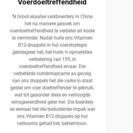
Voerdoeltreffendheid
ʼN Groot-skaalse varkboerdery in China
het na maniere gesoek om
voerdoeltreffendheid te verbeter en koste
te verminder. Nadat hulle ons Vitamien
B12-druppels in hul voerstrategie
geïntegreer het, het hulle ‘n opmerklike
verbetering van 15% in
voerdoeltreffendheid ervaar. Die
verbeterde nutriëntopname as gevolg
van ons druppels het die varke in staat
gestel om voer doeltreffender te gebruik,
wat tot gesonder diere en verhoogde
winsgewendheid gelei het. Die boerdery
se eienaar het die beduidende impak wat
ons Vitamien B12-druppels op hul
nettowins gehad het, beklemtoon.