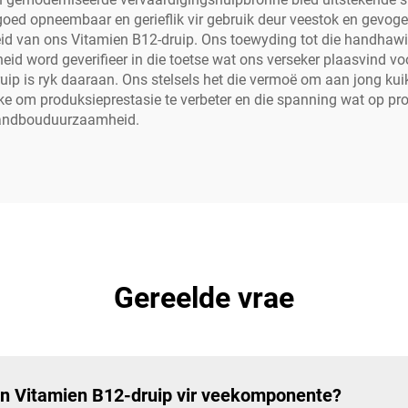
 goed opneembaar en gerieflik vir gebruik deur veestok en gevog
 van ons Vitamien B12-druip. Ons toewyding tot die handhawi
id word geverifieer in die toetse wat ons verseker plaasvind voo
ruip is ryk daaraan. Ons stelsels het die vermoë om aan jong kui
 om produksieprestasie te verbeter en die spanning wat op prod
 landbouduurzaamheid.
Gereelde vrae
van Vitamien B12-druip vir veekomponente?