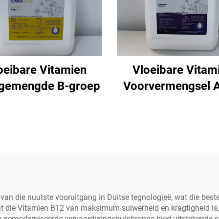
oeibare Vitamien
Vloeibare Vitam
gemengde B-groep
Voorvermengsel 
van die nuutste vooruitgang in Duitse tegnologieë, wat die bes
dat die Vitamien B12 van maksimum suiwerheid en kragtigheid is
gemoderniseerde vervaardigingshulpbronne bied uitstekende stab