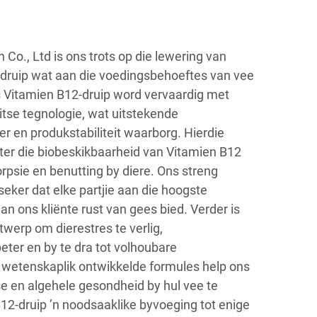
 Co., Ltd is ons trots op die lewering van
druip wat aan die voedingsbehoeftes van vee
 Vitamien B12-druip word vervaardig met
tse tegnologie, wat uitstekende
r en produkstabiliteit waarborg. Hierdie
ter die biobeskikbaarheid van Vitamien B12
rpsie en benutting by diere. Ons streng
eker dat elke partjie aan die hoogste
n ons kliënte rust van gees bied. Verder is
werp om dierestres te verlig,
eter en by te dra tot volhoubare
 wetenskaplik ontwikkelde formules help ons
e en algehele gesondheid by hul vee te
12-druip ’n noodsaaklike byvoeging tot enige