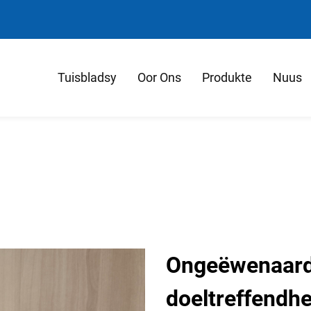
Tuisbladsy
Oor Ons
Produkte
Nuus
Ongeëwenaard
doeltreffendh