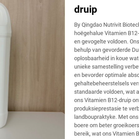
druip
By Qingdao Nutrivit Biotech
hoëgehalue Vitamien B12-
en gevogelte voldoen. Ons
behulp van gevorderde Dui
oplosbaarheid in koue wate
unieke samestelling verbe
en bevorder optimale abso
gehaltebeheerstelsels vers
standaarde voldoen, wat aa
ons Vitamien B12-druip ont
produksieprestasie te verb
landboupraktyke. Met ons
boere om beter groeikoers
bereik, wat ons Vitamien B