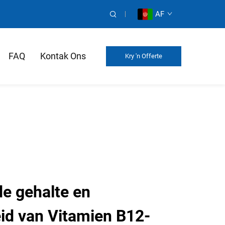
AF
FAQ
Kontak Ons
Kry 'n Offerte
e gehalte en
eid van Vitamien B12-