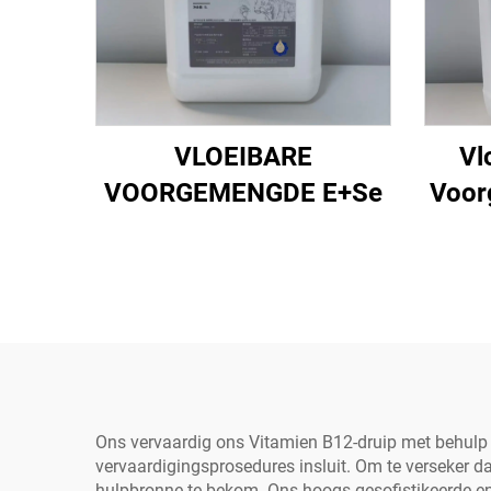
VLOEIBARE
Vl
VOORGEMENGDE E+Se
Voor
Ons vervaardig ons Vitamien B12-druip met behulp 
vervaardigingsprosedures insluit. Om te verseker 
hulpbronne te bekom. Ons hoogs gesofistikeerde en 