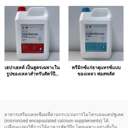
เฮปาเฮลท์ เป็นสูตรเฉพาะใน
พรีมิกซ์แร่ธาตุแทรซ์แบบ
รูปของเหลวสำหรับสัตว์ปีก
ของเหลว ฟอสพลัส
ออกแบบมาเพื่อการเสริม
สารอาหารระยะสั้นผ่านทาง
น้ำดื่ม เหมาะสำหรับช่วง
เวลาที่สัตว์อยู่ในภาวะเครียด
โรคตับไขมัน โรคตับอักเสบ
ความผิดปกติของตับและ
อาหารเสริมแคลเซียมที่ผ่านกระบวนการไมโครเอนแคปซูเลต
ไต...
(micronized encapsulated calcium supplements) ได้
เปลี่ยนแปลงวิธีการให้อาหารสัตว์ปีก โดยเฉพาะอย่างยิ่งใน