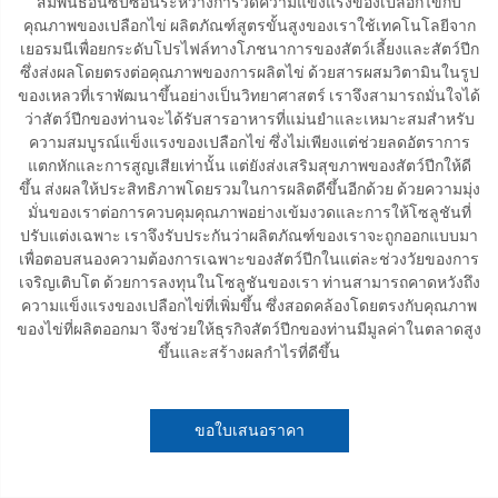
สัมพันธ์อันซับซ้อนระหว่างการวัดความแข็งแรงของเปลือกไข่กับ
คุณภาพของเปลือกไข่ ผลิตภัณฑ์สูตรขั้นสูงของเราใช้เทคโนโลยีจาก
เยอรมนีเพื่อยกระดับโปรไฟล์ทางโภชนาการของสัตว์เลี้ยงและสัตว์ปีก
ซึ่งส่งผลโดยตรงต่อคุณภาพของการผลิตไข่ ด้วยสารผสมวิตามินในรูป
ของเหลวที่เราพัฒนาขึ้นอย่างเป็นวิทยาศาสตร์ เราจึงสามารถมั่นใจได้
ว่าสัตว์ปีกของท่านจะได้รับสารอาหารที่แม่นยำและเหมาะสมสำหรับ
ความสมบูรณ์แข็งแรงของเปลือกไข่ ซึ่งไม่เพียงแต่ช่วยลดอัตราการ
แตกหักและการสูญเสียเท่านั้น แต่ยังส่งเสริมสุขภาพของสัตว์ปีกให้ดี
ขึ้น ส่งผลให้ประสิทธิภาพโดยรวมในการผลิตดีขึ้นอีกด้วย ด้วยความมุ่ง
มั่นของเราต่อการควบคุมคุณภาพอย่างเข้มงวดและการให้โซลูชันที่
ปรับแต่งเฉพาะ เราจึงรับประกันว่าผลิตภัณฑ์ของเราจะถูกออกแบบมา
เพื่อตอบสนองความต้องการเฉพาะของสัตว์ปีกในแต่ละช่วงวัยของการ
เจริญเติบโต ด้วยการลงทุนในโซลูชันของเรา ท่านสามารถคาดหวังถึง
ความแข็งแรงของเปลือกไข่ที่เพิ่มขึ้น ซึ่งสอดคล้องโดยตรงกับคุณภาพ
ของไข่ที่ผลิตออกมา จึงช่วยให้ธุรกิจสัตว์ปีกของท่านมีมูลค่าในตลาดสูง
ขึ้นและสร้างผลกำไรที่ดีขึ้น
ขอใบเสนอราคา