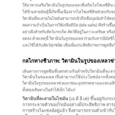
ให้อาหารเสริมวิตามินในรูปของเหลวที่เสริมไลโซเลซิทิน
ได้ข้ามสายพันธุ์นี้เกิดขึ้นเนื่องจากไลโซเลซิทินช่วยป
วิตามินที่ละลายในไขมันสามารถเข้าถึงเยื่อบุผนังลำไส้ต
ลดความจำเป็นในการใช้เกลือดีบิล (bile salts) ที่สร้างขึ้
อย่างยิ่งสำหรับสัตว์แรกเกิด สัตว์ที่อยู่ในภาวะเครียด 
ลดลง ด้วยเหตุนี้ วิตามินในรูปของเหลวร่วมกับสารอิมัลซิไ
และใช้ได้กับสัตว์ทุกชนิด เพื่อเพิ่มประสิทธิภาพการดูดซึม
กลไกทางชีวภาพ: วิตามินในรูปของเหลวช่ว
เส้นทางการดูดซึมที่แตกต่างกันสำหรับวิตามินที่ละ
วิตามินในของเหลวจึงสามารถใช้ประโยชน์จากทั้งสอ
วิตามินในรูปของเหลวช่วยเอาชนะอุปสรรคทางเมแทบอลิซ
ทั้งสองเส้นทางในลำไส้เล็ก ได้แก่
วิตามินที่ละลายในไขมัน
(เอ ดี อี เค) ขึ้นอยู่กับ
การกระจายตัวของไขมันอย่างมีประสิทธิภาพ สารล
การสร้างไมเซลล์อยู่แล้ว จึงสามารถรวมตัวเข้ากั