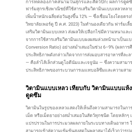
การทดลองภาคสนามในสุกรและสัตว์ปีก: ผลการดูดซึ
ฟาร์มสุกรเชิงพาณิชย์ที่ใช้สารเสริมวิตามินแบบเหลวหลา
เพิ่มน้ำหนักเฉลี่ยต่อวันสูงขึ้น 12% — ซึ่งเชื่อมโยงโดยตรง
วิทยาลัยเพอร์ดู ปี ค.ศ. 2023) ในทำนองเดียวกัน ฟาร์มเลี้ย
เสริมวิตามินแบบเหลว ส่งผลให้เปลือกไข่มีความหนาและแข็ง
จากการใช้สารเสริมวิตามินแบบผงผสมล่วงหน้ามาเป็นแบ
Conversion Ratio) อย่างสม่ำเสมอในช่วง 6–9% (ผลการ
ประสิทธิภาพดังกล่าวเกิดจากการส่งมอบสารอาหารที่ละลา
— คือลำไส้เล็กส่วนดูโอดีนัมและเจจูนัม — ซึ่งความสามาร
ประสิทธิภาพของกระบวนการเมแทบอลิซึมและความสาม
วิตามินแบบเหลว เทียบกับ วิตามินแบบแห้ง
ดูดซึม
วิตามินในรูปของเหลวแสดงให้เห็นถึงความสามารถในการดู
เม็ด หรือเม็ดยาอย่างสม่ำเสมอในสัตว์ทุกชนิด โดยหลั
แปรปรวนในการประมวลผลภายในระบบทางเดินอาหาร ในการทด
สามารถเข้าสู่ความเข้มข้นสูงสุดในพลาสมาได้เร็วกว่ารูปแ