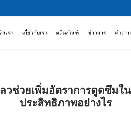
้าแรก
เกี่ยวกับเรา
ผลิตภัณฑ์
ข่าวสาร
คำถามท
วช่วยเพิ่มอัตราการดูดซึมในส
ประสิทธิภาพอย่างไร