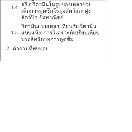
จริง: วิตามินในรูปของเหลวช่วย
เพิ่มการดูดซึมในฝูงสัตว์และฝูง
สัตว์ปีกเชิงพาณิชย์
วิตามินแบบเหลว เทียบกับ วิตามิน
แบบแห้ง: การวิเคราะห์เปรียบเทียบ
ประสิทธิภาพการดูดซึม
คำถามที่พบบ่อย