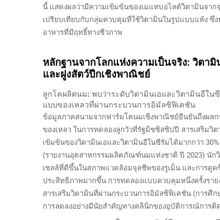
นี้ แสดงผลว่ามีความเข้มข้นของเมแทบอไลต์วิตามินจากจุลิน
เปรียบเทียบกับกลุ่มควบคุมที่ใช้วิตามินในรูปแบบแห้ง ซึ่ง
อาหารที่มีฤทธิ์ทางชีวภาพ
หลักฐานจากโลกแห่งความเป็นจริง: วิตามิน
และฝูงสัตว์ปีกเชิงพาณิชย์
ลูกโคผลิตนม: พบว่าระดับวิตามินเอและวิตามินอีในซีรัม
แบบของเหลวที่ผ่านกระบวนการอิมัลซิฟิเคชัน
ข้อมูลภาคสนามจากฟาร์มโคนมเชิงพาณิชย์ยืนยันถึงผลกร
ของเหลว ในการทดลองลูกวัวที่รัฐมิซซิสซิปปี สารเสริมวิ
เข้มข้นของวิตามินเอและวิตามินอีในซีรัมได้มากกว่า 30% 
(รายงานอุตสาหกรรมผลิตภัณฑ์นมแห่งชาติ ปี 2023) นัก
เซลล์ที่ดีขึ้นในสภาพแวดล้อมจุลชีพของรูเม็น และการดูด
ประสิทธิภาพมากขึ้น การทดลองแบบควบคุมหนึ่งครั้งรายงาน
สารเสริมวิตามินที่ผ่านกระบวนการอิมัลซิฟิเคชัน (การศึก
การลดลงอย่างมีนัยสำคัญทางคลินิกของอุบัติการณ์การติ