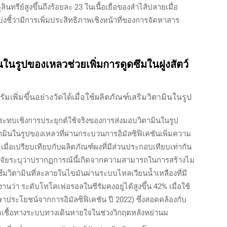
ทรีย์สูงขึ้นถึงร้อยละ 23 ในเนื้อเยื่อของลำไส้ปลายเมื่อ
บ่งชี้ว่ามีการเพิ่มประสิทธิภาพเชิงหน้าที่ของการจัดหาสาร
ในรูปของเหลวช่วยเพิ่มการดูดซึมในฝูงสัตว์
เพิ่มขึ้นอย่างวัดได้เมื่อใช้ผลิตภัณฑ์เสริมวิตามินในรูป
ะทบเชิงการประยุกต์ใช้จริงของการส่งมอบวิตามินในรูป
ตามินในรูปของเหลวที่ผ่านกระบวนการอิมัลซิฟิเคชันเพิ่มความ
เมื่อเปรียบเทียบกับผลิตภัณฑ์ผงที่มีส่วนประกอบเทียบเท่ากัน
วิจัยระบุว่าปรากฏการณ์นี้เกิดจากความสามารถในการสร้างไม
ซึมวิตามินที่ละลายในไขมันผ่านระบบไหลเวียนน้ำเหลืองที่มี
ว่า ระดับโทโคเฟอรอลในซีรัมคงอยู่ได้สูงขึ้น 42% เมื่อใช้
ษาประโยชน์จากการอิมัลซิฟิเคชัน ปี 2022) ซึ่งสอดคล้องกับ
ดเชื้อทางระบบทางเดินหายใจในช่วงวิกฤตหลังหย่านม