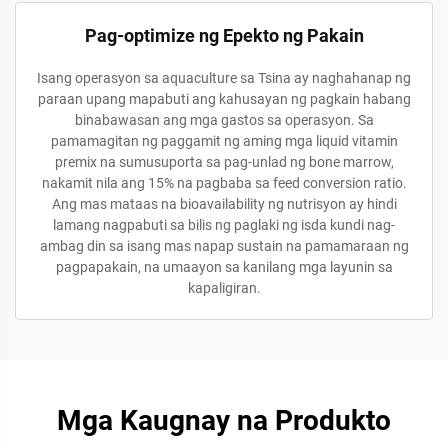
Pag-optimize ng Epekto ng Pakain
Isang operasyon sa aquaculture sa Tsina ay naghahanap ng
paraan upang mapabuti ang kahusayan ng pagkain habang
binabawasan ang mga gastos sa operasyon. Sa
pamamagitan ng paggamit ng aming mga liquid vitamin
premix na sumusuporta sa pag-unlad ng bone marrow,
nakamit nila ang 15% na pagbaba sa feed conversion ratio.
Ang mas mataas na bioavailability ng nutrisyon ay hindi
lamang nagpabuti sa bilis ng paglaki ng isda kundi nag-
ambag din sa isang mas napap sustain na pamamaraan ng
pagpapakain, na umaayon sa kanilang mga layunin sa
kapaligiran.
Mga Kaugnay na Produkto