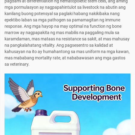
pagdami at differentiation ng hematopoietic stem cells, ang aming
mga pormulasyon ay nagpapahintulot sa livestock na abutin ang
kanilang buong potensyal sa paglaki habang nakikibaka nang
epektibo laban sa mga pathogen sa pamamagitan ng immune
response. Ang mga hayop na may optimal na function ng bone
marrow ay nagpapakita ng mas mabilis na paggaling mula sa
karamdaman, mas mataas na resistance sa sakit, at mas mahusay
na pangkalahatang vitality. Ang pagsesentro sa kalidad at
kahusayan na ito ay humahantong sa mas uniform na mga kawan,
mas mababang mortality rate, at nababawasan ang mga gastos
sa veterinary.