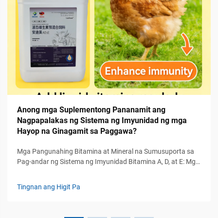
Anong mga Suplementong Pananamit ang
Nagpapalakas ng Sistema ng Imyunidad ng mga
Hayop na Ginagamit sa Paggawa?
Mga Pangunahing Bitamina at Mineral na Sumusuporta sa
Pag-andar ng Sistema ng Imyunidad Bitamina A, D, at E: Mga
Pangunahing Regulator ng Likas at Nakaukolan na
Imyunidad Ang mga bitamina A, D, at E ay gumaganap ng
Tingnan ang Higit Pa
mahahalagang papel sa pagreregula ng parehong likas at
nakaukolan na sistema ng imyunidad ng mga hayop na
pananim...