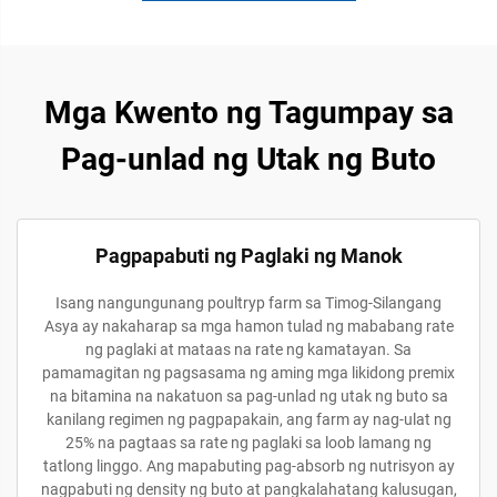
Mga Kwento ng Tagumpay sa
Pag-unlad ng Utak ng Buto
Pagpapabuti ng Paglaki ng Manok
Isang nangungunang poultryp farm sa Timog-Silangang
Asya ay nakaharap sa mga hamon tulad ng mababang rate
ng paglaki at mataas na rate ng kamatayan. Sa
pamamagitan ng pagsasama ng aming mga likidong premix
na bitamina na nakatuon sa pag-unlad ng utak ng buto sa
kanilang regimen ng pagpapakain, ang farm ay nag-ulat ng
25% na pagtaas sa rate ng paglaki sa loob lamang ng
tatlong linggo. Ang mapabuting pag-absorb ng nutrisyon ay
nagpabuti ng density ng buto at pangkalahatang kalusugan,