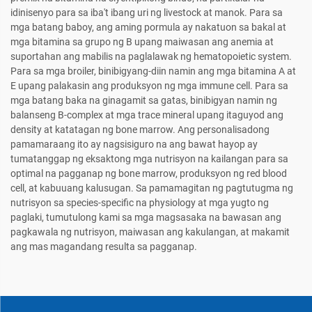
idinisenyo para sa iba't ibang uri ng livestock at manok. Para sa
mga batang baboy, ang aming pormula ay nakatuon sa bakal at
mga bitamina sa grupo ng B upang maiwasan ang anemia at
suportahan ang mabilis na paglalawak ng hematopoietic system.
Para sa mga broiler, binibigyang-diin namin ang mga bitamina A at
E upang palakasin ang produksyon ng mga immune cell. Para sa
mga batang baka na ginagamit sa gatas, binibigyan namin ng
balanseng B-complex at mga trace mineral upang itaguyod ang
density at katatagan ng bone marrow. Ang personalisadong
pamamaraang ito ay nagsisiguro na ang bawat hayop ay
tumatanggap ng eksaktong mga nutrisyon na kailangan para sa
optimal na pagganap ng bone marrow, produksyon ng red blood
cell, at kabuuang kalusugan. Sa pamamagitan ng pagtutugma ng
nutrisyon sa species-specific na physiology at mga yugto ng
paglaki, tumutulong kami sa mga magsasaka na bawasan ang
pagkawala ng nutrisyon, maiwasan ang kakulangan, at makamit
ang mas magandang resulta sa pagganap.