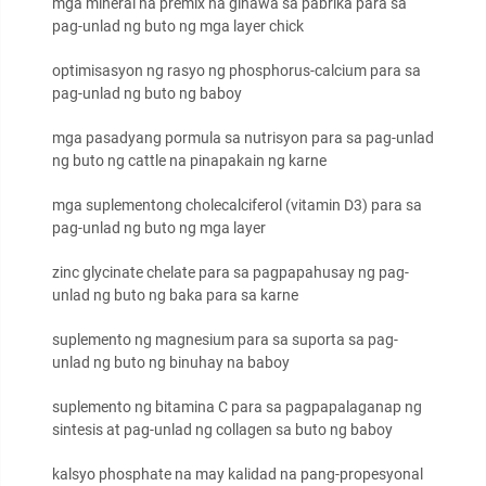
mga mineral na premix na ginawa sa pabrika para sa
pag-unlad ng buto ng mga layer chick
optimisasyon ng rasyo ng phosphorus-calcium para sa
pag-unlad ng buto ng baboy
mga pasadyang pormula sa nutrisyon para sa pag-unlad
ng buto ng cattle na pinapakain ng karne
mga suplementong cholecalciferol (vitamin D3) para sa
pag-unlad ng buto ng mga layer
zinc glycinate chelate para sa pagpapahusay ng pag-
unlad ng buto ng baka para sa karne
suplemento ng magnesium para sa suporta sa pag-
unlad ng buto ng binuhay na baboy
suplemento ng bitamina C para sa pagpapalaganap ng
sintesis at pag-unlad ng collagen sa buto ng baboy
kalsyo phosphate na may kalidad na pang-propesyonal