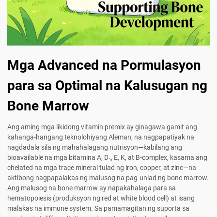
Mga Advanced na Pormulasyon
para sa Optimal na Kalusugan ng
Bone Marrow
Ang aming mga likidong vitamin premix ay ginagawa gamit ang
kahanga-hangang teknolohiyang Aleman, na nagpapatiyak na
nagdadala sila ng mahahalagang nutrisyon—kabilang ang
bioavailable na mga bitamina A, D₃, E, K, at B-complex, kasama ang
chelated na mga trace mineral tulad ng iron, copper, at zinc—na
aktibong nagpapalakas ng malusog na pag-unlad ng bone marrow.
Ang malusog na bone marrow ay napakahalaga para sa
hematopoiesis (produksyon ng red at white blood cell) at isang
malakas na immune system. Sa pamamagitan ng suporta sa