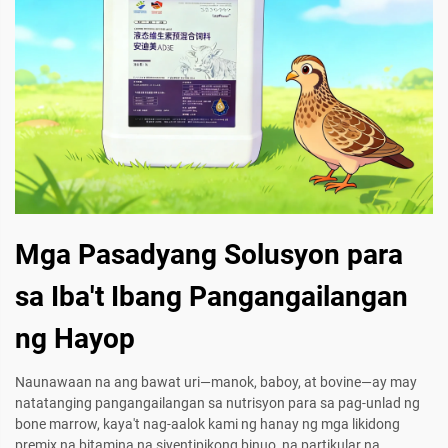
Mga Pasadyang Solusyon para
sa Iba't Ibang Pangangailangan
ng Hayop
Naunawaan na ang bawat uri—manok, baboy, at bovine—ay may
natatanging pangangailangan sa nutrisyon para sa pag-unlad ng
bone marrow, kaya't nag-aalok kami ng hanay ng mga likidong
premix na bitamina na siyentipikong binuo, na partikular na