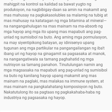
mahigpit na kontrol sa kalidad sa bawat yugto ng
produksyon, na nagbibigay-daan sa amin na makamit ang
mas mahusay na pagkakasolubles sa malamig na tubig at
mas mahusay na katatagan ng mga bitamina at mineral—
na nangangahulugan na mas mainam na ma-absorb ng
mga hayop ang mga ito upang mas mapabuti ang pag-
unlad ng sumisibol na buto. Ang aming mga pormulasyon,
na may siyentipikong batayan, ay idinisenyo upang
tugunan ang mga partikular na pangangailangan ng iba't
ibang uri ng hayop na ginagamit sa pagsasaka at manok,
na nangangatiwala sa tamang paghahatid ng mga
nutrisyon sa tamang panahon. Tinutulungan namin ang
mga magsasaka na mapabuti ang pag-unlad ng sumisibol
na buto ng kanilang hayop upang makamit ang mas
mainam na paglaki, mas malakas na immune system, at
mas mainam na pangkalahatang komposisyon ng buto.
Nakatutulong ito sa pagtaas ng pagkakahaba-haba ng
industriya ng pagsasaka ng hayop.