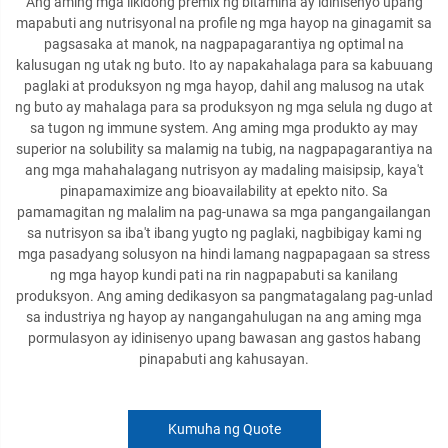
Ang aming mga likidong premix ng bitamina ay idinisenyo upang
mapabuti ang nutrisyonal na profile ng mga hayop na ginagamit sa
pagsasaka at manok, na nagpapagarantiya ng optimal na
kalusugan ng utak ng buto. Ito ay napakahalaga para sa kabuuang
paglaki at produksyon ng mga hayop, dahil ang malusog na utak
ng buto ay mahalaga para sa produksyon ng mga selula ng dugo at
sa tugon ng immune system. Ang aming mga produkto ay may
superior na solubility sa malamig na tubig, na nagpapagarantiya na
ang mga mahahalagang nutrisyon ay madaling maisipsip, kaya't
pinapamaximize ang bioavailability at epekto nito. Sa
pamamagitan ng malalim na pag-unawa sa mga pangangailangan
sa nutrisyon sa iba't ibang yugto ng paglaki, nagbibigay kami ng
mga pasadyang solusyon na hindi lamang nagpapagaan sa stress
ng mga hayop kundi pati na rin nagpapabuti sa kanilang
produksyon. Ang aming dedikasyon sa pangmatagalang pag-unlad
sa industriya ng hayop ay nangangahulugan na ang aming mga
pormulasyon ay idinisenyo upang bawasan ang gastos habang
pinapabuti ang kahusayan.
Kumuha ng Quote