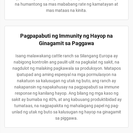
na humantong sa mas mababang rate ng kamatayan at
mas mataas na kinita.
Pagpapabuti ng Immunity ng Hayop na
Ginagamit sa Paggawa
Isang malawakang cattle ranch sa Silangang Europa ay
nabigong kontrolin ang paulit-ulit na pagkalat ng sakit, na
nagdulot ng malaking pagkawala sa produksyon. Matapos
ipatupad ang aming espesyal na mga pormulasyon na
nakatuon sa kalusugan ng utak ng buto, ang ranch ay
nakapansin ng napakahusay na pagpapabuti sa immune
response ng kanilang hayop. Ang bilang ng mga kaso ng
sakit ay bumaba ng 40%, at ang kabuuang produktibidad ay
tumataas, na nagpapakita ng mahalagang papel ng pag-
unlad ng utak ng buto sa kalusugan ng hayop na ginagamit
sa piggawa.