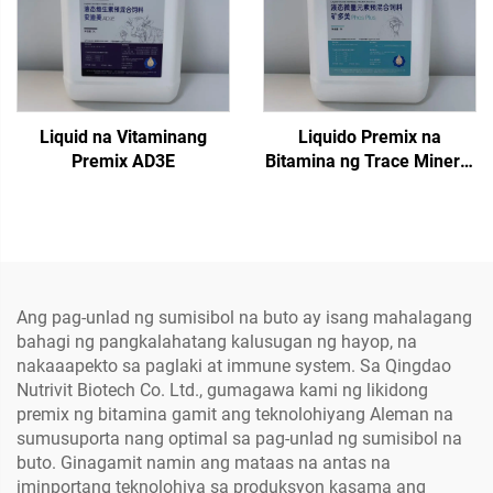
Liquid na Vitaminang
Liquido Premix na
Premix AD3E
Bitamina ng Trace Mineral
Phos Plus
Ang pag-unlad ng sumisibol na buto ay isang mahalagang
bahagi ng pangkalahatang kalusugan ng hayop, na
nakaaapekto sa paglaki at immune system. Sa Qingdao
Nutrivit Biotech Co. Ltd., gumagawa kami ng likidong
premix ng bitamina gamit ang teknolohiyang Aleman na
sumusuporta nang optimal sa pag-unlad ng sumisibol na
buto. Ginagamit namin ang mataas na antas na
iminportang teknolohiya sa produksyon kasama ang