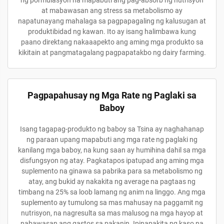
ng pormulasyon na mapabuti ang pag-absorb ng nutrisyon
at mabawasan ang stress sa metabolismo ay
napatunayang mahalaga sa pagpapagaling ng kalusugan at
produktibidad ng kawan. Ito ay isang halimbawa kung
paano direktang nakaaapekto ang aming mga produkto sa
kikitain at pangmatagalang pagpapatakbo ng dairy farming.
Pagpapahusay ng Mga Rate ng Paglaki sa
Baboy
Isang tagapag-produkto ng baboy sa Tsina ay naghahanap
ng paraan upang mapabuti ang mga rate ng paglaki ng
kanilang mga baboy, na kung saan ay humihina dahil sa mga
disfungsyon ng atay. Pagkatapos ipatupad ang aming mga
suplemento na ginawa sa pabrika para sa metabolismo ng
atay, ang bukid ay nakakita ng average na pagtaas ng
timbang na 25% sa loob lamang ng anim na linggo. Ang mga
suplemento ay tumulong sa mas mahusay na paggamit ng
nutrisyon, na nagresulta sa mas malusog na mga hayop at
nabawasan ang gastos sa pakanin. Ipinapakita ng kaso na