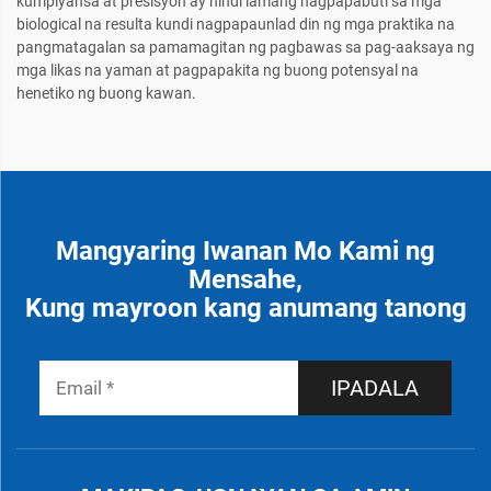
kumpiyansa at presisyon ay hindi lamang nagpapabuti sa mga
biological na resulta kundi nagpapaunlad din ng mga praktika na
pangmatagalan sa pamamagitan ng pagbawas sa pag-aaksaya ng
mga likas na yaman at pagpapakita ng buong potensyal na
henetiko ng buong kawan.
Mangyaring Iwanan Mo Kami ng
Mensahe,
Kung mayroon kang anumang tanong
IPADALA