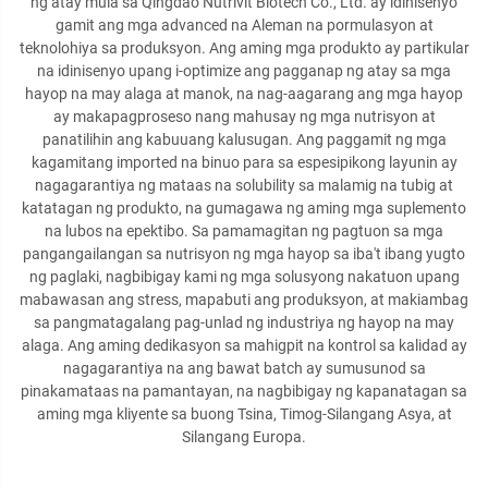
ng atay mula sa Qingdao Nutrivit Biotech Co., Ltd. ay idinisenyo
gamit ang mga advanced na Aleman na pormulasyon at
teknolohiya sa produksyon. Ang aming mga produkto ay partikular
na idinisenyo upang i-optimize ang pagganap ng atay sa mga
hayop na may alaga at manok, na nag-aagarang ang mga hayop
ay makapagproseso nang mahusay ng mga nutrisyon at
panatilihin ang kabuuang kalusugan. Ang paggamit ng mga
kagamitang imported na binuo para sa espesipikong layunin ay
nagagarantiya ng mataas na solubility sa malamig na tubig at
katatagan ng produkto, na gumagawa ng aming mga suplemento
na lubos na epektibo. Sa pamamagitan ng pagtuon sa mga
pangangailangan sa nutrisyon ng mga hayop sa iba't ibang yugto
ng paglaki, nagbibigay kami ng mga solusyong nakatuon upang
mabawasan ang stress, mapabuti ang produksyon, at makiambag
sa pangmatagalang pag-unlad ng industriya ng hayop na may
alaga. Ang aming dedikasyon sa mahigpit na kontrol sa kalidad ay
nagagarantiya na ang bawat batch ay sumusunod sa
pinakamataas na pamantayan, na nagbibigay ng kapanatagan sa
aming mga kliyente sa buong Tsina, Timog-Silangang Asya, at
Silangang Europa.