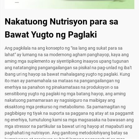
Nakatuong Nutrisyon para sa
Bawat Yugto ng Paglaki
Ang pagkilala na ang konsepto ng "isa lang ang sukat para sa
lahat" ay lumang na sa modernong agham panghayop, kaya ang
aming mga suplemento ay siyentipikong inaayos upang tugunan
ang natatanging pangangailangan sa pisikal na pag-unlad ng iba't
ibang uri ng hayop sa bawat mahalagang yugto ng paglaki. Kung
ito man ay pamamahala sa mataas na pangangailangan ng
enerhiya sa panahon ng pinakamataas na produksyon o sa
sensitibong yugto ng paglaki ng mga batang hayop, ang aming
nakatuong pamamaraan ay nagsisiguro na maibigay ang
eksaktong mga prekurso ng metabolismo. Sa pamamagitan ng
pagbibigay ng tiyak na suporta sa paggana ng atay at sa paggamit
ng enerhiya, tumutulong kami sa mga magsasaka na bawasan ang
mga stressor na partikular sa bawat uri ng hayop at mapabuti ang
paghahati ng nutrisyon. Ang ganitong metodolohiyang batay sa