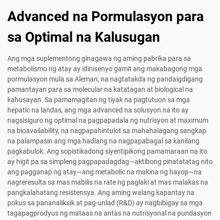
Advanced na Pormulasyon para
sa Optimal na Kalusugan
Ang mga suplementong ginagawa ng aming pabrika para sa
metabolismo ng atay ay idinisenyo gamit ang makabagong mga
pormulasyon mula sa Aleman, na nagtatakda ng pandaigdigang
pamantayan para sa molecular na katatagan at biological na
kahusayan. Sa pamamagitan ng tiyak na pagtutuon sa mga
hepatic na landas, ang mga advanced na solusyon na ito ay
nagsisiguro ng optimal na pagpapadala ng nutrisyon at maximum
na bioavailability, na nagpapahintulot sa mahahalagang sangkap
na palampasin ang mga hadlang na nagpapabagal sa kanilang
pagkabulok. Ang sopistikadong siyentipikong pamamaraan na ito
ay higit pa sa simpleng pagpapadagdag—aktibong pinatatatag nito
ang pagganap ng atay—ang metabolic na makina ng hayop—na
nagreresulta sa mas mabilis na rate ng paglaki at mas malakas na
pangkalahatang resistensya. Ang aming walang kapantay na
pokus sa pananaliksik at pag-unlad (R&D) ay nagbibigay sa mga
tagapagprodyus ng mataas na antas na nutrisyonal na pundasyon