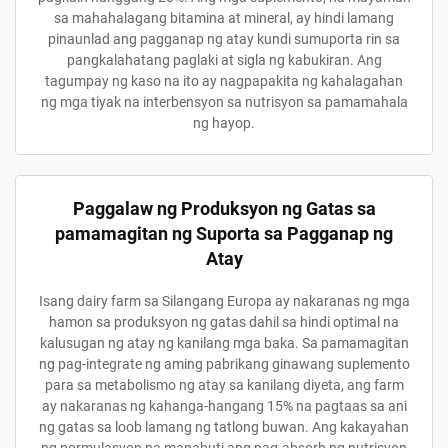
sa mahahalagang bitamina at mineral, ay hindi lamang
pinaunlad ang pagganap ng atay kundi sumuporta rin sa
pangkalahatang paglaki at sigla ng kabukiran. Ang
tagumpay ng kaso na ito ay nagpapakita ng kahalagahan
ng mga tiyak na interbensyon sa nutrisyon sa pamamahala
ng hayop.
Paggalaw ng Produksyon ng Gatas sa
pamamagitan ng Suporta sa Pagganap ng
Atay
Isang dairy farm sa Silangang Europa ay nakaranas ng mga
hamon sa produksyon ng gatas dahil sa hindi optimal na
kalusugan ng atay ng kanilang mga baka. Sa pamamagitan
ng pag-integrate ng aming pabrikang ginawang suplemento
para sa metabolismo ng atay sa kanilang diyeta, ang farm
ay nakaranas ng kahanga-hangang 15% na pagtaas sa ani
ng gatas sa loob lamang ng tatlong buwan. Ang kakayahan