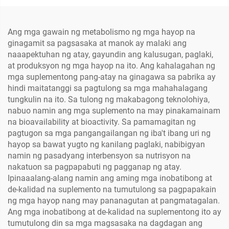
Ang mga gawain ng metabolismo ng mga hayop na
ginagamit sa pagsasaka at manok ay malaki ang
naaapektuhan ng atay, gayundin ang kalusugan, paglaki,
at produksyon ng mga hayop na ito. Ang kahalagahan ng
mga suplementong pang-atay na ginagawa sa pabrika ay
hindi maitatanggi sa pagtulong sa mga mahahalagang
tungkulin na ito. Sa tulong ng makabagong teknolohiya,
nabuo namin ang mga suplemento na may pinakamainam
na bioavailability at bioactivity. Sa pamamagitan ng
pagtugon sa mga pangangailangan ng iba't ibang uri ng
hayop sa bawat yugto ng kanilang paglaki, nabibigyan
namin ng pasadyang interbensyon sa nutrisyon na
nakatuon sa pagpapabuti ng pagganap ng atay.
Ipinaaalang-alang namin ang aming mga inobatibong at
de-kalidad na suplemento na tumutulong sa pagpapakain
ng mga hayop nang may pananagutan at pangmatagalan.
Ang mga inobatibong at de-kalidad na suplementong ito ay
tumutulong din sa mga magsasaka na dagdagan ang