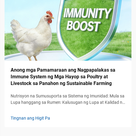
Anong mga Pamamaraan ang Nagpapalakas sa
Immune System ng Mga Hayop sa Poultry at
Livestock sa Panahon ng Sustainable Farming
Nutrisyon na Sumusuporta sa Sistema ng Imunidad: Mula sa
Lupa hanggang sa Rumen: Kalusugan ng Lupa at Kalidad ng
Forage Bilang Pangunahing Modulator ng Imunidad: Ang
kalusugan ng mga ekosistem ng lupa ay may mahalagang
Tingnan ang Higit Pa
papel sa pagpapalakas ng imunidad ng mga hayop, na kung
saan ay nagsisilbing pundasyon kung paano ang nutrisy...