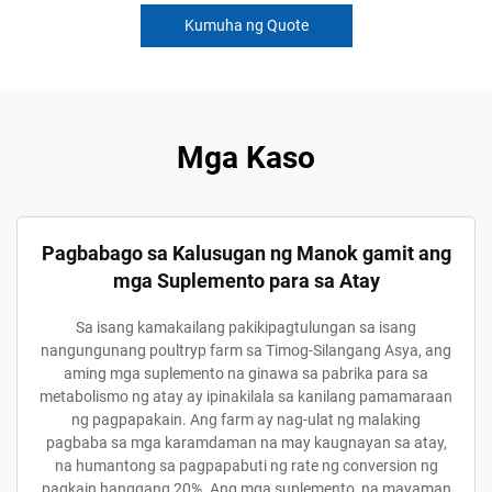
Kumuha ng Quote
Mga Kaso
Pagbabago sa Kalusugan ng Manok gamit ang
mga Suplemento para sa Atay
Sa isang kamakailang pakikipagtulungan sa isang
nangungunang poultryp farm sa Timog-Silangang Asya, ang
aming mga suplemento na ginawa sa pabrika para sa
metabolismo ng atay ay ipinakilala sa kanilang pamamaraan
ng pagpapakain. Ang farm ay nag-ulat ng malaking
pagbaba sa mga karamdaman na may kaugnayan sa atay,
na humantong sa pagpapabuti ng rate ng conversion ng
pagkain hanggang 20%. Ang mga suplemento, na mayaman