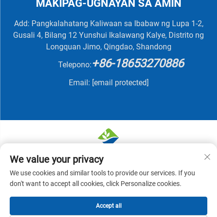
MAKIPAG-UGNAYAN SA AMIN
Add: Pangkalahatang Kaliwaan sa Ibabaw ng Lupa 1-2,
Gusali 4, Bilang 12 Yunshui Ikalawang Kalye, Distrito ng
Longquan Jimo, Qingdao, Shandong
+86-18653270886
Telepono:
Email:
[email protected]
We value your privacy
Karapatan sa Pagmamay-ari © 2025 ni QINGDAO
We use cookies and similar tools to provide our services. If you
NUTRIVIT BIOTECH CO., LTD -
Patakaran sa
don't want to accept all cookies, click Personalize cookies.
Pagkakapribado
Accept all