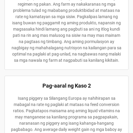
regimen ng pakan. Ang farm ay nakakaranas ng mga
problema tulad ng mababang produktibidad at mataas na
rate ng kamatayan sa mga sisiw. Pagkalipas lamang ng
isang buwan ng paggamit ng aming produkto, napansin ng
magsasaka hindi lamang ang pagbuti sa ani ng itlog kundi
pati na rin ang mas malusog na sisiw na may mas mainam
na pagtaas ng timbang. Ang aming pormulasyon ay
nagbigay ng mahahalagang nutrisyon na kailangan para sa
optimal na paglaki at pag-unlad, na nagbawas nang malaki
sa mga nawala ng farm at nagpabuti sa kanilang kikitain.
Pag-aaral ng Kaso 2
Isang piggery sa Silangang Europa ay nahihirapan sa
mabagal na rate ng paglaki at mataas na feed conversion
ratios. Pagkatapos maisama ang aming liquid vitamins na
may manganese sa kanilang programa sa pagpapakain,
naranasan ng piggery ang isang kahanga-hangang
pagbabago. Ang average daily weight gain ng mga baboy ay