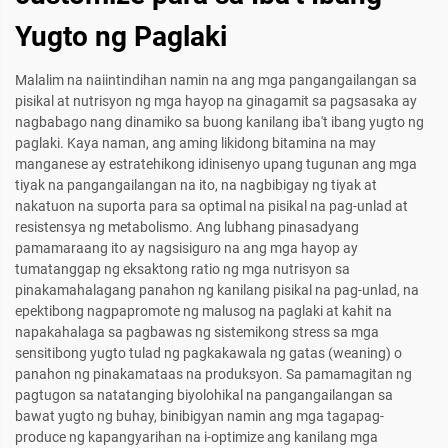
Yugto ng Paglaki
Malalim na naiintindihan namin na ang mga pangangailangan sa
pisikal at nutrisyon ng mga hayop na ginagamit sa pagsasaka ay
nagbabago nang dinamiko sa buong kanilang iba't ibang yugto ng
paglaki. Kaya naman, ang aming likidong bitamina na may
manganese ay estratehikong idinisenyo upang tugunan ang mga
tiyak na pangangailangan na ito, na nagbibigay ng tiyak at
nakatuon na suporta para sa optimal na pisikal na pag-unlad at
resistensya ng metabolismo. Ang lubhang pinasadyang
pamamaraang ito ay nagsisiguro na ang mga hayop ay
tumatanggap ng eksaktong ratio ng mga nutrisyon sa
pinakamahalagang panahon ng kanilang pisikal na pag-unlad, na
epektibong nagpapromote ng malusog na paglaki at kahit na
napakahalaga sa pagbawas ng sistemikong stress sa mga
sensitibong yugto tulad ng pagkakawala ng gatas (weaning) o
panahon ng pinakamataas na produksyon. Sa pamamagitan ng
pagtugon sa natatanging biyolohikal na pangangailangan sa
bawat yugto ng buhay, binibigyan namin ang mga tagapag-
produce ng kapangyarihan na i-optimize ang kanilang mga