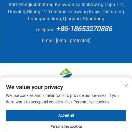
Add: Pangkalahatang Kaliwaan sa Ibabaw ng Lupa 1-2,
Gusali 4, Bilang 12 Yunshui Ikalawang Kalye, Distrito ng
Longquan Jimo, Qingdao, Shandong
+86-18653270886
Telepono:
Email:
[email protected]
We value your privacy
Karapatan sa Pagmamay-ari © 2025 ni QINGDAO
We use cookies and similar tools to provide our services. If you
NUTRIVIT BIOTECH CO., LTD -
Patakaran sa
don't want to accept all cookies, click Personalize cookies.
Pagkakapribado
Accept all
Personalize cookies