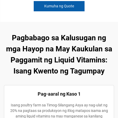
Kumuha ng Quote
Pagbabago sa Kalusugan ng
mga Hayop na May Kaukulan sa
Paggamit ng Liquid Vitamins:
Isang Kwento ng Tagumpay
Pag-aaral ng Kaso 1
Isang poultry farm sa Timog-Silangang Asya ay nag-ulat ng
20% na pagtaas sa produksyon ng itlog matapos isama ang
aming liquid vitamins na may manganese sa kanilang