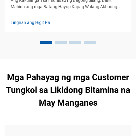
Ang Kakulangan sa Imunidad ng Bagong Silang: Bakit
Mahina ang mga Batang Hayop Kapag Walang Aktibong
Suporta sa Imunidad: Pisikal na di-katapangan: Kakulangan
sa imunidad na nakauugnay at pagkasalig sa pasibong
Tingnan ang Higit Pa
paglipat: Kapag isinilang ang mga batang ruminante, ang
kanilang mga sistemang imun na nakauugnay ay hindi pa
ganap...
Mga Pahayag ng mga Customer
Tungkol sa Likidong Bitamina na
May Manganes