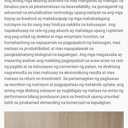
Ang aming mga likidong bitamina na may manganes ay maingat na
binubuo para sa pinakamataas na bioavailability, na gumagamit ng
advanced na emulsification technology upang matiyak na ang mga
hayop sa livestock ay makakasipsip ng mga mahahalagang
nutrisyon na ito nang may hindi pa nakikita na kahusayan. Ang
napakahusay na rate ng pag-absorb ay mahalaga upang i-optimize
ang pag-unlad ng skeletal at mga enzymatic function, na
humahantong sa napapansin na pagpapabuti ng kalusugan, mas
mataas na produktibidad, at mas napapalawak na
pangkalahatang biological na kagalingan. Ang mga magsasaka ay
maaaring asahan ang malaking pagpapabuti sa araw-araw na rate
ng paglaki at sa kahusayan ng conversion ng pakan, na direktang
nagreresulta sa mas mahusay na ekonomikong resulta at mas
mataas na return on investment. Sa pamamagitan ng pagbawas
sa excretion ng nutrisyon at pagpapataas ng metabolic uptake, ang
aming mga likidong solusyon ay nagbibigay ng mataas na antas ng
performance bilang pundasyon para sa livestock upang umunlad
kahit sa pinakamad demanding na komersyal na kapaligiran.