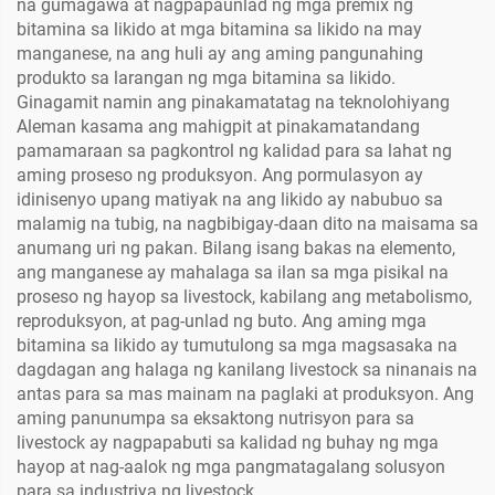
na gumagawa at nagpapaunlad ng mga premix ng
bitamina sa likido at mga bitamina sa likido na may
manganese, na ang huli ay ang aming pangunahing
produkto sa larangan ng mga bitamina sa likido.
Ginagamit namin ang pinakamatatag na teknolohiyang
Aleman kasama ang mahigpit at pinakamatandang
pamamaraan sa pagkontrol ng kalidad para sa lahat ng
aming proseso ng produksyon. Ang pormulasyon ay
idinisenyo upang matiyak na ang likido ay nabubuo sa
malamig na tubig, na nagbibigay-daan dito na maisama sa
anumang uri ng pakan. Bilang isang bakas na elemento,
ang manganese ay mahalaga sa ilan sa mga pisikal na
proseso ng hayop sa livestock, kabilang ang metabolismo,
reproduksyon, at pag-unlad ng buto. Ang aming mga
bitamina sa likido ay tumutulong sa mga magsasaka na
dagdagan ang halaga ng kanilang livestock sa ninanais na
antas para sa mas mainam na paglaki at produksyon. Ang
aming panunumpa sa eksaktong nutrisyon para sa
livestock ay nagpapabuti sa kalidad ng buhay ng mga
hayop at nag-aalok ng mga pangmatagalang solusyon
para sa industriya ng livestock.