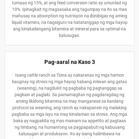
tumaas ng 15%, at ang feed conversion ratio ay umunlad ng
10%. Ipinagkait ng magsasaka ang tagumpay na ito sa mas
mahusay na absorption ng nutrisyon na ibinibigay ng aming
liquid vitamins, na nagsiguro na natatanggap ng mga hayop
ang kinakailangang bitamina at mineral para sa optimal na
kalusugan.
Pag-aaral na Kaso 3
Isang cattle ranch sa Tsina ay nakaranas ng mga hamon
kaugnay ng stress ng mga hayop habang iniiwan ang gatas
(weaning), na nagdulot ng pagbaba ng pagtanggap sa
pagkain at paglaki. Sa pamamagitan ng pagdaragdag ng
aming likidong bitamina na may manganese sa kanilang
protocol sa weaning, ang ranch ay nakapansin ng malaking
pagbaba sa mga isyu na may kinalaman sa stress. Ang mga
baka ay nagpakita ng mas mainam na appetito at pagtaas
ng timbang, na humantong sa pagpapabuti ng kabuuang
kalusugan at produksyon. Ito ay isang halimbawa na