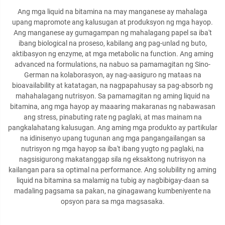
Ang mga liquid na bitamina na may manganese ay mahalaga
upang mapromote ang kalusugan at produksyon ng mga hayop.
Ang manganese ay gumagampan ng mahalagang papel sa iba't
ibang biological na proseso, kabilang ang pag-unlad ng buto,
aktibasyon ng enzyme, at mga metabolic na function. Ang aming
advanced na formulations, na nabuo sa pamamagitan ng Sino-
German na kolaborasyon, ay nag-aasiguro ng mataas na
bioavailability at katatagan, na nagpapahusay sa pag-absorb ng
mahahalagang nutrisyon. Sa pamamagitan ng aming liquid na
bitamina, ang mga hayop ay maaaring makaranas ng nabawasan
ang stress, pinabuting rate ng paglaki, at mas mainam na
pangkalahatang kalusugan. Ang aming mga produkto ay partikular
na idinisenyo upang tugunan ang mga pangangailangan sa
nutrisyon ng mga hayop sa iba't ibang yugto ng paglaki, na
nagsisigurong makatanggap sila ng eksaktong nutrisyon na
kailangan para sa optimal na performance. Ang solubility ng aming
liquid na bitamina sa malamig na tubig ay nagbibigay-daan sa
madaling pagsama sa pakan, na ginagawang kumbeniyente na
opsyon para sa mga magsasaka.