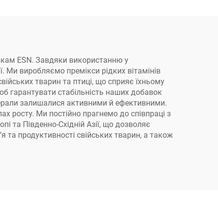
бавкам ESN. Завдяки використанню у
ї. Ми виробляємо премікси рідких вітамінів
свійських тварин та птиці, що сприяє їхньому
щоб гарантувати стабільність наших добавок
інерали залишалися активними й ефективними.
ах росту. Ми постійно прагнемо до співпраці з
і та Південно-Східній Азії, що дозволяє
я та продуктивності свійських тварин, а також