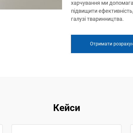
харчування ми допомага
підвищити ефективність
галузі тваринництва.
Отримати розраху
Кейси