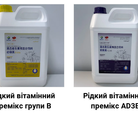
дкий вітамінний
Рідкий вітамін
ремікс групи В
премікс AD3