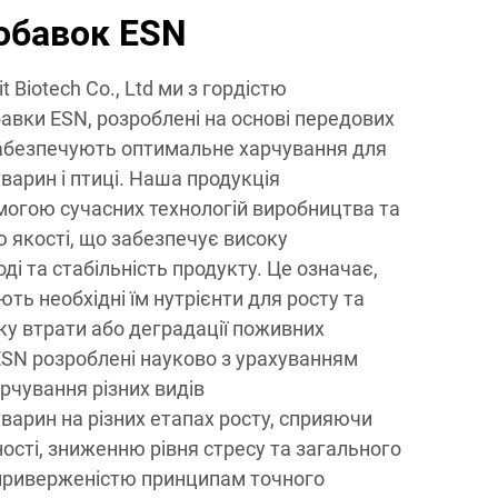
обавок ESN
it Biotech Co., Ltd ми з гордістю
авки ESN, розроблені на основі передових
абезпечують оптимальне харчування для
варин і птиці. Наша продукція
могою сучасних технологій виробництва та
 якості, що забезпечує високу
оді та стабільність продукту. Це означає,
ть необхідні їм нутрієнти для росту та
ку втрати або деградації поживних
ESN розроблені науково з урахуванням
рчування різних видів
варин на різних етапах росту, сприяючи
сті, зниженню рівня стресу та загального
 приверженістю принципам точного