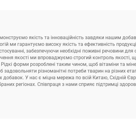
ми демонструємо якість та інноваційність завдяки нашим до
огій ми гарантуємо високу якість та ефективність продукці
застосуванні, забезпечуючи необхідні поживні речовини для 
печення якості ми впроваджуємо строгий контроль якості, 
я. Рідкі форми розроблені таким чином, щоб вітаміни та м
 задовольняти різноманітні потреби тварин на різних етап
бавок. У нас є міцна мережа по всій Китаю, Східній Європ
раних регіонах. Співпраця з нами сприяє підтримці здоров’