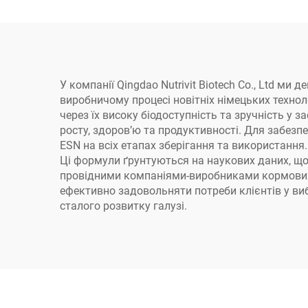
У компанії Qingdao Nutrivit Biotech Co., Ltd 
виробничому процесі новітніх німецьких технол
через їх високу біодоступність та зручність у 
росту, здоров’ю та продуктивності. Для забез
ESN на всіх етапах зберігання та використанн
Ці формули ґрунтуються на наукових даних, щоб
провідними компаніями-виробниками кормових до
ефективно задовольняти потреби клієнтів у виб
сталого розвитку галузі.