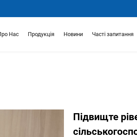
Про Нас
Продукція
Новини
Часті запитання
Підвищте рів
сільськогосп