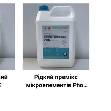
ний
Рідкий премікс
E
мікроелементів Phos
Plus