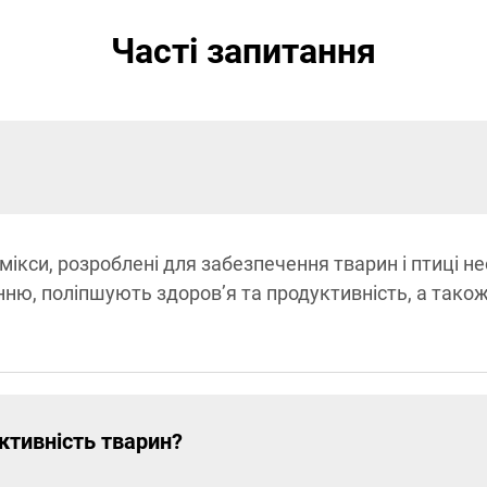
Часті запитання
емікси, розроблені для забезпечення тварин і птиці н
нню, поліпшують здоров’я та продуктивність, а тако
тивність тварин?