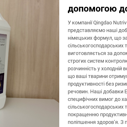
допомогою д
У компанії Qingdao Nutriv
представляємо наші доб
німецьких формул, що з
сільськогосподарських т
виготовляється за допо
строгих систем контролю
розчинність у холодній в
що ваші тварини отримую
продуктивності без ризи
речовин. Наші добавки 
специфічних вимог до ха
сільськогосподарських т
покращенню продуктивно
поліпшення здоров’я. З