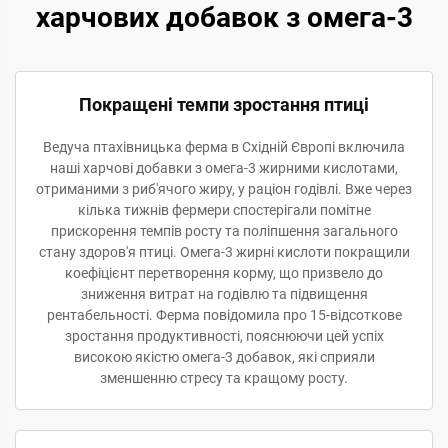
харчових добавок з омега-3
Покращені темпи зростання птиці
Ведуча птахівницька ферма в Східній Європі включила
наші харчові добавки з омега-3 жирними кислотами,
отриманими з риб'ячого жиру, у раціон годівлі. Вже через
кілька тижнів фермери спостерігали помітне
прискорення темпів росту та поліпшення загального
стану здоров'я птиці. Омега-3 жирні кислоти покращили
коефіцієнт перетворення корму, що призвело до
зниження витрат на годівлю та підвищення
рентабельності. Ферма повідомила про 15-відсоткове
зростання продуктивності, пояснюючи цей успіх
високою якістю омега-3 добавок, які сприяли
зменшенню стресу та кращому росту.