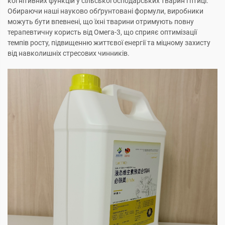
когнітивних функцій у сільськогосподарських тварин і птиці.
Обираючи наші науково обґрунтовані формули, виробники
можуть бути впевнені, що їхні тварини отримують повну
терапевтичну користь від Омега-3, що сприяє оптимізації
темпів росту, підвищенню життєвої енергії та міцному захисту
від навколишніх стресових чинників.