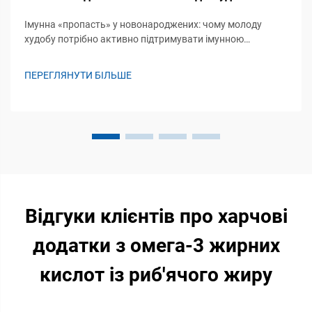
Імунна «пропасть» у новонароджених: чому молоду
худобу потрібно активно підтримувати імунною
системою. Фізіологічна незрілість: відсутність
адаптивного імунітету та залежність від пасивного
ПЕРЕГЛЯНУТИ БІЛЬШЕ
перенесення. Коли новонароджені парнокопитні
з’являються на світ, їхні адаптивні імунні системи ще не
повністю...
Відгуки клієнтів про харчові
додатки з омега-3 жирних
кислот із риб'ячого жиру