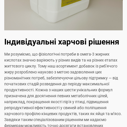
Індивідуальні харчові рішення
Ми розуміємо, що фізіологічні потреби в омега-3 жирних
кислотах значно варіюють у різних видів та на різних етапах
життєвого циклу. Тому наш асортимент добавок із риб'ячого
жиру розроблено науково з метою задоволення цих
різноманітних потреб, забезпечуючи цільову підтримку — від
початкових стадій розведення до періоду максимальної
продуктивності. Кожна з наших шести унікальних формул
призначена для досягнення певних метаболічних цілей,
наприклад, покращення якості пір'я у птиці, підвищення
репродуктивної ефективності у свиней або поліпшення
харчового профілю кінцевих продуктів, таких як яйця та м’ясо.
Завдяки таким спеціалізованим рішенням ми надаємо
фермерам можливість точно досягати встановлених