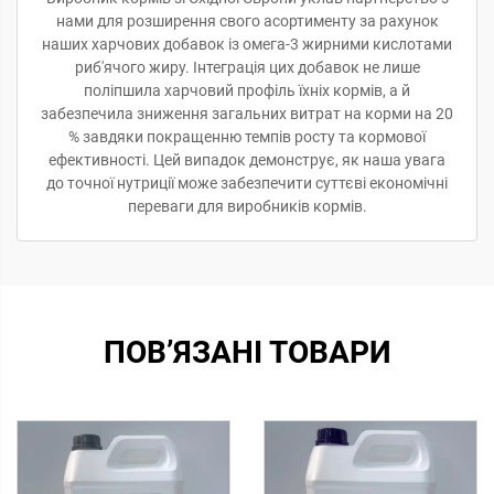
нами для розширення свого асортименту за рахунок
наших харчових добавок із омега-3 жирними кислотами
риб'ячого жиру. Інтеграція цих добавок не лише
поліпшила харчовий профіль їхніх кормів, а й
забезпечила зниження загальних витрат на корми на 20
% завдяки покращенню темпів росту та кормової
ефективності. Цей випадок демонструє, як наша увага
до точної нутриції може забезпечити суттєві економічні
переваги для виробників кормів.
ПОВ’ЯЗАНІ ТОВАРИ