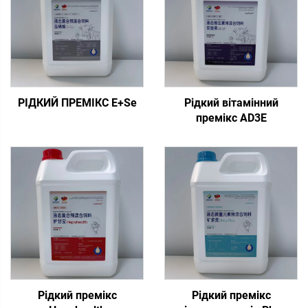
РІДКИЙ ПРЕМІКС E+Se
Рідкий вітамінний
премікс AD3E
Рідкий премікс
Рідкий премікс