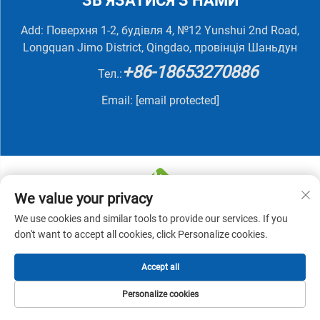
ЗВ’ЯЗАТИСЯ З НАМИ
Add: Поверхня 1-2, будівля 4, №12 Yunshui 2nd Road,
Longquan Jimo District, Qingdao, провінція Шаньдун
+86-18653270886
Тел.:
Email:
[email protected]
We value your privacy
We use cookies and similar tools to provide our services. If you
© 2025 QINGDAO NUTRIVIT BIOTECH CO., LTD. Усі
don't want to accept all cookies, click Personalize cookies.
права захищені -
Політика конфіденційності
Accept all
Personalize cookies
ГОЛОВНА
ПРОДУКТИ
ЕЛЕКТРОННА
ТЕЛ.