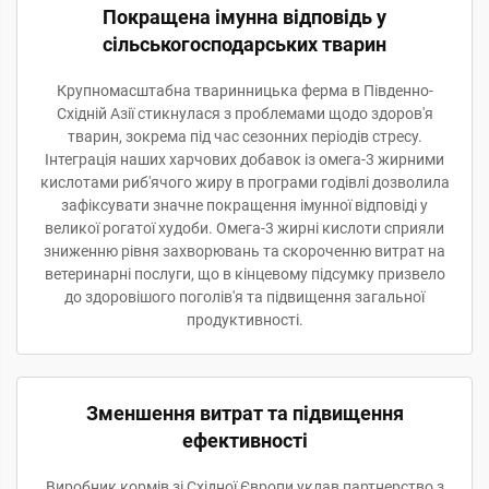
Покращена імунна відповідь у
сільськогосподарських тварин
Крупномасштабна тваринницька ферма в Південно-
Східній Азії стикнулася з проблемами щодо здоров'я
тварин, зокрема під час сезонних періодів стресу.
Інтеграція наших харчових добавок із омега-3 жирними
кислотами риб'ячого жиру в програми годівлі дозволила
зафіксувати значне покращення імунної відповіді у
великої рогатої худоби. Омега-3 жирні кислоти сприяли
зниженню рівня захворювань та скороченню витрат на
ветеринарні послуги, що в кінцевому підсумку призвело
до здоровішого поголів'я та підвищення загальної
продуктивності.
Зменшення витрат та підвищення
ефективності
Виробник кормів зі Східної Європи уклав партнерство з