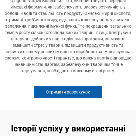
Qingdao Nutrivit Biotech Co., Ltd, використовують передові
німецькі формули, які забезпечують високу розчинність у
холодній воді та стабільність продукту. Омега-3 жирні кислоти,
отримані з риб'ячого жиру, відіграють ключову роль у зниженні
запалення, підсиленні імунної функції та покращенні загальних
темпів росту сільськогосподарських тварин і птиці. Інтегруючи
ці харчові добавки у ваші годівельні програми, ви можете
зменшити стрес у тварин, підвищити продуктивність та
сприяти сталому розвитку вашого виробництва. Наша сувора
система контролю якості гарантує, що кожна партія відповідає
найвищим стандартам, забезпечуючи тваринам точне
харчування, необхідне на кожному етапі росту.
Отримати розрахунок
Історії успіху у використанні