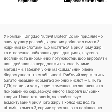
Hepahealth
мікроелементів Phos
Plus
У компанії Qingdao Nutrivit Biotech Co ми приділяємо
значну увагу розробці харчових добавок з омега-3
жирними кислотами, що містяться в риб'ячому жирі,
та створенню найкращих дослідницьких, науково-
дослідних та виробничих потужностей, щоб виробляти
наші добавки за передовими технологічними
методами, забезпечуючи максимальний рівень
біодоступності та стабільності. Риб'ячий жир містить
багато незамінних омега-3 жирних кислот — ЕПК та
ДГК, завдяки чому сприяє зменшенню запалення та
покращенню серцево-судинного здоров’я цільових
тварин. Наша технологія, яка забезпечує
всмоктування риб’ячого жиру з холодних вод та
вітамінів омега-3, сприяє зростанню та поліпшенню