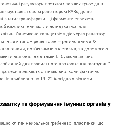
ігенетичні регулятори протягом перших трьох днів
в’язується зі своїм рецептором RARα, до неї
ві ацетилтрансферази. Ці ферменти сприяють
щоб важливі гени могли активуватися для
 клітин. Одночасно кальцитріол діє через рецептор
 із іншим типом рецепторів — ретиноїдними X-
 над генами, пов’язаними з кістками, за допомогою
нти відповіді на вітамін D. Сумісна дія цих
необхідний для правильного проходження гаструляції.
ці процеси працюють оптимально, вони фактично
ків приблизно на 18–22 % згідно з різними
озвитку та формування імунних органів у
іацію клітин нейральної гребеневої пластинки, що