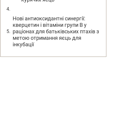
Нові антиоксидантні синергії:
кверцетин і вітаміни групи B у
раціонах для батьківських птахів з
метою отримання яєць для
інкубації