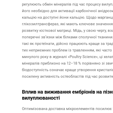
регулюють обмін мінералів під час процесу вилуп
його необхідно для активації карбонічної анідрози
кальцію на доступні йони кальцію. Щодо марганц
глікозилтрансфераз, які мають ключове значення
розвитку кісткової матриці. Мідь, у свою чергу, 
поперечні зв’язки між білками сполучної тканини
такі як протеїнати, дійсно працюють краще за тра
тих неприємних проблем із травленням, які част
минулого року в журналі «Poultry Science», ці хе
мінералів приблизно на 12–18 % порівняно зі з
біодоступність означає краще утворення кристалі
посилену активність остеобластів під час розвитк
Вплив на виживання ембріонів на пізн
вилуплюваності
Оптимізована доставка мікроелементів посилює т