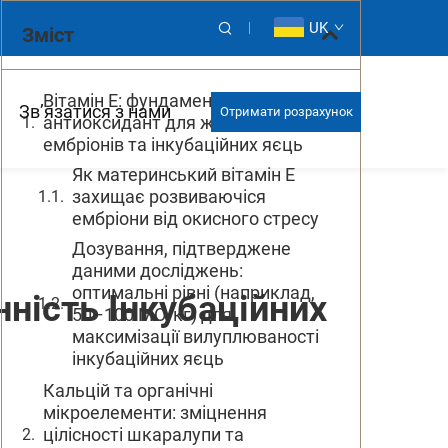
UK
Зміст
Вітамін E: фундаментальний
Зв’язатися з нами
Отримати розрахунок
антиоксидант для життєздатності
ембріонів та інкубаційних яєць
Як материнський вітамін E
захищає розвиваючіся
ембріони від окисного стресу
Дозування, підтверджене
даними досліджень:
оптимальні рівні (наприклад,
ність Інкубаційних
50–100 МО/кг) для
максимізації вилуплюваності
інкубаційних яєць
Кальцій та органічні
мікроелементи: зміцнення
цілісності шкаралупи та