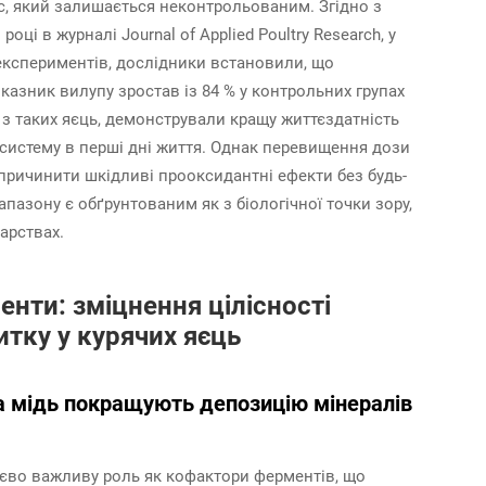
, який залишається неконтрольованим. Згідно з
і в журналі Journal of Applied Poultry Research, у
 експериментів, дослідники встановили, що
оказник вилупу зростав із 84 % у контрольних групах
 з таких яєць, демонстрували кращу життєздатність
у систему в перші дні життя. Однак перевищення дози
причинити шкідливі прооксидантні ефекти без будь-
апазону є обґрунтованим як з біологічної точки зору,
дарствах.
енти: зміцнення цілісності
тку у курячих яєць
а мідь покращують депозицію мінералів
тєво важливу роль як кофактори ферментів, що