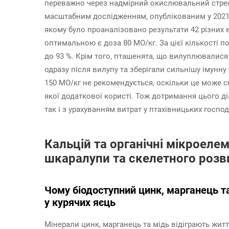
переважно через надмірний окислювальний стрес
масштабним дослідженням, опублікованим у 2021 роц
якому було проаналізовано результати 42 різних
оптимальною є доза 80 МО/кг. За цієї кількості п
до 93 %. Крім того, пташенята, що вилуплювалися
одразу після вилупу та зберігали сильнішу імунн
150 МО/кг не рекомендується, оскільки це може с
якої додаткової користі. Тож дотримання цього ді
так і з урахуванням витрат у птахівницьких госпо
Кальцій та органічні мікроелем
шкаралупи та скелетного розви
Чому біодоступний цинк, марганець т
у курячих яєць
Мінерали цинк, марганець та мідь відіграють жит