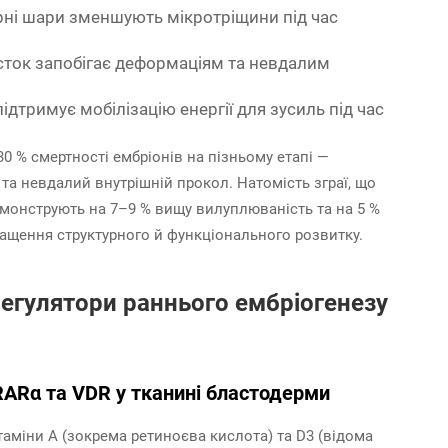
ярні шари зменшують мікротріщини під час
кісток запобігає деформаціям та невдалим
підтримує мобілізацію енергії для зусиль під час
0 % смертності ембріонів на пізньому етапі —
а невдалий внутрішній прокол. Натомість зграї, що
емонструють на 7–9 % вищу вилуплюваність та на 5 %
ращення структурного й функціонального розвитку.
 регулятори раннього ембріогенезу
 RARα та VDR у тканині бластодерми
ітаміни А (зокрема ретиноєва кислота) та D3 (відома