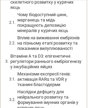
скелетного розвитку у курячих
яєць
Чому біодоступний цинк,
марганець та мідь
покращують депозицію
мінералів у курячих яєць
Вплив на виживання ембріонів
на пізньому етапі розвитку та
показники вилуплюваності
Вітаміни А та D3: епігенетичні
регулятори раннього ембріогенезу
у інкубаційних яйцях
Механізми експресії генів:
активація RARα та VDR у
тканині бластодерми
Наслідки дефіциту для
нейрального розвитку та
формування імунних органів у
курячих яєць