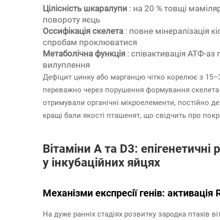
Цілісність шкаралупи
: на 20 % товщі маміл
повороту яєць
Оссифікація скелета
: повне мінералізація 
спробам проклюватися
Метаболічна функція
: співактивація АТФ-аз 
вилуплення
Дефіцит цинку або марганцю чітко корелює з 15–3
переважно через порушення формування скелета т
отримували органічні мікроелементи, постійно д
кращі бали якості пташенят, що свідчить про пок
Вітаміни А та D3: епігенетичні
у інкубаційних яйцях
Механізми експресії генів: активація
На дуже ранніх стадіях розвитку зародка птахів в