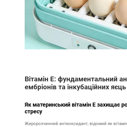
Вітамін E: фундаментальний а
ембріонів та інкубаційних яєць
Як материнський вітамін E захищає р
стресу
Жиророзчинний антиоксидант, відомий як вітамін 