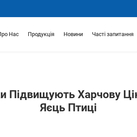
Про Нас
Продукція
Новини
Часті запитання
ки Підвищують Харчову Цін
Яєць Птиці