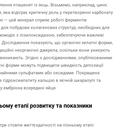
лення пташенят із яєць. Візьмемо, наприклад, цинк:
, яка відіграє критичну роль у перетворенні карбонату
ю — цей мінерал сприяє роботі ферментів
 для побудови колагенових структур, необхідних для
взаємодіє з лізилоксидазою, забезпечуючи важливі
. Дослідження показують, що органічні хелатні форми,
диційні неорганічні джерела, оскільки вони уникують
о виникають. Згідно з дослідженнями, опублікованими
латні форми можуть підвищити швидкість депозиції
вичайними сульфатами або оксидами. Покращена
в гідроксиапатиту кальцію в яєчній шкаралупі та
у ембріона всередині яйця.
ьому етапі розвитку та показники
ри стовпи життєздатності на пізньому етапі: