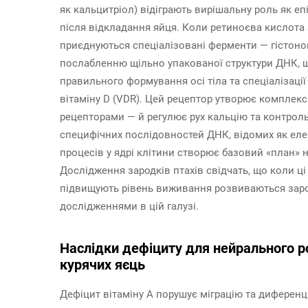
як кальцитріол) відіграють вирішальну роль як еп
після відкладання яйця. Коли ретиноєва кислота з
приєднуються спеціалізовані ферменти — гістоно
послабленню щільно упакованої структури ДНК, 
правильного формування осі тіла та спеціалізації
вітаміну D (VDR). Цей рецептор утворює комплекс
рецепторами — й регулює рух кальцію та контроль
специфічних послідовностей ДНК, відомих як елеме
процесів у ядрі клітини створює базовий «план» 
Дослідження зародків птахів свідчать, що коли 
підвищують рівень виживання розвиваються зарод
дослідженнями в цій галузі.
Наслідки дефіциту для нейрального р
курячих яєць
Дефіцит вітаміну А порушує міграцію та диференц