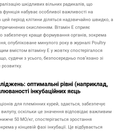
тралізацію шкідливих вільних радикалів, що
а функція набуває особливої важливості на
в цей період клітини діляться надзвичайно швидко, а
причинених окисленням. Вітамін Е сприяє
що забезпечує краще формування органів, зокрема
ня, опубліковане минулого року в журналі Poultry
ищим вмістом вітаміну Е у жовтку спостерігалося
що, судячи з усього, безпосередньо пов’язано зі
 розвитку.
іджень: оптимальні рівні (наприклад,
плюваності інкубаційних яєць
ціонів для племінних курей, здається, забезпечує
вилупу, оскільки це значення відповідає важливим
 нижче 50 МО/кг, спостерігається зростання
рема у кінцевій фазі інкубації. Це відбувається