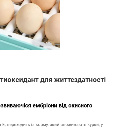
нтиоксидант для життєздатності
озвиваючіся ембріони від окисного
Е, переходить із корму, який споживають курки, у