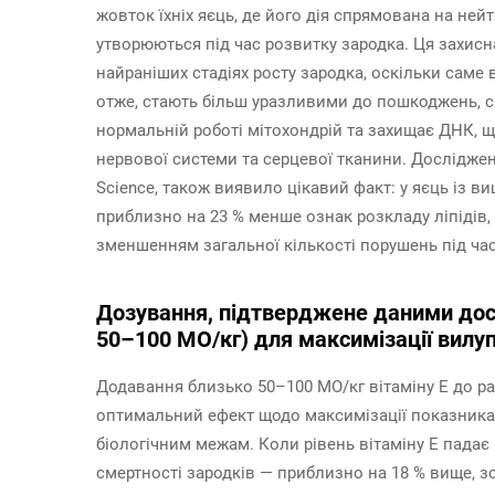
жовток їхніх яєць, де його дія спрямована на ней
утворюються під час розвитку зародка. Ця захисн
найраніших стадіях росту зародка, оскільки саме 
отже, стають більш уразливими до пошкоджень, с
нормальній роботі мітохондрій та захищає ДНК, 
нервової системи та серцевої тканини. Досліджен
Science, також виявило цікавий факт: у яєць із в
приблизно на 23 % менше ознак розкладу ліпідів, 
зменшенням загальної кількості порушень під час
Дозування, підтверджене даними досл
50–100 МО/кг) для максимізації вилу
Додавання близько 50–100 МО/кг вітаміну Е до ра
оптимальний ефект щодо максимізації показника 
біологічним межам. Коли рівень вітаміну Е падає
смертності зародків — приблизно на 18 % вище, зок