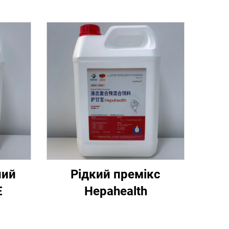
ний
Рідкий премікс
E
Hepahealth