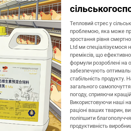
сільськогосп
Тепловий стрес у сільс
проблемою, яка може пр
зростання рівня смертност
Ltd ми спеціалізуємося 
преміксів, що ефективн
формули розроблені на ос
забезпечують оптимальну
стабільність продукту. 
загального самопочуття
погоду, сприяючи кращій
Використовуючи наші нау
раціоні ваших тварин, в
поліпшити благополуччя 
продуктивність виробни