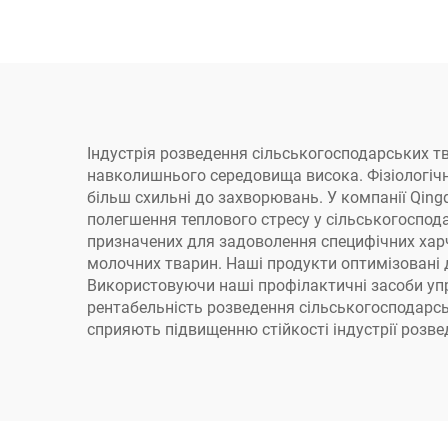
Індустрія розведення сільськогосподарських тв
навколишнього середовища висока. Фізіологічн
більш схильні до захворювань. У компанії Qingd
полегшення теплового стресу у сільськогоспод
призначених для задоволення специфічних харчо
молочних тварин. Наші продукти оптимізовані д
Використовуючи наші профілактичні засоби уп
рентабельність розведення сільськогосподарсь
сприяють підвищенню стійкості індустрії розв