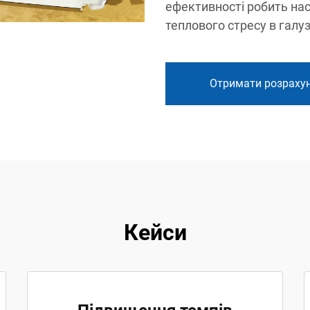
ефективності робить нас
теплового стресу в галу
Отримати розраху
Кейси