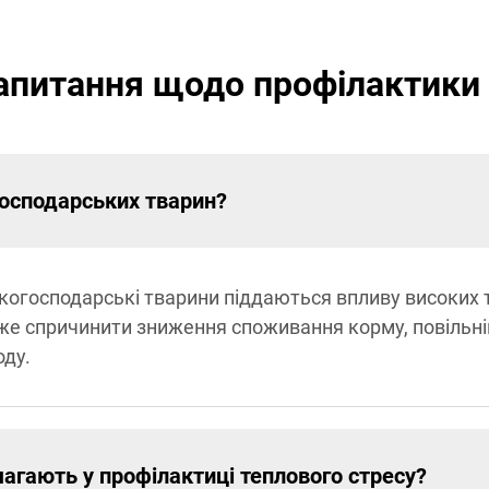
запитання щодо профілактики 
господарських тварин?
ькогосподарські тварини піддаються впливу високих
же спричинити зниження споживання корму, повільні
оду.
магають у профілактиці теплового стресу?