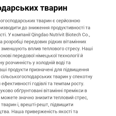
одарських тварин
ькогосподарських тварин є серйозною
изводити до зниження продуктивності та
і. У компанії Qingdao Nutrivit Biotech Co.,
на розробці передових рідких вітамінних
о зменшують вплив теплового стресу. Наші
нові передової німецької технології й
 розчинність у холодній воді та
Наші продукти призначені для підвищення
 сільськогосподарських тварин у спекотну
 ефективності годівлі та темпам росту.
ково обґрунтовані вітамінні премікси в
и можете значно знизити тепловий стрес,
тварин і, врешті-решт, підвищити
цтва. Наша приверженість якості та