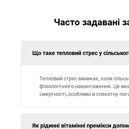
Часто задавані 
Що таке тепловий стрес у сільсько
Тепловий стрес виникає, коли сільс
фізіологічного навантаження. Це мо
смертності, особливо в спекотну пог
Як рідинні вітамінні премікси допо