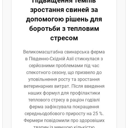
Підвищення темпів
зростання свиней за
допомогою рішень для
боротьби з тепловим
стресом
Великомасштабна свинарська ферма
в Південно-Східній Азії стикнулася з
серйозними проблемами під час
спекотного сезону, що призвело до
уповільнення росту та зростання
ветеринарних витрат. Після введення
наших формул для профілактики
теплового стресу в раціон годівлі
ферма зафіксувала покращення
середньодобового приросту на 25 %.
Фермери повідомили про здоровіших
тварин із меншою кількістю