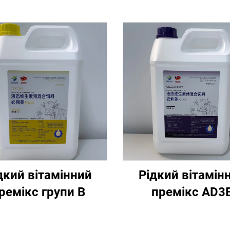
дкий вітамінний
Рідкий вітамін
ремікс групи В
премікс AD3