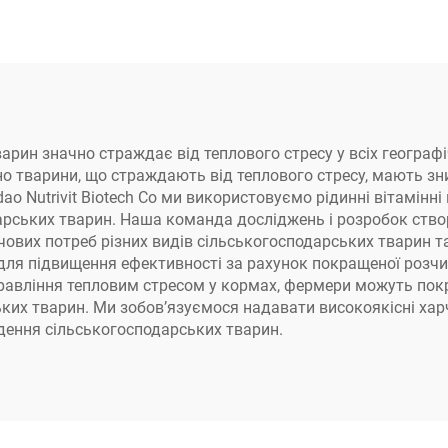
арин значно страждає від теплового стресу у всіх географі
о тварини, що страждають від теплового стресу, мають зни
ao Nutrivit Biotech Co ми використовуємо рідинні вітамінн
арських тварин. Наша команда досліджень і розробок ств
вих потреб різних видів сільськогосподарських тварин та ї
ля підвищення ефективності за рахунок покращеної розчинн
равління тепловим стресом у кормах, фермери можуть пок
ких тварин. Ми зобов’язуємося надавати високоякісні харч
едення сільськогосподарських тварин.