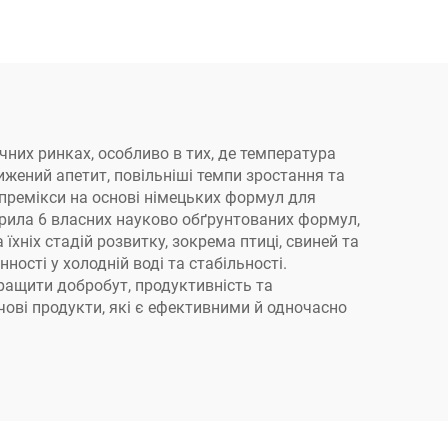
чних ринках, особливо в тих, де температура
жений апетит, повільніші темпи зростання та
і премікси на основі німецьких формул для
орила 6 власних науково обґрунтованих формул,
хніх стадій розвитку, зокрема птиці, свиней та
ості у холодній воді та стабільності.
ращити добробут, продуктивність та
ові продукти, які є ефективними й одночасно