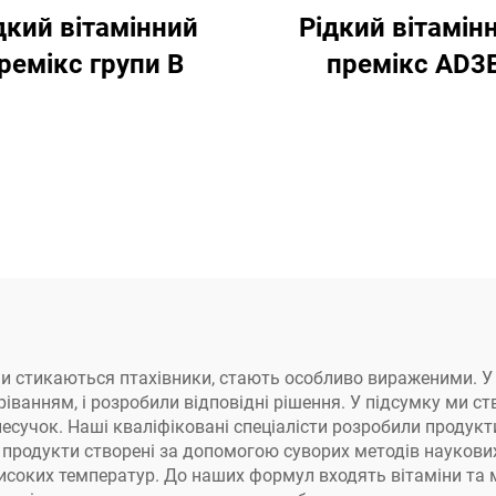
дкий вітамінний
Рідкий вітамін
ремікс групи В
премікс AD3
ми стикаються птахівники, стають особливо вираженими. У ко
ріванням, і розробили відповідні рішення. У підсумку ми 
-несучок. Наші кваліфіковані спеціалісти розробили продук
ші продукти створені за допомогою суворих методів наукови
исоких температур. До наших формул входять вітаміни та 