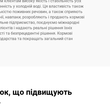
 клієнтам високу якість і стабільність усіх
ність у холодній воді. Ця властивість також
лькістю поживних речовин, а також сприяють
ії, навпаки, розробляють і продають кормові
пільне підприємство, поєднуємо міжнародні
ієнтів і надають реальні рішення їхніх
сті та безпрецедентні рішення. Кормові
подарства та покращать загальний стан
вок, що підвищують
у