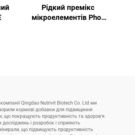
ний
Рідкий премікс
E
мікроелементів Phos
Plus
мпанії Qingdao Nutrivit Biotech Co. Ltd ми
створили кормові добавки для підвищення
ти, що покращують продуктивність та здоров’я
х досліджень і розробок і сприяють
мінерали, що підвищують продуктивність