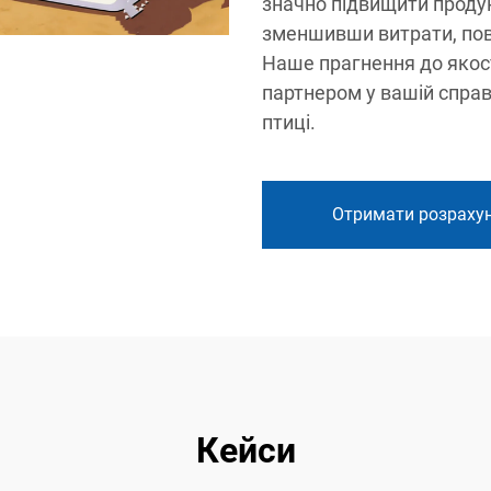
значно підвищити проду
зменшивши витрати, пов
Наше прагнення до якост
партнером у вашій спра
птиці.
Отримати розраху
Кейси