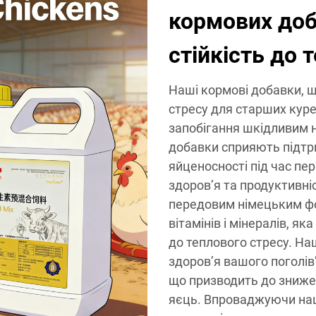
кормових до
стійкість до 
Наші кормові добавки, щ
стресу для старших куре
запобігання шкідливим н
добавки сприяють підтр
яйценосності під час пе
здоров’я та продуктивн
передовим німецьким ф
вітамінів і мінералів, я
до теплового стресу. Н
здоров’я вашого поголів’
що призводить до знижен
яєць. Впроваджуючи наші