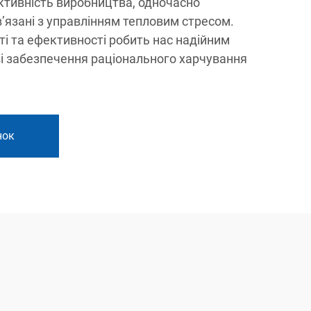
ктивність виробництва, одночасно
’язані з управлінням тепловим стресом.
і та ефективності робить нас надійним
ві забезпечення раціонального харчування
нок