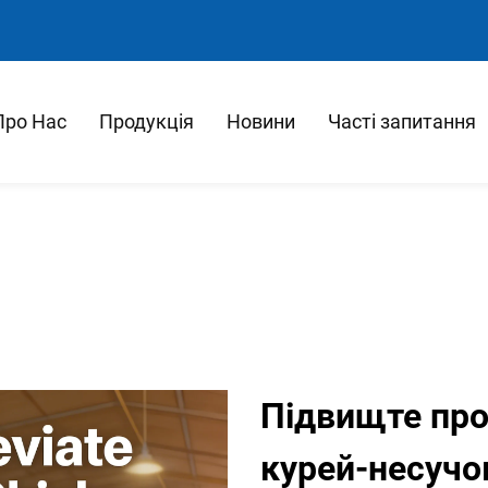
Про Нас
Продукція
Новини
Часті запитання
Підвищте про
курей-несучо