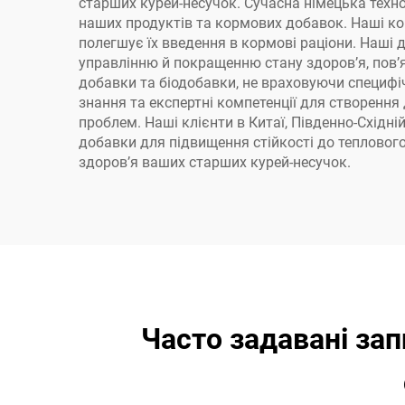
старших курей-несучок. Сучасна німецька техно
наших продуктів та кормових добавок. Наші ко
полегшує їх введення в кормові раціони. Наші
управлінню й покращенню стану здоров’я, пов’я
добавки та біодобавки, не враховуючи специфіч
знання та експертні компетенції для створення
проблем. Наші клієнти в Китаї, Південно-Східні
добавки для підвищення стійкості до тепловог
здоров’я ваших старших курей-несучок.
Часто задавані за