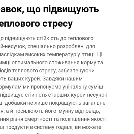
бавок, що підвищують
теплового стресу
о підвищують стійкість до теплового
й-несучок, спеціально розроблені для
аслідкам високих температур у птиці. Ці
имці оптимального споживання корму та
ріодів теплового стресу, забезпечуючи
ість ваших курей. Завдяки нашим
ормулам ми пропонуємо унікальну суміш
ка підвищує стійкість старших курей-несучок
аші добавки не лише покращують загальне
я, а й посилюють його імунну відповідь,
ня рівня смертності та поліпшення якості
 продукти в систему годівлі, ви можете