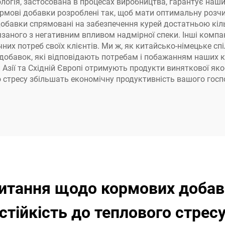
логія, застосована в процесах виробництва, гарантує нашим
рмові добавки розроблені так, щоб мати оптимальну розчин
 добавки спрямовані на забезпечення курей достатньою кі
заного з негативним впливом надмірної спеки. Інші компан
них потреб своїх клієнтів. Ми ж, як китайсько-німецьке с
 добавок, які відповідають потребам і побажанням наших кл
й Азії та Східній Європі отримують продукти виняткової яко
о стресу збільшать економічну продуктивність вашого гос
питання щодо кормових доба
стійкість до теплового стрес