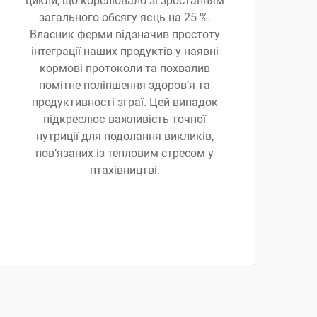
цикли, що корелювало зі зростанням
загального обсягу яєць на 25 %.
Власник ферми відзначив простоту
інтеграції наших продуктів у наявні
кормові протоколи та похвалив
помітне поліпшення здоров’я та
продуктивності зграї. Цей випадок
підкреслює важливість точної
нутриції для подолання викликів,
пов’язаних із тепловим стресом у
птахівництві.