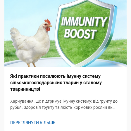
Які практики посилюють імунну систему
сільськогосподарських тварин у сталому
тваринництві
Харчування, що підтримує імунну систему: від ґрунту до
рубця. Здоров’я ґрунту та якість кормових рослин як
базові модулятори імунітету. Здоров’я екосистем ґрунту
відіграє вирішальну роль у підтримці імунітету худоби,
ПЕРЕГЛЯНУТИ БІЛЬШЕ
фактично закладаючи основу того, як нутр...