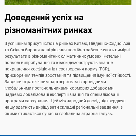
Доведений успіх на
різноманітних ринках
З успішним присутністю на ринках Китаю, Південно-Східної Азії
та Східної Європи наші рішення постійно забезпечують вимірні
результати в різноманітних кліматичних умовах. Ретельні
польові випробування та кейси демонструють значне
покращення коефіцієнтів перетворення корму (FCR),
прискорення темпів зростання та підвищення імунної стійкості.
Завдяки стратегічним партнерствам із провідними
глобальними постачальниками кормових добавок ми
надаємо локалізовані експертні знання та спеціалізовані
програми харчування. Цей міжнародний досвід підтверджує
нашу здатність вирішувати складні регіональні завдання, з
якими стикається сучасна глобальна аграрна галузь.