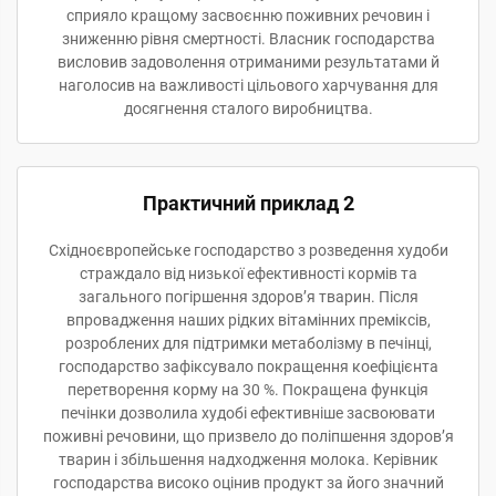
сприяло кращому засвоєнню поживних речовин і
зниженню рівня смертності. Власник господарства
висловив задоволення отриманими результатами й
наголосив на важливості цільового харчування для
досягнення сталого виробництва.
Практичний приклад 2
Східноєвропейське господарство з розведення худоби
страждало від низької ефективності кормів та
загального погіршення здоров’я тварин. Після
впровадження наших рідких вітамінних преміксів,
розроблених для підтримки метаболізму в печінці,
господарство зафіксувало покращення коефіцієнта
перетворення корму на 30 %. Покращена функція
печінки дозволила худобі ефективніше засвоювати
поживні речовини, що призвело до поліпшення здоров’я
тварин і збільшення надходження молока. Керівник
господарства високо оцінив продукт за його значний