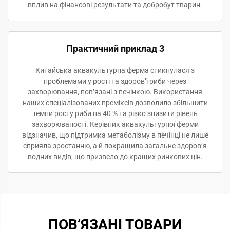
вплив на фінансові результати та добробут тварин.
Практичний приклад 3
Китайська аквакультурна ферма стикнулася з
проблемами у рості та здоров’ї риби через
захворювання, пов’язані з печінкою. Використання
наших спеціалізованих преміксів дозволило збільшити
темпи росту риби на 40 % та різко знизити рівень
захворюваності. Керівник аквакультурної ферми
відзначив, що підтримка метаболізму в печінці не лише
сприяла зростанню, а й покращила загальне здоров’я
водних видів, що призвело до кращих ринкових цін.
ПОВ’ЯЗАНІ ТОВАРИ