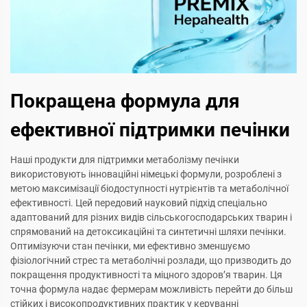
Покращена формула для
ефективної підтримки печінки
Наші продукти для підтримки метаболізму печінки
використовують інноваційні німецькі формули, розроблені з
метою максимізації біодоступності нутрієнтів та метаболічної
ефективності. Цей передовий науковий підхід спеціально
адаптований для різних видів сільськогосподарських тварин і
спрямований на детоксикаційні та синтетичні шляхи печінки.
Оптимізуючи стан печінки, ми ефективно зменшуємо
фізіологічний стрес та метаболічні розлади, що призводить до
покращення продуктивності та міцного здоров’я тварин. Ця
точна формула надає фермерам можливість перейти до більш
стійких і високопродуктивних практик у керуванні