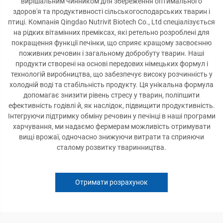
вирішальним чинником для збереження оптимального
здоров'я та продуктивності сільськогосподарських тварин і
птиці. Компанія Qingdao Nutrivit Biotech Co., Ltd спеціалізується
на рідких вітамінних преміксах, які ретельно розроблені для
покращення функції печінки, що сприяє кращому засвоєнню
поживних речовин і загальному добробуту тварин. Наші
продукти створені на основі передових німецьких формул і
технологій виробництва, що забезпечує високу розчинність у
холодній воді та стабільність продукту. Ця унікальна формула
допомагає знизити рівень стресу у тварин, поліпшити
ефективність годівлі й, як наслідок, підвищити продуктивність.
Інтегруючи підтримку обміну речовин у печінці в наші програми
харчування, ми надаємо фермерам можливість отримувати
вищі врожаї, одночасно знижуючи витрати та сприяючи
сталому розвитку тваринництва.
Отримати розрахунок