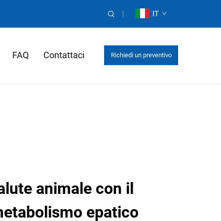
IT
FAQ
Contattaci
Richiedi un preventivo
alute animale con il
metabolismo epatico