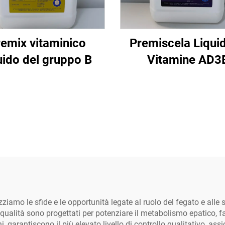
emix vitaminico
Premiscela Liquid
uido del gruppo B
Vitamine AD3
zziamo le sfide e le opportunità legate al ruolo del fegato e all
ta qualità sono progettati per potenziare il metabolismo epatico, f
i, garantiscono il più elevato livello di controllo qualitativo, a