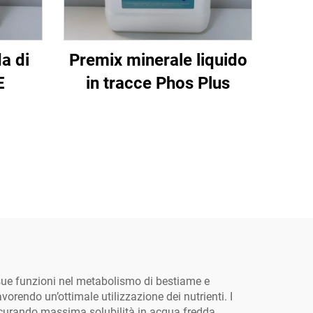
a di
Premix minerale liquido
E
in tracce Phos Plus
e sue funzioni nel metabolismo di bestiame e
avorendo un’ottimale utilizzazione dei nutrienti. I
ssicurando massima solubilità in acqua fredda,