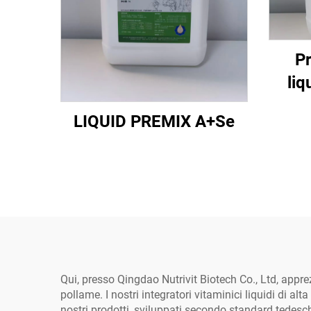
Pr
liq
LIQUID PREMIX A+Se
Qui, presso Qingdao Nutrivit Biotech Co., Ltd, appre
pollame. I nostri integratori vitaminici liquidi di al
nostri prodotti, sviluppati secondo standard tedesch