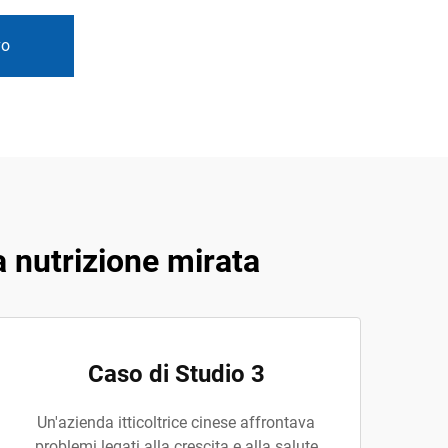
vo
 nutrizione mirata
Caso di Studio 3
Un'azienda itticoltrice cinese affrontava
problemi legati alla crescita e alla salute