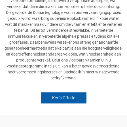
vloeibare formulerings is ontwerp vir optimale absorpsie, wat
verseker dat diere die maksimum voordeel uit elke dosis ontvang.
Die gevorderde Duitse tegnologie wat in ons vervaardigingsproses
gebruik word, waarborg superieure oplosbaarheid in koue water,
wat dit makliker maak vir diere om die vitamien effektief te verter en
te benut. Dit lei tot verminderde stresvlakke, 'n verbeterde
immunreaksie en 'n verbeterde algehele prestasie tydens kritieke
groeifases. Daarbenewens verseker ons streng gehandhaafde
gehaltebeheermaatreëls dat elke partjie aan die hoogste veiligheids-
en doeltreffendheidsstandaarde voldoen, wat vreedsaamheid aan
produsente verskaf. Deur ons vloeibare vitamien C in u
voedingsprogramme in te sluit, kan u beter gewigsvermeerdering,
hoër voeromsettingskoerses en uiteindelik 'n meer winsgewende
bedryf verwag.
Kry 'n Offerte