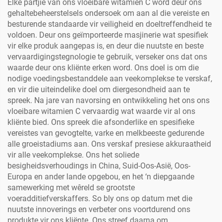
Elke partjie van ons vloeibare witamien C word deur ons
gehaltebeheerstelsels ondersoek om aan al die vereiste en
besturende standaarde vir veiligheid en doeltreffendheid te
voldoen. Deur ons geïmporteerde masjinerie wat spesifiek
vir elke produk aangepas is, en deur die nuutste en beste
vervaardigingstegnologie te gebruik, verseker ons dat ons
waarde deur ons kliënte erken word. Ons doel is om die
nodige voedingsbestanddele aan veekomplekse te verskaf,
en vir die uiteindelike doel om diergesondheid aan te
spreek. Na jare van navorsing en ontwikkeling het ons ons
vloeibare witamien C vervaardig wat waarde vir al ons
kliënte bied. Ons spreek die afsonderlike en spesifieke
vereistes van gevogtelte, varke en melkbeeste gedurende
alle groeistadiums aan. Ons verskaf presiese akkuraatheid
vir alle veekomplekse. Ons het soliede
besigheidsverhoudings in China, Suid-Oos-Asië, Oos-
Europa en ander lande opgebou, en het ‘n diepgaande
samewerking met wêreld se grootste
voeradditiefverskaffers. So bly ons op datum met die
nuutste innoverings en verbeter ons voortdurend ons
produkte vir ons kliënte. Ons streef daarna om