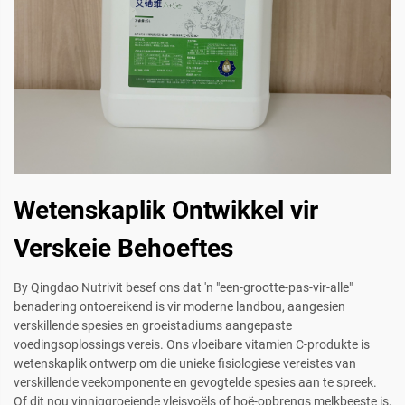
Wetenskaplik Ontwikkel vir
Verskeie Behoeftes
By Qingdao Nutrivit besef ons dat 'n "een-grootte-pas-vir-alle"
benadering ontoereikend is vir moderne landbou, aangesien
verskillende spesies en groeistadiums aangepaste
voedingsoplossings vereis. Ons vloeibare vitamien C-produkte is
wetenskaplik ontwerp om die unieke fisiologiese vereistes van
verskillende veekomponente en gevogtelde spesies aan te spreek.
Of dit nou vinniggroeiende vleisvoëls of hoë-opbrengs melkbeeste is,