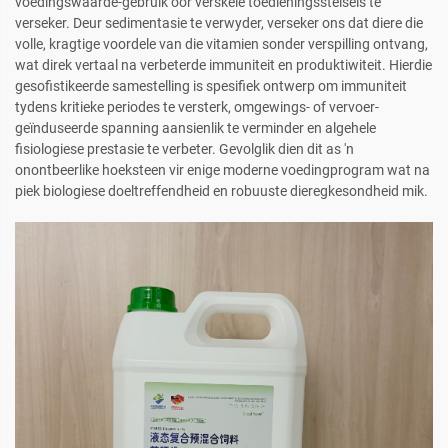
voedingswaarde-gebruik oor verskeie toedieningsstelsels te
verseker. Deur sedimentasie te verwyder, verseker ons dat diere die
volle, kragtige voordele van die vitamien sonder verspilling ontvang,
wat direk vertaal na verbeterde immuniteit en produktiwiteit. Hierdie
gesofistikeerde samestelling is spesifiek ontwerp om immuniteit
tydens kritieke periodes te versterk, omgewings- of vervoer-
geïnduseerde spanning aansienlik te verminder en algehele
fisiologiese prestasie te verbeter. Gevolglik dien dit as 'n
onontbeerlike hoeksteen vir enige moderne voedingprogram wat na
piek biologiese doeltreffendheid en robuuste dieregkesondheid mik.