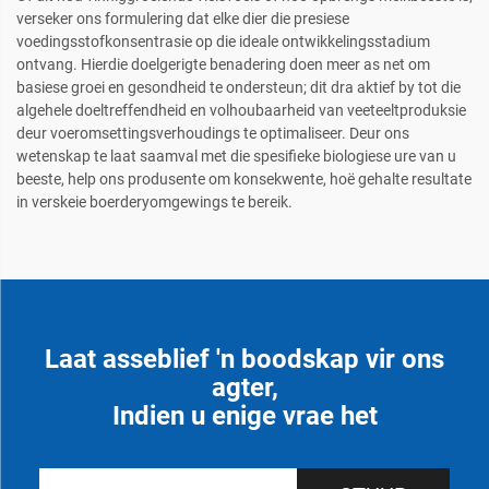
verseker ons formulering dat elke dier die presiese
voedingsstofkonsentrasie op die ideale ontwikkelingsstadium
ontvang. Hierdie doelgerigte benadering doen meer as net om
basiese groei en gesondheid te ondersteun; dit dra aktief by tot die
algehele doeltreffendheid en volhoubaarheid van veeteeltproduksie
deur voeromsettingsverhoudings te optimaliseer. Deur ons
wetenskap te laat saamval met die spesifieke biologiese ure van u
beeste, help ons produsente om konsekwente, hoë gehalte resultate
in verskeie boerderyomgewings te bereik.
Laat asseblief 'n boodskap vir ons
agter,
Indien u enige vrae het