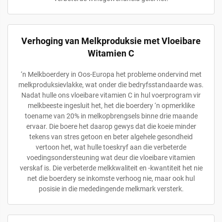
Verhoging van Melkproduksie met Vloeibare
Witamien C
‘n Melkboerdery in Oos-Europa het probleme ondervind met
melkproduksievlakke, wat onder die bedryfsstandaarde was.
Nadat hulle ons vloeibare vitamien C in hul voerprogram vir
melkbeeste ingesluit het, het die boerdery ‘n opmerklike
toename van 20% in melkopbrengsels binne drie maande
ervaar. Die boere het daarop gewys dat die koeie minder
tekens van stres getoon en beter algehele gesondheid
vertoon het, wat hulle toeskryf aan die verbeterde
voedingsondersteuning wat deur die vloeibare vitamien
verskaf is. Die verbeterde melkkwaliteit en -kwantiteit het nie
net die boerdery se inkomste verhoog nie, maar ook hul
posisie in die mededingende melkmark versterk.