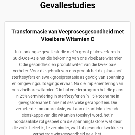
Gevallestudies
Transformasie van Veeprosesgesondheid met
Vloeibare Witamien C
In 'n onlangse gevallestudie met 'n groot pluimveefarm in
Suid-Oos-Asië het die bekoming van ons vloeibare witamien
C die gesondheid en produktiwiteit van die kwek baie
verbeter. Voor die gebruik van ons produk het die plaas hoë
sterftesyfers en swak groeiprestasie as gevolg van spanning
en omgewingsuitdagings ervaar. Na die implementering van
ons vloeibare witamien C in hul voederprogram het die plaas
'n 25% vermindering in sterftesyfer en 'n 15% toename in
gewigstoename binne net ses weke gerapporteer. Die
verbeterde immuunreaksie, wat aan die antioksiderende
eienskappe van die witamien toeskryf word, het 'n
noodsaaklike rol gespeel om die spanningfaktore wat deur
die voëls beleef is, te verminder, wat tot gesonder kwekke en
verbeterde winsgewendheid gelei het.