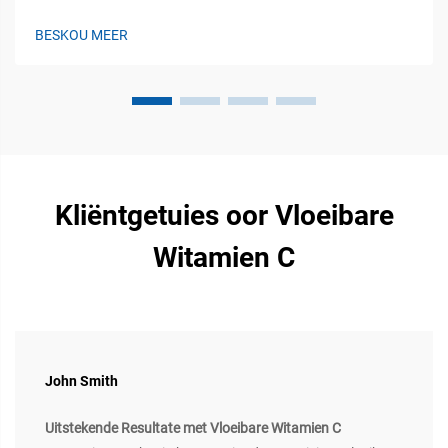
Immuniteit by Veekudde: Funksionele Hiërargie en Produksie-
implikasies. Die immunstelsel van veekudde werk oor drie
BESKOU MEER
hoofverdedigingslyne. Eerstens...
Kliëntgetuies oor Vloeibare
Witamien C
John Smith
Uitstekende Resultate met Vloeibare Witamien C