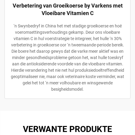
Verbetering van Groeikoerse by Varkens met
Vloeibare Vitamien C
‘n Swynbedryf in China het met stadige groeikoerse en hoë
voeromsettingsverhoudings gekamp. Deur ons vloeibare
vitamien C in hul voerstrategie te integreer, het hulle ‘n 30%
verbetering in groeikoerse oor ‘n tweemaande-periode bereik.
Die boere het daarop gewys dat die varke meer aktief was en
minder gesondheidsprobleme getoon het, wat hulle toeskryf
aan die antioksiderende voordele van die vloeibare vitamien.
Hierdie verandering het nie net hul produksiedoeltreffendheid
geoptimaliseer nie, maar ook veterinaire koste verminder, wat
gelei het tot ‘n meer volhoubare en winsgewende
besigheidsmodel.
VERWANTE PRODUKTE