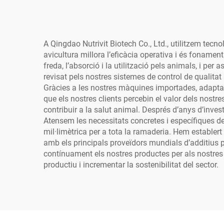
A Qingdao Nutrivit Biotech Co., Ltd., utilitzem tecn
avicultura millora l’eficàcia operativa i és fonament
freda, l’absorció i la utilització pels animals, i per 
revisat pels nostres sistemes de control de qualitat
Gràcies a les nostres màquines importades, adaptad
que els nostres clients percebin el valor dels nostre
contribuir a la salut animal. Després d’anys d’inves
Atensem les necessitats concretes i específiques de 
mil·limètrica per a tota la ramaderia. Hem establert 
amb els principals proveïdors mundials d’additius 
contínuament els nostres productes per als nostres c
productiu i incrementar la sostenibilitat del sector.