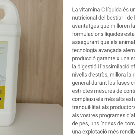
La vitamina C líquida és 
nutricional del bestiar i de
avantatges que milloren la 
formulacions líquides est
assegurant que els animal
tecnologia avançada alem
producció garanteix una sol
la digestió i l’assimilació 
nivells d’estrès, millora l
general durant les fases c
estrictes mesures de contr
compleixi els més alts est
tranquil·litat als productor
als vostres programes d’a
de pes, uns índexs de conve
una explotació més rendib