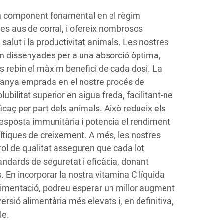
un component fonamental en el règim
 les aus de corral, i ofereix nombrosos
salut i la productivitat animals. Les nostres
an dissenyades per a una absorció òptima,
s rebin el màxim benefici de cada dosi. La
anya emprada en el nostre procés de
ubilitat superior en aigua freda, facilitant-ne
eficaç per part dels animals. Això redueix els
a resposta immunitària i potencia el rendiment
rítiques de creixement. A més, les nostres
ol de qualitat asseguren que cada lot
àndards de seguretat i eficàcia, donant
s. En incorporar la nostra vitamina C líquida
limentació, podreu esperar un millor augment
rsió alimentària més elevats i, en definitiva,
le.