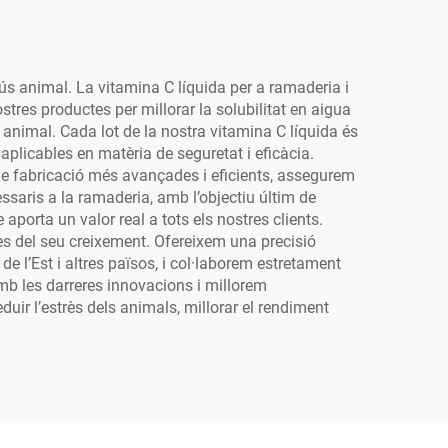
 ús animal. La vitamina C líquida per a ramaderia i
ostres productes per millorar la solubilitat en aigua
itat animal. Cada lot de la nostra vitamina C líquida és
aplicables en matèria de seguretat i eficàcia.
de fabricació més avançades i eficients, assegurem
essaris a la ramaderia, amb l’objectiu últim de
porta un valor real a tots els nostres clients.
ases del seu creixement. Ofereixem una precisió
de l’Est i altres països, i col·laborem estretament
mb les darreres innovacions i millorem
uir l’estrès dels animals, millorar el rendiment