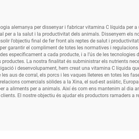
ologia alemanya per dissenyar i fabricar vitamina C líquida per a
al per a la salut i la productivitat dels animals. Dissenyem els n
assolir l’objectiu final de fer front als reptes de salut i productiv
 per garantir el compliment de totes les normatives i regulacions 
es específicament a cada producte, i a l’ús de les tecnologies 
s productes. La nostra finalitat és subministrar els nutrients nec
tigació i desenvolupament, hem creat una vitamina C líquida que a
les aus de corral, els porcs i les vaques lleteres en totes les f
relacions comercials sòlides a la Xina, el sud-est asiàtic, Europa 
per a aliments per a animals. Així és com ens mantenim al dia a
lients. El nostre objectiu és ajudar els productors ramaders a red