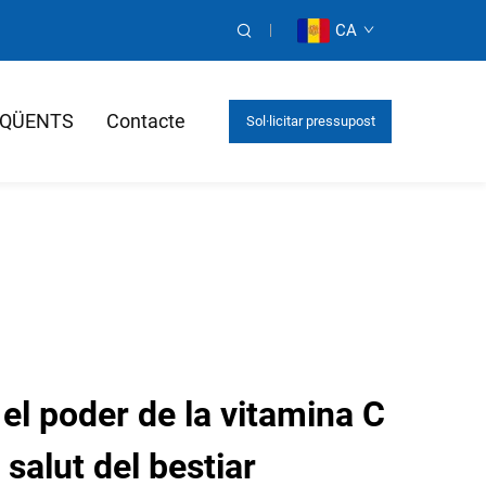
CA
EQÜENTS
Contacte
Sol·licitar pressupost
l poder de la vitamina C
a salut del bestiar