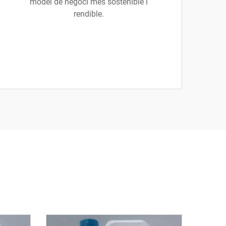
model de negoci més sostenible i
rendible.