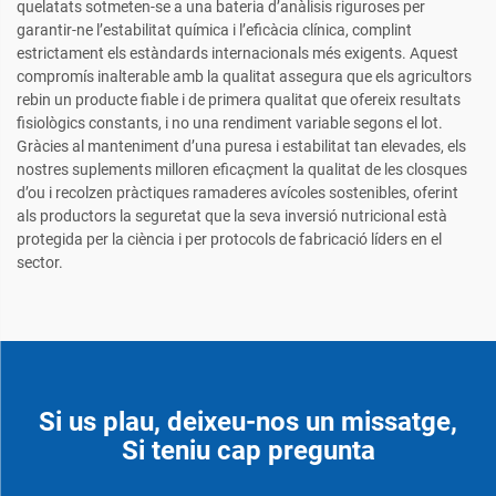
quelatats sotmeten-se a una bateria d’anàlisis riguroses per
garantir-ne l’estabilitat química i l’eficàcia clínica, complint
estrictament els estàndards internacionals més exigents. Aquest
compromís inalterable amb la qualitat assegura que els agricultors
rebin un producte fiable i de primera qualitat que ofereix resultats
fisiològics constants, i no una rendiment variable segons el lot.
Gràcies al manteniment d’una puresa i estabilitat tan elevades, els
nostres suplements milloren eficaçment la qualitat de les closques
d’ou i recolzen pràctiques ramaderes avícoles sostenibles, oferint
als productors la seguretat que la seva inversió nutricional està
protegida per la ciència i per protocols de fabricació líders en el
sector.
Si us plau, deixeu-nos un missatge,
Si teniu cap pregunta