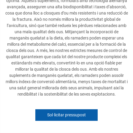
òptima. Aquests suplements, formulats amb tecnologia alemanya
avançada, asseguren una alta biodisponibilitat i taxes d’absorció,
cosa que dona lloc a closques d’ou més resistents i una reducció de
la fractura. Això no només millora la productivitat global de
l’avicultura, sinó que també redueix les pèrdues relacionades amb
una mala qualitat dels ous. Mitjançant la incorporació de
manganès quelatat a la dieta, els ramaders poden esperar una
millora del metabolisme del calci, essencial per a la formació de la
closca dels ous. A més, les nostres estrictes mesures de control de
qualitat garanteixen que cada lot del nostre producte compleixi els
estàndards més elevats, convertint-lo en una opció fiable per
millorar la qualitat de la closca dels ous. Amb els nostres
suplements de manganès quelatat, els ramaders poden assolir
millors índexs de conversió alimentària, menys taxes de mortalitat i
una salut general millorada dels seus animals, impulsant així la
rendibilitat i la sostenibilitat de les seves explotacions.
Sol·licitar pressupost