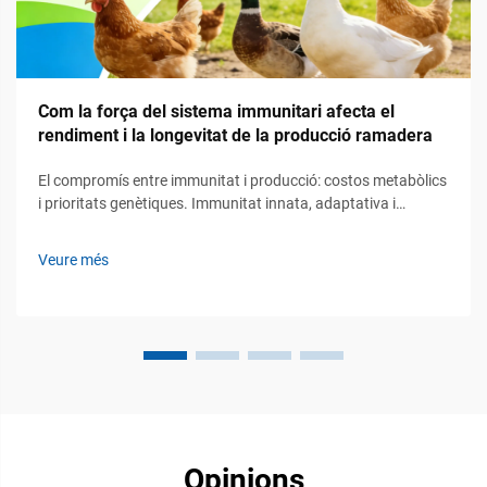
Com la força del sistema immunitari afecta el
rendiment i la longevitat de la producció ramadera
El compromís entre immunitat i producció: costos metabòlics
i prioritats genètiques. Immunitat innata, adaptativa i
passiva en la ramaderia: jerarquia funcional i implicacions per
a la producció. El sistema immunitari en la ramaderia actua
Veure més
mitjançant tres línies principals de defensa. En primer lloc...
Opinions