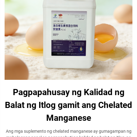
Pagpapahusay ng Kalidad ng
Balat ng Itlog gamit ang Chelated
Manganese
Ang mga suplemento ng chelated manganese ay gumagampan ng