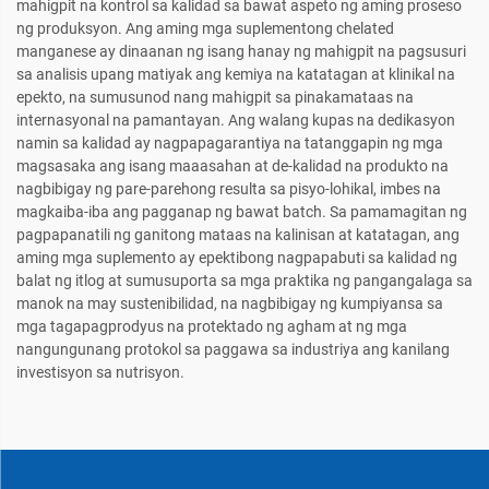
mahigpit na kontrol sa kalidad sa bawat aspeto ng aming proseso
ng produksyon. Ang aming mga suplementong chelated
manganese ay dinaanan ng isang hanay ng mahigpit na pagsusuri
sa analisis upang matiyak ang kemiya na katatagan at klinikal na
epekto, na sumusunod nang mahigpit sa pinakamataas na
internasyonal na pamantayan. Ang walang kupas na dedikasyon
namin sa kalidad ay nagpapagarantiya na tatanggapin ng mga
magsasaka ang isang maaasahan at de-kalidad na produkto na
nagbibigay ng pare-parehong resulta sa pisyo-lohikal, imbes na
magkaiba-iba ang pagganap ng bawat batch. Sa pamamagitan ng
pagpapanatili ng ganitong mataas na kalinisan at katatagan, ang
aming mga suplemento ay epektibong nagpapabuti sa kalidad ng
balat ng itlog at sumusuporta sa mga praktika ng pangangalaga sa
manok na may sustenibilidad, na nagbibigay ng kumpiyansa sa
mga tagapagprodyus na protektado ng agham at ng mga
nangungunang protokol sa paggawa sa industriya ang kanilang
investisyon sa nutrisyon.