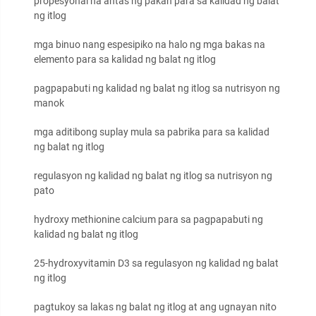
propesyonal na antas ng pakan para sa kalidad ng balat
ng itlog
mga binuo nang espesipiko na halo ng mga bakas na
elemento para sa kalidad ng balat ng itlog
pagpapabuti ng kalidad ng balat ng itlog sa nutrisyon ng
manok
mga aditibong suplay mula sa pabrika para sa kalidad
ng balat ng itlog
regulasyon ng kalidad ng balat ng itlog sa nutrisyon ng
pato
hydroxy methionine calcium para sa pagpapabuti ng
kalidad ng balat ng itlog
25-hydroxyvitamin D3 sa regulasyon ng kalidad ng balat
ng itlog
pagtukoy sa lakas ng balat ng itlog at ang ugnayan nito