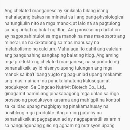
Ang chelated manganese ay kinikilala bilang isang
mahalagang bakas na mineral sa ilang pang-physiological
na tungkulin nito sa mga manok, at lalo na sa pagtulong
sa pag-unlad ng balat ng itlog. Ang proseso ng chelation
ay nagpapahintulot sa mga manok na mas ma-absorb ang
mineral, na nakakatulong sa mas mahusay na
metabolismo ng calcium. Mahalaga ito dahil ang calcium
ang pangunahing sangkap ng balat ng itlog. Ang aming
mga produkto ng chelated manganese, na suportado ng
pananaliksik, ay idinisenyo upang tulungan ang mga
manok sa iba’t ibang yugto ng pag-unlad upang makamit
ang mas mainam na pangkalahatang kalusugan at
produksyon. Sa Qingdao Nutrivit Biotech Co., Ltd.,
ginagamit namin ang pinakabagong mga unlad sa mga
proseso ng produksyon kasama ang mahigpit na kontrol
sa kalidad upang magbigay ng pinakamahusay na
posibleng mga produkto. Ang aming patuloy na
pananaliksik at pagpapaunlad ay nagpapanatili sa amin
sa nangungunang gilid ng agham ng nutrisyon upang