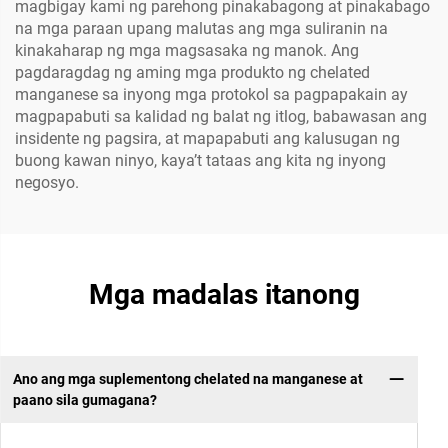
magbigay kami ng parehong pinakabagong at pinakabago
na mga paraan upang malutas ang mga suliranin na
kinakaharap ng mga magsasaka ng manok. Ang
pagdaragdag ng aming mga produkto ng chelated
manganese sa inyong mga protokol sa pagpapakain ay
magpapabuti sa kalidad ng balat ng itlog, babawasan ang
insidente ng pagsira, at mapapabuti ang kalusugan ng
buong kawan ninyo, kaya’t tataas ang kita ng inyong
negosyo.
Mga madalas itanong
Ano ang mga suplementong chelated na manganese at
paano sila gumagana?