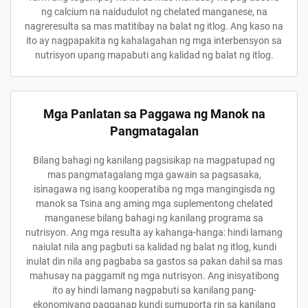
ng calcium na naidudulot ng chelated manganese, na
nagreresulta sa mas matitibay na balat ng itlog. Ang kaso na
ito ay nagpapakita ng kahalagahan ng mga interbensyon sa
nutrisyon upang mapabuti ang kalidad ng balat ng itlog.
Mga Panlatan sa Paggawa ng Manok na
Pangmatagalan
Bilang bahagi ng kanilang pagsisikap na magpatupad ng
mas pangmatagalang mga gawain sa pagsasaka,
isinagawa ng isang kooperatiba ng mga mangingisda ng
manok sa Tsina ang aming mga suplementong chelated
manganese bilang bahagi ng kanilang programa sa
nutrisyon. Ang mga resulta ay kahanga-hanga: hindi lamang
naiulat nila ang pagbuti sa kalidad ng balat ng itlog, kundi
inulat din nila ang pagbaba sa gastos sa pakan dahil sa mas
mahusay na paggamit ng mga nutrisyon. Ang inisyatibong
ito ay hindi lamang nagpabuti sa kanilang pang-
ekonomiyang pagganap kundi sumuporta rin sa kanilang