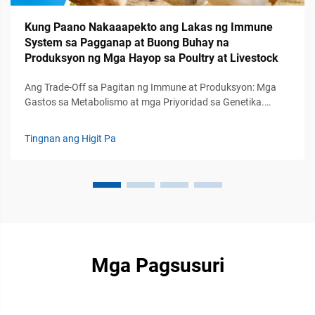
Kung Paano Nakaaapekto ang Lakas ng Immune
System sa Pagganap at Buong Buhay na
Produksyon ng Mga Hayop sa Poultry at Livestock
Ang Trade-Off sa Pagitan ng Immune at Produksyon: Mga
Gastos sa Metabolismo at mga Priyoridad sa Genetika.
Likas, Panlaban, at Pasibo na Immunity sa Live­stock:
Hierarkiya ng Pagpapaandar at mga Implikasyon sa
Tingnan ang Higit Pa
Produksyon. Ang immune system sa livestock ay gumagana
sa loob ng tatlong pangunahing linya ng depensa. Una...
Mga Pagsusuri