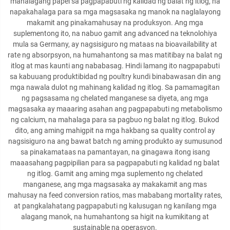
mahalagang papel sa pagpapabuti ng kalidad ng balat ng itlog, na
napakahalaga para sa mga magsasaka ng manok na naglalayong
makamit ang pinakamahusay na produksyon. Ang mga
suplementong ito, na nabuo gamit ang advanced na teknolohiya
mula sa Germany, ay nagsisiguro ng mataas na bioavailability at
rate ng absorpsyon, na humahantong sa mas matitibay na balat ng
itlog at mas kaunti ang nababasag. Hindi lamang ito nagpapabuti
sa kabuuang produktibidad ng poultry kundi binabawasan din ang
mga nawala dulot ng mahinang kalidad ng itlog. Sa pamamagitan
ng pagsasama ng chelated manganese sa diyeta, ang mga
magsasaka ay maaaring asahan ang pagpapabuti ng metabolismo
ng calcium, na mahalaga para sa pagbuo ng balat ng itlog. Bukod
dito, ang aming mahigpit na mga hakbang sa quality control ay
nagsisiguro na ang bawat batch ng aming produkto ay sumusunod
sa pinakamataas na pamantayan, na ginagawa itong isang
maaasahang pagpipilian para sa pagpapabuti ng kalidad ng balat
ng itlog. Gamit ang aming mga suplemento ng chelated
manganese, ang mga magsasaka ay makakamit ang mas
mahusay na feed conversion ratios, mas mababang mortality rates,
at pangkalahatang pagpapabuti ng kalusugan ng kanilang mga
alagang manok, na humahantong sa higit na kumikitang at
sustainable na operasyon.