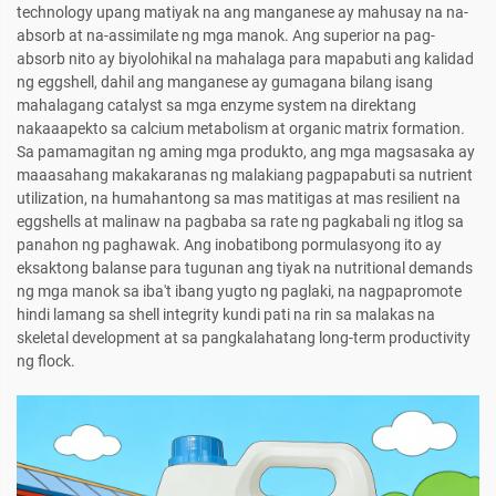
technology upang matiyak na ang manganese ay mahusay na na-
absorb at na-assimilate ng mga manok. Ang superior na pag-
absorb nito ay biyolohikal na mahalaga para mapabuti ang kalidad
ng eggshell, dahil ang manganese ay gumagana bilang isang
mahalagang catalyst sa mga enzyme system na direktang
nakaaapekto sa calcium metabolism at organic matrix formation.
Sa pamamagitan ng aming mga produkto, ang mga magsasaka ay
maaasahang makakaranas ng malakiang pagpapabuti sa nutrient
utilization, na humahantong sa mas matitigas at mas resilient na
eggshells at malinaw na pagbaba sa rate ng pagkabali ng itlog sa
panahon ng paghawak. Ang inobatibong pormulasyong ito ay
eksaktong balanse para tugunan ang tiyak na nutritional demands
ng mga manok sa iba't ibang yugto ng paglaki, na nagpapromote
hindi lamang sa shell integrity kundi pati na rin sa malakas na
skeletal development at sa pangkalahatang long-term productivity
ng flock.