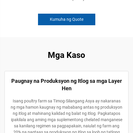
Kumuha ng Quote
Mga Kaso
Paugnay na Produksyon ng Itlog sa mga Layer
Hen
Isang poultry farm sa Timog-Silangang Asya ay nakaranas
ng mga hamon kaugnay ng mababang antas ng produksyon
ng itlog at mahinang kalidad ng balat ng itlog. Pagkatapos
ipakilala ang aming mga suplementong chelated manganese
sa kanilang regimen sa pagpapakain, naiulat ng farm ang
20% na pagtaas sa produksyon ng itlog sa loob ng tatlong