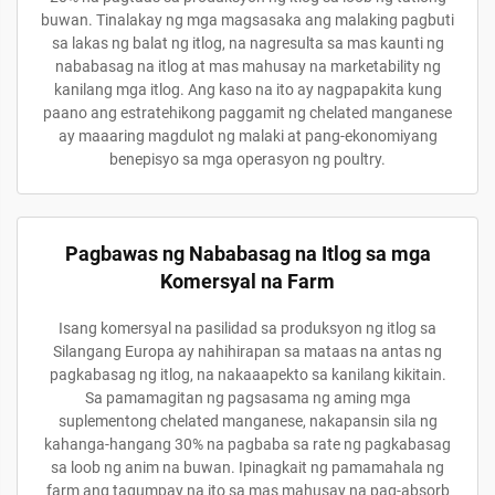
buwan. Tinalakay ng mga magsasaka ang malaking pagbuti
sa lakas ng balat ng itlog, na nagresulta sa mas kaunti ng
nababasag na itlog at mas mahusay na marketability ng
kanilang mga itlog. Ang kaso na ito ay nagpapakita kung
paano ang estratehikong paggamit ng chelated manganese
ay maaaring magdulot ng malaki at pang-ekonomiyang
benepisyo sa mga operasyon ng poultry.
Pagbawas ng Nababasag na Itlog sa mga
Komersyal na Farm
Isang komersyal na pasilidad sa produksyon ng itlog sa
Silangang Europa ay nahihirapan sa mataas na antas ng
pagkabasag ng itlog, na nakaaapekto sa kanilang kikitain.
Sa pamamagitan ng pagsasama ng aming mga
suplementong chelated manganese, nakapansin sila ng
kahanga-hangang 30% na pagbaba sa rate ng pagkabasag
sa loob ng anim na buwan. Ipinagkait ng pamamahala ng
farm ang tagumpay na ito sa mas mahusay na pag-absorb