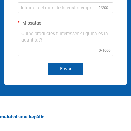
0/200
Missatge
0/1000
Envia
metabolisme hepàtic