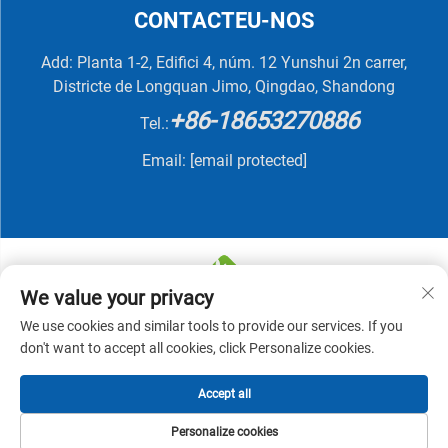
CONTACTEU-NOS
Add: Planta 1-2, Edifici 4, núm. 12 Yunshui 2n carrer,
Districte de Longquan Jimo, Qingdao, Shandong
+86-18653270886
Tel.:
Email:
[email protected]
We value your privacy
We use cookies and similar tools to provide our services. If you
Copyright © 2025 by QINGDAO NUTRIVIT BIOTECH CO.,
don't want to accept all cookies, click Personalize cookies.
LTD -
Política de privadesa
Accept all
Personalize cookies