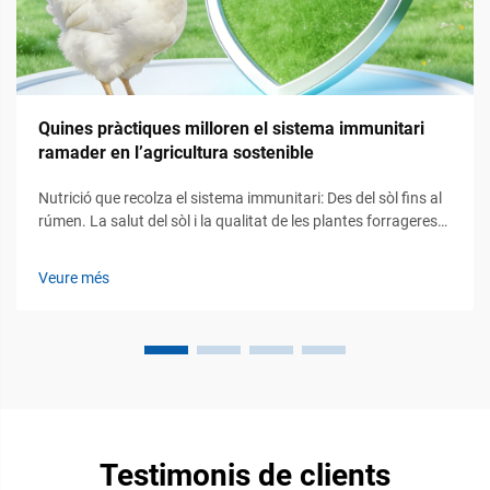
Quines pràctiques milloren el sistema immunitari
ramader en l’agricultura sostenible
Nutrició que recolza el sistema immunitari: Des del sòl fins al
rúmen. La salut del sòl i la qualitat de les plantes forrageres
com a moduladors immunitaris fonamentals. La salut dels
ecosistemes del sòl juga un paper fonamental en el suport a
Veure més
la immunitat del bestiar, establint bàsicament l’escenari per a
com els nutrients...
Testimonis de clients