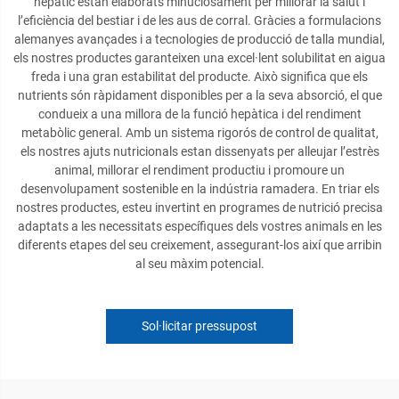
hepàtic estan elaborats minuciosament per millorar la salut i
l’eficiència del bestiar i de les aus de corral. Gràcies a formulacions
alemanyes avançades i a tecnologies de producció de talla mundial,
els nostres productes garanteixen una excel·lent solubilitat en aigua
freda i una gran estabilitat del producte. Això significa que els
nutrients són ràpidament disponibles per a la seva absorció, el que
condueix a una millora de la funció hepàtica i del rendiment
metabòlic general. Amb un sistema rigorós de control de qualitat,
els nostres ajuts nutricionals estan dissenyats per alleujar l’estrès
animal, millorar el rendiment productiu i promoure un
desenvolupament sostenible en la indústria ramadera. En triar els
nostres productes, esteu invertint en programes de nutrició precisa
adaptats a les necessitats específiques dels vostres animals en les
diferents etapes del seu creixement, assegurant-los així que arribin
al seu màxim potencial.
Sol·licitar pressupost