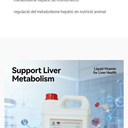
metabolisme hepàtic de fitonutrients
regulació del metabolisme hepàtic en nutrició animal